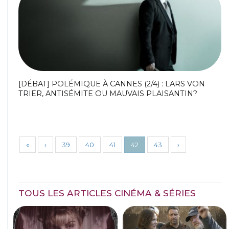
[DÉBAT] POLÉMIQUE À CANNES (2/4) : LARS VON
TRIER, ANTISÉMITE OU MAUVAIS PLAISANTIN?
«
‹
39
40
41
42
43
›
TOUS LES ARTICLES CINÉMA & SÉRIES