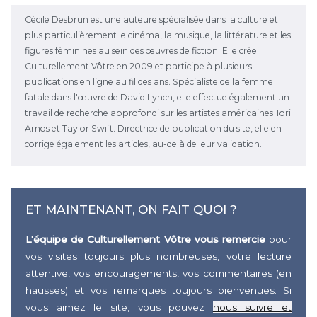
Cécile Desbrun est une auteure spécialisée dans la culture et
plus particulièrement le cinéma, la musique, la littérature et les
figures féminines au sein des œuvres de fiction. Elle crée
Culturellement Vôtre en 2009 et participe à plusieurs
publications en ligne au fil des ans. Spécialiste de la femme
fatale dans l'œuvre de David Lynch, elle effectue également un
travail de recherche approfondi sur les artistes américaines Tori
Amos et Taylor Swift. Directrice de publication du site, elle en
corrige également les articles, au-delà de leur validation.
ET MAINTENANT, ON FAIT QUOI ?
L'équipe de Culturellement Vôtre vous remercie
pour
vos visites toujours plus nombreuses, votre lecture
attentive, vos encouragements, vos commentaires (en
hausses) et vos remarques toujours bienvenues. Si
vous aimez le site, vous pouvez
nous suivre et