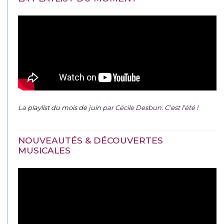
La
playlist du mois de juin
par Cécile Desbun. C’est l’été !
NOUVEAUTÉS & DÉCOUVERTES
MUSICALES