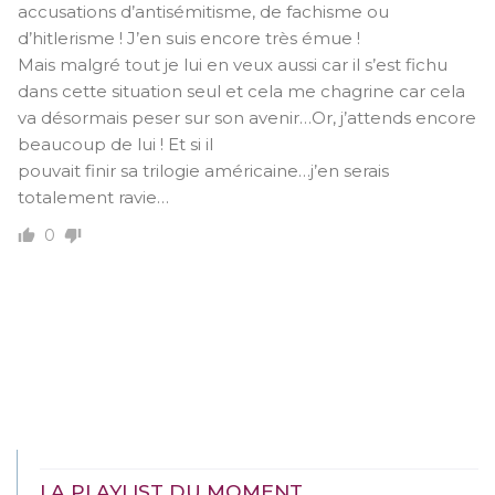
accusations d’antisémitisme, de fachisme ou
d’hitlerisme ! J’en suis encore très émue !
Mais malgré tout je lui en veux aussi car il s’est fichu
dans cette situation seul et cela me chagrine car cela
va désormais peser sur son avenir…Or, j’attends encore
beaucoup de lui ! Et si il
pouvait finir sa trilogie américaine…j’en serais
totalement ravie…
0
LA PLAYLIST DU MOMENT