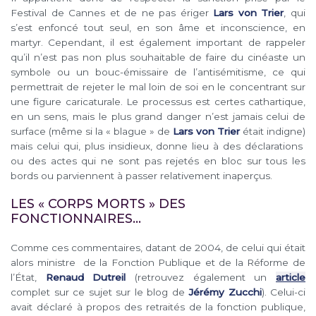
Festival de Cannes et de ne pas ériger
Lars von Trier
, qui
s’est enfoncé tout seul, en son âme et inconscience, en
martyr. Cependant, il est également important de rappeler
qu’il n’est pas non plus souhaitable de faire du cinéaste un
symbole ou un bouc-émissaire de l’antisémitisme, ce qui
permettrait de
rejeter le mal loin de soi en le concentrant sur
une figure caricaturale. Le processus est certes cathartique,
en un sens, mais le plus grand danger n’est jamais celui de
surface (même si la
« blague » de
Lars von Trier
était indigne)
mais celui qui, plus insidieux, donne lieu à des déclarations
ou des actes qui ne sont pas rejetés en bloc sur tous
les
bords ou parviennent à passer relativement inaperçus.
LES « CORPS MORTS » DES
FONCTIONNAIRES…
Comme ces commentaires, datant de 2004, de celui qui était
alors ministre de la Fonction Publique et de la Réforme de
l’État,
Renaud Dutreil
(retrouvez également un
article
complet sur ce sujet sur le blog de
Jérémy Zucchi
). Celui-ci
avait
déclaré à propos des retraités de la fonction publique,