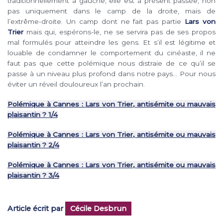
traditionnellement à gauche, elle est à présent passée, non
pas uniquement dans le camp de la droite, mais de
l’extrême-droite. Un camp dont ne fait pas partie
Lars von
Trier
mais qui, espérons-le, ne se servira pas de ses propos
mal formulés pour atteindre les gens. Et s’il est légitime
et
louable de condamner le comportement du cinéaste, il ne
faut pas que cette polémique nous distraie de ce qu’il se
passe à un niveau plus profond dans notre pays… Pour nous
éviter un réveil
douloureux l’an prochain.
Polémique à Cannes : Lars von Trier, antisémite
ou mauvais
plaisantin ? 1/4
Polémique à Cannes : Lars von Trier, antisémite ou mauvais
plaisantin ? 2/4
Polémique à Cannes : Lars von Trier, antisémite ou mauvais
plaisantin ? 3/4
Article écrit par
Cécile Desbrun