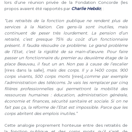
lors d’une réunion privée de la Fondation Concorde (les
propos avaient été rapportés par
Charlie Hebdo
) :
“Les retraités de la fonction publique ne rendent plus de
services à la Nation.
Ces gens-là sont inutiles, mais
continuent de peser très lourdement. La pension d’un
retraité, c’est
presque 75% du coût d’un fonctionnaire
présent. Il faudra résoudre ce problème. Le grand problème
de l’Etat, c’est la rigidité de sa main-d’œuvre. Pour faire
passer un fonctionnaire du
premier au deuxième étage de la
place Beauvau, il faut un an. Non pas à cause de l’escalier
[rires dans la salle],
mais des corps. Il y a 1400 corps. 900
corps vivants, 500 corps
morts
[rires],
comme par exemple
l’administration des télécoms. Je vais les remplacer par cinq
filières professionnelles qui permettront la mobilité des
ressources humaines : éducation,
administration générale,
économie et finances, sécurité sanitaire et sociale. Si on ne
fait pas ça, la réforme de l’Etat est impossible. Parce que les
corps abritent des emplois inutiles.”
Cette analogie proprement honteuse entre des retraités de
la fonction publique et des corps morts qu’il s’agit de