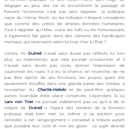
dégager au plus vite car ils encombrent le passage et
freinent l’économie n’est
pas sans rappeler… la politique
nazie du IIIème Reich, où les individus n’étaient considérés
que comme des unités, de simples données numéraires.
Faut-il rappeler qu’Hitler, outre les Juifs ou
les homosexuels,
a également fait gazer dans des camions des handicapés
mentaux, qui revenaient selon lui trop cher à l’État ?
Certes, Mr
Dutreil
n’avait sans doute pas réfléchi, lui non
plus, au malentendu que cela pourrait occasionner et il
n’aurait sans doute pas voulu donner l’impression de
cautionner les nazis. Il a eu la chance, en revanche, de ne
pas être éjecté de ses fonctions, les propos ayant été
savamment étouffés dans une grande partie des médias, à
l’exception du
Charlie-Hebdo
et de peut-être quelques
autres. Scandale évité, place conservée. Cependant, là où
Lars von Trier
ne pensait visiblement pas ce qu’il a
dit, le
mépris de
Dutreil
à l’égard des retraités de la fonction
publique était bien réel, lui, même si sa solution pour
remédier à cet «engorgement » consistait à réduire
autant
que possible leur coût et non les gazer. Le sujet abordé