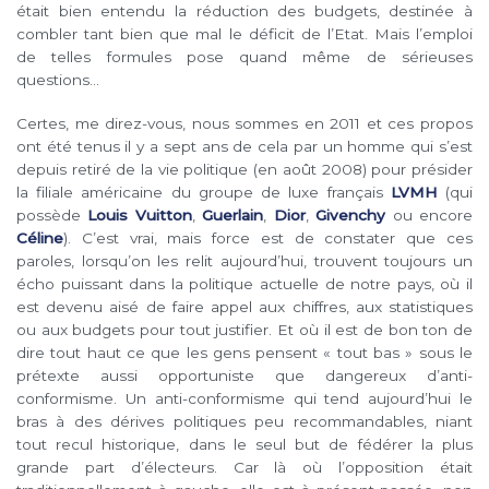
était bien entendu la réduction des budgets, destinée à
combler tant bien que mal le déficit de l’Etat. Mais l’emploi
de
telles formules pose quand même de sérieuses
questions…
Certes, me direz-vous, nous sommes en 2011 et ces propos
ont été tenus il y a sept ans de cela par un homme qui s’est
depuis retiré de la vie politique (en août 2008) pour présider
la filiale
américaine du groupe de luxe français
LVMH
(qui
possède
Louis Vuitton
,
Guerlain
,
Dior
,
Givenchy
ou encore
Céline
). C’est vrai, mais force est de constater que ces
paroles, lorsqu’on les relit aujourd’hui, trouvent toujours un
écho puissant dans la politique actuelle de notre pays, où
il
est devenu aisé de faire appel aux chiffres, aux statistiques
ou aux budgets pour tout justifier. Et où il est de bon ton de
dire tout haut ce que les gens pensent « tout bas » sous
le
prétexte aussi opportuniste que dangereux d’anti-
conformisme. Un anti-conformisme qui tend aujourd’hui le
bras à des dérives politiques peu recommandables, niant
tout recul historique, dans le
seul but de fédérer la plus
grande part d’électeurs. Car là où l’opposition était