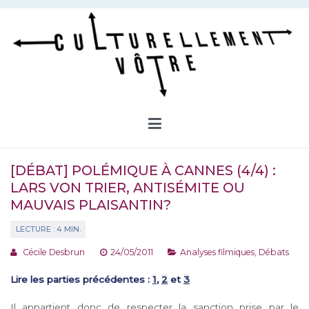
Aller
au
contenu
Culturellement Vôtre
Webzine Culturel
[DÉBAT] POLÉMIQUE À CANNES (4/4) :
LARS VON TRIER, ANTISÉMITE OU
MAUVAIS PLAISANTIN?
Cécile Desbrun
24/05/2011
Analyses filmiques
,
Débats
Lire les parties précédentes :
1
,
2
et
3
Il appartient donc de respecter la sanction prise par le