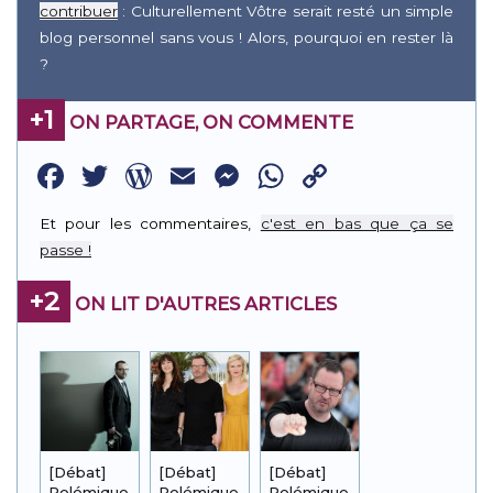
contribuer
: Culturellement Vôtre serait resté un simple
blog personnel sans vous ! Alors, pourquoi en rester là
?
+1
ON PARTAGE, ON COMMENTE
Facebook
Twitter
WordPress
Email
Messenger
WhatsApp
Copy
Link
Et pour les commentaires,
c'est en bas que ça se
passe !
+2
ON LIT D'AUTRES ARTICLES
[Débat]
[Débat]
[Débat]
Polémique
Polémique
Polémique