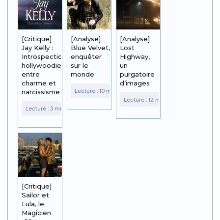
[Critique]
[Analyse]
[Analyse]
Jay Kelly :
Blue Velvet,
Lost
Introspection
enquêter
Highway,
hollywoodienne
sur le
un
entre
monde
purgatoire
charme et
d’images
narcissisme
[Critique]
Sailor et
Lula, le
Magicien