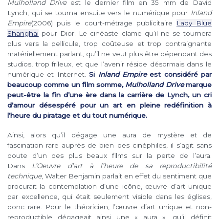
Mulholland Drive
est le dernier film en 35 mm de David
Lynch, qui se tourna ensuite vers le numérique pour
Inland
Empire
(2006) puis le court-métrage publicitaire
Lady Blue
Shanghai
pour Dior. Le cinéaste clame qu’il ne se tournera
plus vers la pellicule, trop coûteuse et trop contraignante
matériellement parlant, qu’il ne veut plus être dépendant des
studios, trop frileux, et que l’avenir réside désormais dans le
numérique et Internet.
Si
Inland Empire
est considéré par
beaucoup comme un film somme,
Mulholland Drive
marque
peut-être la fin d’une ère dans la carrière de Lynch, un cri
d’amour désespéré pour un art en pleine redéfinition à
l’heure du piratage et du tout numérique.
Ainsi, alors qu’il dégage une aura de mystère et de
fascination rare auprès de bien des cinéphiles, il s’agit sans
doute d’un des plus beaux films sur la perte de l’aura.
Dans
L’Oeuvre d’art à l’heure de sa reproductibilité
technique
, Walter Benjamin parlait en effet du sentiment que
procurait la contemplation d’une icône, œuvre d’art unique
par excellence, qui était seulement visible dans les églises,
donc rare. Pour le théoricien, l’œuvre d’art unique et non-
reproductible dégageait ainsi une « aura », qu’il définit