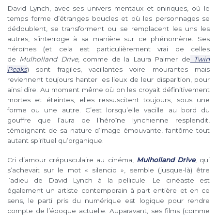
David Lynch, avec ses univers mentaux et oniriques, où le
temps forme d’étranges boucles et où les personnages se
dédoublent, se transforment ou se remplacent les uns les
autres, s’interroge à sa manière sur ce phénomène. Ses
héroïnes (et cela est particulièrement vrai de celles
de
Mulholland Drive
, comme de la Laura Palmer de
Twin
Peaks
) sont fragiles, vacillantes voire mourantes mais
reviennent toujours hanter les lieux de leur disparition, pour
ainsi dire. Au moment même où on les croyait définitivement
mortes et éteintes, elles ressuscitent toujours, sous une
forme ou une autre. C’est lorsqu’elle vacille au bord du
gouffre que l’aura de l’héroïne lynchienne resplendit,
témoignant de sa nature d’image émouvante, fantôme tout
autant spirituel qu’organique.
Cri d’amour crépusculaire au cinéma,
Mulholland Drive
, qui
s’achevait sur le mot « silencio », semble (jusque-là) être
l’adieu de David Lynch à la pellicule. Le cinéaste est
également un artiste contemporain à part entière et en ce
sens, le parti pris du numérique est logique pour rendre
compte de l’époque actuelle. Auparavant, ses films (comme