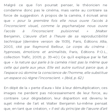
Malgré ce que l’on pourrait penser, le théoricien ne
condamne donc pas le cinéma, mais vante au contraire sa
force de suggestion. A propos de la caméra, il écrivait ainsi
que
« pour la première fois elle nous ouvre l’accès à
l’inconscient visuel, comme la psychanalyse nous ouvre
l’accès à l’inconscient pulsionnel.
»
(
Walter
Benjamin,
L’œuvre d’art à l’heure de sa reproductibilité
technique
(dernière version de 1939), Paris, Éditions Allia,
2003, cité par Raymond Bellour,
Le corps du cinéma :
hypnoses, émotions et animalités
, Paris, Éditions P.O.L.,
collection Trafic, 2009, p. 39-40.) Ce qu’il explique par le fait
que
« la nature qui parle à la caméra n’est pas la même que
celle qui parle aux yeux. Elle est autre surtout parce que, à
l’espace où domine la conscience de l’homme, elle substitue
un espace où règne l’inconscient.
» (
Ibid
, p. 62.)
En dépit de la « perte d’aura » liée à leur démultiplication, ces
images ne perdent pas nécessairement de leur force, au
contraire. Leur dégradation, leur disparition est devenu le
sujet même de l’art et Walter Benjamin lui-même pensait
que, en tant que création,
« Il est du principe de l’œuvre d’art