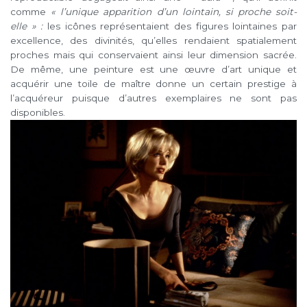
comme
« l’unique apparition d’un lointain, si proche soit-
elle » :
les icônes représentaient des figures lointaines par
excellence, des divinités, qu’elles rendaient spatialement
proches mais qui conservaient ainsi leur dimension sacrée.
De même, une peinture est une œuvre d’art unique et
acquérir une toile de maître donne un certain prestige à
l’acquéreur puisque d’autres exemplaires ne sont pas
disponibles.