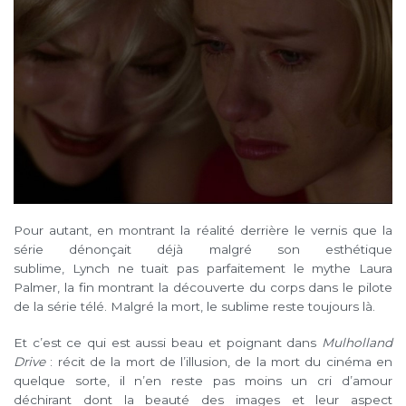
Pour autant, en montrant la réalité derrière le vernis que la
série dénonçait déjà malgré son esthétique
sublime, Lynch ne tuait pas parfaitement le mythe Laura
Palmer, la fin montrant la découverte du corps dans le pilote
de la série télé. Malgré la mort, le sublime reste toujours là.
Et c’est ce qui est aussi beau et poignant dans
Mulholland
Drive
: récit de la mort de l’illusion, de la mort du cinéma en
quelque sorte, il n’en reste pas moins un cri d’amour
déchirant dont la beauté des images et leur aspect