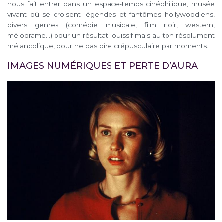
nous fait entrer dans un espace-temps cinéphilique, musée
vivant où se croisent légendes et fantômes hollywoodiens,
divers genres (comédie musicale, film noir, western,
mélodrame…) pour un résultat jouissif mais au ton résolument
mélancolique, pour ne pas dire crépusculaire par moments.
IMAGES NUMÉRIQUES ET PERTE D’AURA