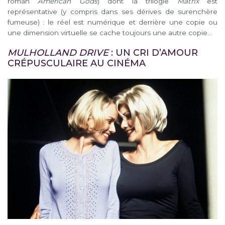
roman
American Gods
) dont la trilogie
Matrix
est
représentative (y compris dans ses dérives de surenchère
fumeuse) : le réel est numérique et derrière une copie ou
une dimension virtuelle se cache toujours une autre copie…
MULHOLLAND DRIVE
: UN CRI D’AMOUR
CRÉPUSCULAIRE AU CINÉMA