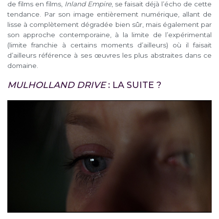
de films en films,
Inland Empire
, se faisait déjà l’écho de cette
tendance. Par son image entièrement numérique, allant de
lisse à complètement dégradée bien sûr, mais également par
son approche contemporaine, à la limite de l’expérimental
(limite franchie à certains moments d’ailleurs) où il faisait
d’ailleurs référence à ses œuvres les plus abstraites dans ce
domaine.
MULHOLLAND DRIVE
: LA SUITE ?