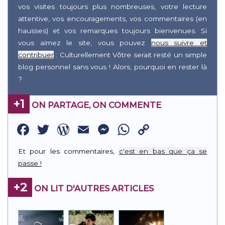
vos visites toujours plus nombreuses, votre lecture
attentive, vos encouragements, vos commentaires (en
hausses) et vos remarques toujours bienvenues. Si
vous aimez le site, vous pouvez
nous suivre et
contribuer
: Culturellement Vôtre serait resté un simple
blog personnel sans vous ! Alors, pourquoi en rester là
?
+1
ON PARTAGE, ON COMMENTE
Facebook
Twitter
WordPress
Email
Messenger
WhatsApp
Copy
Link
Et pour les commentaires,
c'est en bas que ça se
passe !
+2
ON LIT D'AUTRES ARTICLES