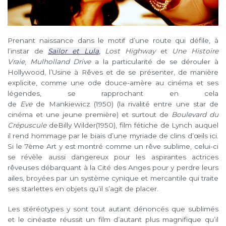
Prenant naissance dans le motif d’une route qui défile, à
l’instar de
Sailor et Lula
,
Lost Highway
et
Une Histoire
Vraie
,
Mulholland Drive
a la particularité de se dérouler à
Hollywood, l’Usine à Rêves et de se présenter, de manière
explicite, comme une ode douce-amère au cinéma et ses
légendes, se rapprochant en cela
de
Eve
de Mankiewicz (1950) (la rivalité entre une star de
cinéma et une jeune première) et surtout de
Boulevard du
Crépuscule
deBilly Wilder(1950), film fétiche de Lynch auquel
il rend hommage par le biais d’une myriade de clins d’œils ici.
Si le 7ème Art y est montré comme un rêve sublime, celui-ci
se révèle aussi dangereux pour les aspirantes actrices
rêveuses débarquant à la Cité des Anges pour y perdre leurs
ailes, broyées par un système cynique et mercantile qui traite
ses starlettes en objets qu’il s’agit de placer.
Les stéréotypes y sont tout autant dénoncés que sublimés
et le cinéaste réussit un film d’autant plus magnifique qu’il