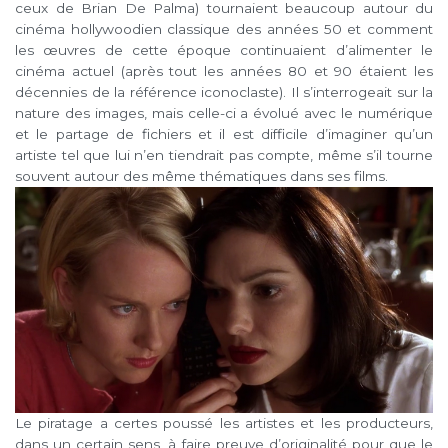
ceux de Brian De Palma) tournaient beaucoup autour du
cinéma hollywoodien classique des années 50 et comment
les œuvres de cette époque continuaient d’alimenter le
cinéma actuel (après tout les années 80 et 90 étaient les
décennies de la référence iconoclaste). Il s’interrogeait sur la
nature des images, mais celle-ci a évolué avec le numérique
et le partage de fichiers et il est difficile d’imaginer qu’un
artiste tel que lui n’en tiendrait pas compte, même s’il tourne
souvent autour des même thématiques dans ses films.
Le piratage a certes poussé les artistes et les producteurs,
dans un certain sens, à faire preuve d’originalité pour que le