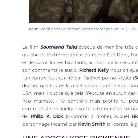
Kevin Smith dans
Southland Tales
, hommage à Philip K. Dick 
Le film
Southland Tales
évoque de manière très co
gauche et l’extrême droite où règne l’USIDent, l’o
et de surveiller les habitants, au nom de la sécuri
son commentaire audio,
Richard Kelly
nous dit que
l’un contre l’autre, aidé par l’actrice porno Krysta (
S
déclare que toutes les clefs de compréhension son
USA, mais il oublie que cela n’excuse en aucun cas l’
néo marxiste, il le contrôle mais profite du pouvoi
communiste en quelque sorte, créateur d’un complo
de
Philip K. Dick
(ci-contre, à droite), auquel
Ri
personnage incarné par
Kevin Smith
(ci-contre, à 