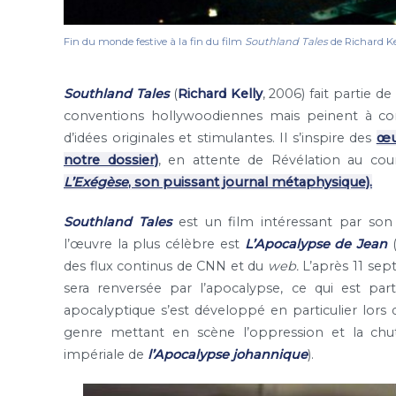
Fin du monde festive à la fin du film
Southland Tales
de Richard Ke
Southland Tales
(
Richard Kelly
, 2006) fait partie d
conventions hollywoodiennes mais peinent à con
d’idées originales et stimulantes. Il s’inspire des
œuv
notre dossier)
, en attente de Révélation au cou
L’Exégèse
, son puissant journal métaphysique).
Southland Tales
est un film intéressant par so
l’œuvre la plus célèbre est
L’Apocalypse de Jean
(
des flux continus de CNN et du
web.
L’après 11 sep
sera renversée par l’apocalypse, ce qui est pa
apocalyptique s’est développé en particulier lors d
genre mettant en scène l’oppression et la chut
impériale de
l’Apocalypse
johannique
).