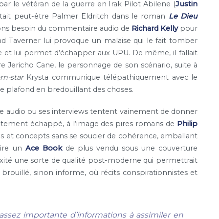
 le vétéran de la guerre en Irak Pilot Abilene (
Justin
tait peut-être Palmer Eldritch dans le roman
Le Dieu
ons besoin du commentaire audio de
Richard Kelly
pour
 Taverner lui provoque un malaise qui le fait tomber
et lui permet d’échapper aux UPU. De même, il fallait
 Jericho Cane, le personnage de son scénario, suite à
rn-star
Krysta communique télépathiquement avec le
le plafond en bredouillant des choses.
 audio ou ses interviews tentent vainement de donner
lètement échappé, à l’image des pires romans de
Philip
ages et concepts sans se soucier de cohérence, emballant
aire un
Ace Book
de plus vendu sous une couverture
xité une sorte de qualité post-moderne qui permettrait
brouillé, sinon informe, où récits conspirationnistes et
sez importante d’informations à assimiler en