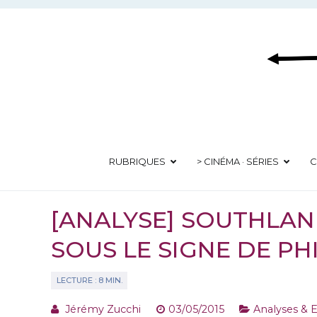
Aller
au
contenu
RUBRIQUES
> CINÉMA · SÉRIES
C
[ANALYSE] SOUTHLAN
SOUS LE SIGNE DE PHI
Jérémy Zucchi
03/05/2015
Analyses & E