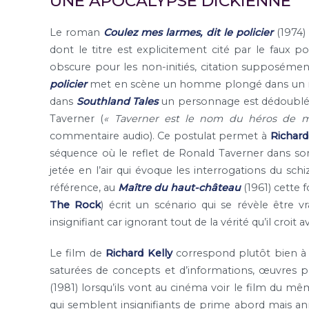
UNE APOCALYPSE DICKIENNE
Le roman
Coulez mes larmes, dit le policier
(1974)
dont le titre est explicitement cité par le faux p
obscure pour les non-initiés, citation supposément
policier
met en scène un homme plongé dans un mond
dans
Southland Tales
un personnage est dédoublé su
Taverner (
« Taverner est le nom du héros de 
commentaire audio). Ce postulat permet à
Richard
séquence où le reflet de Ronald Taverner dans son
jetée en l’air qui évoque les interrogations du s
référence, au
Maître du haut-château
(1961) cette f
The Rock
) écrit un scénario qui se révèle être
insignifiant car ignorant tout de la vérité qu’il croit a
Le film de
Richard Kelly
correspond plutôt bien à 
saturées de concepts et d’informations, œuvres
(1981) lorsqu’ils vont au cinéma voir le film du mê
qui semblent insignifiants de prime abord mais annon