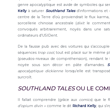
genre apocalyptique est avide de symboles qui se
Kelly
à saturer
Southland Tales
d’informations et
centre de la Terre d’où proviendrait le flux karm
sorcellerie chinoise ancestrale (
dixit
le commenta
convoqués arbitrairement, noyés dans une satu
ordinateurs d’USIDent.
De la fausse pub avec des voitures qui s’accouplen
séquences
trop cool,
tout est placé sur le même pla
(pseudos-niveaux de compréhension), rendant le 
noyée sous son décor en pâte d’amandes.
S
apocalyptique dickienne
lorsqu’elle est transpo
surcroît.
SOUTHLAND TALES
OU LE COM
Il fallait comprendre (grâce aux
comics
) que le 
d’opium divin »
comme le dit
Richard Kelly
, qui s