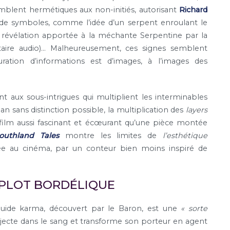
mblent hermétiques aux non-initiés, autorisant
Richard
 de symboles, comme l’idée d’un serpent enroulant le
a, révélation apportée à la méchante Serpentine par la
ire audio)… Malheureusement, ces signes semblent
ration d’informations est d’images, à l’images des
t aux sous-intrigues qui multiplient les interminables
n sans distinction possible, la multiplication des
layers
film aussi fascinant et écœurant qu’une pièce montée
outhland Tales
montre les limites de
l’esthétique
sée au cinéma, par un conteur bien moins inspiré de
PLOT BORDÉLIQUE
fluide karma, découvert par le Baron, est une
« sorte
’injecte dans le sang et transforme son porteur en agent