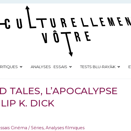
Culturellement Vôtre
Webzine Culturel
RITIQUES
ANALYSES · ESSAIS
TESTS BLU-RAY/4K
E
D TALES, L’APOCALYPSE
LIP K. DICK
ssais Cinéma / Séries
,
Analyses filmiques