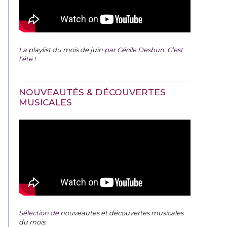
La
playlist du mois de juin
par Cécile Desbun. C’est
l’été !
NOUVEAUTÉS & DÉCOUVERTES
MUSICALES
Sélection de
nouveautés et découvertes musicales
du mois
.