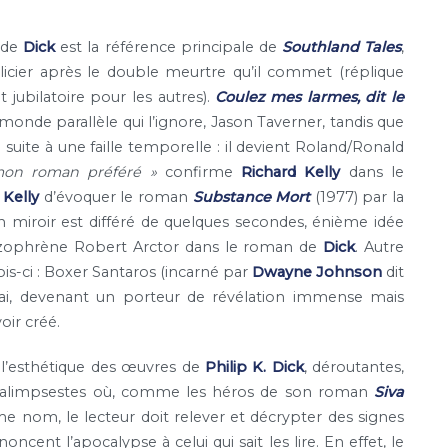
 de
Dick
est la référence principale de
Southland Tales
,
olicier après le double meurtre qu’il commet (réplique
 jubilatoire pour les autres).
Coulez mes larmes, dit le
e parallèle qui l’ignore, Jason Taverner, tandis que
ite à une faille temporelle : il devient Roland/Ronald
mon roman préféré »
confirme
Richard Kelly
dans le
 Kelly
d’évoquer le roman
Substance Mort
(1977) par la
 miroir est différé de quelques secondes, énième idée
chizophrène Robert Arctor dans le roman de
Dick
. Autre
ois-ci : Boxer Santaros (incarné par
Dwayne Johnson
dit
 vrai, devenant un porteur de révélation immense mais
voir créé.
l’esthétique des œuvres de
Philip K. Dick
, déroutantes,
 palimpsestes où, comme les héros de son roman
Siva
me nom, le lecteur doit relever et décrypter des signes
cent l’apocalypse à celui qui sait les lire. En effet, le