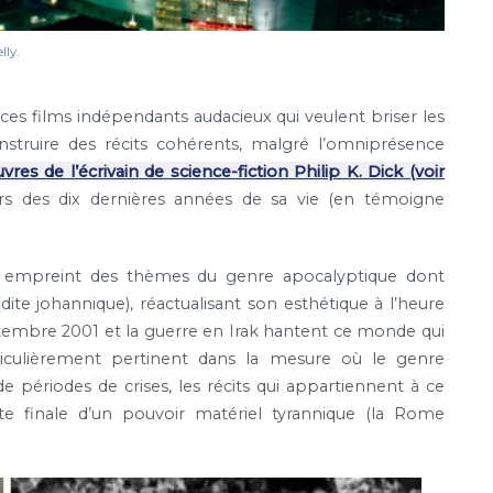
lly.
e ces films indépendants audacieux qui veulent briser les
struire des récits cohérents, malgré l’omniprésence
res de l’écrivain de science-fiction Philip K. Dick (voir
rs des dix dernières années de sa vie (en témoigne
n empreint des thèmes du genre apocalyptique dont
dite johannique), réactualisant son esthétique à l’heure
tembre 2001 et la guerre en Irak hantent ce monde qui
rticulièrement pertinent dans la mesure où le genre
e périodes de crises, les récits qui appartiennent à ce
e finale d’un pouvoir matériel tyrannique (la Rome