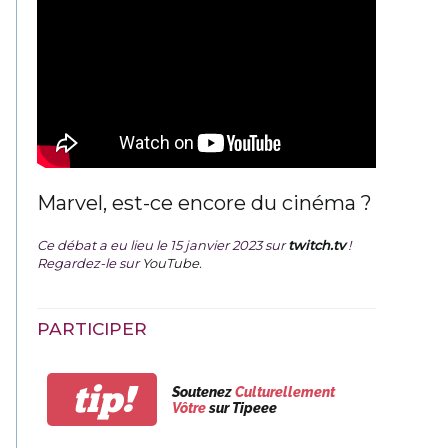
Marvel, est-ce encore du cinéma ?
Ce débat a eu lieu le 15 janvier 2023 sur
twitch.tv
!
Regardez-le sur
YouTube
.
PARTICIPER
tip!
Soutenez
Culturellement
Vôtre
sur Tipeee