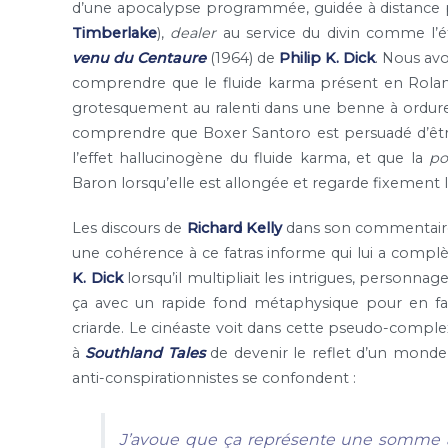
d’une apocalypse programmée, guidée à distance par
Timberlake
),
dealer
au service du divin comme l’é
venu du Centaure
(1964) de
Philip K. Dick
. Nous av
comprendre que le fluide karma présent en Roland
grotesquement au ralenti dans une benne à ordure 
comprendre que Boxer Santoro est persuadé d’être
l’effet hallucinogène du fluide karma, et que la
po
Baron lorsqu’elle est allongée et regarde fixement 
Les discours de
Richard Kelly
dans son commentaire
une cohérence à ce fatras informe qui lui a comp
K. Dick
lorsqu’il multipliait les intrigues, personn
ça avec un rapide fond métaphysique pour en f
criarde. Le cinéaste voit dans cette pseudo-comple
à
Southland Tales
de devenir le reflet d’un monde 
anti-conspirationnistes se confondent :
J’avoue que ça représente une somme as