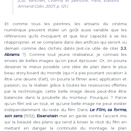
(Luc Vancheri,
Cinéma et peinture
, Paris, Éditions
Armand Colin, 2007, p. 121.)
Et comme tous les peintres, les artisans du cinéma
numérique peuvent étaler un goût aussi variable que les
références qu’ils invoquent et que leur capacité à se les
réapproprier, et se complaire dans des artifices qui seront vu
demain comme des clichés datés (est-ce utile de citer
J.J.
Abrams
?). Comme tout jeune réalisateur, je connais les
envies de belles images qu’on peut éprouver. Or, on pourra
dessiner le mieux possible une idée de plan dans le plus
beau story-board du monde (qui n’a pas pourtant vocation à
être une œuvre d’art), on pourra la filmer avec application et
passion, ou la réaliser grâce à toutes les ressources offertes
par la technologie, cette belle image devra peut-être être
balancée dans la poubelle du monteur. Pourquoi ? Parce
qu’un film est un tout, et qu’une belle image ne peut exister
indépendamment du reste du film. Dans
Le Film, sa forme,
son sens
(1932),
Eisenstein
met en garde contre l’accent mis
sur la beauté des plans qui tend à briser le récit du film en
mettant en danger la continuité du montage, le plan