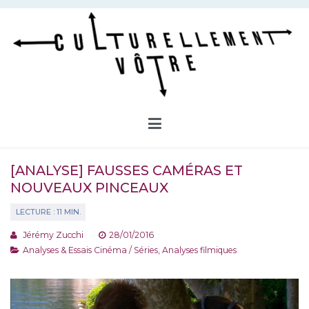
Aller
au
contenu
Culturellement Vôtre
Webzine Culturel
[ANALYSE] FAUSSES CAMÉRAS ET
NOUVEAUX PINCEAUX
Jérémy Zucchi
28/01/2016
Analyses & Essais Cinéma / Séries
,
Analyses filmiques