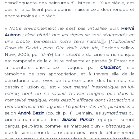
grandiloquente des peintures d’Histoire du XIXe siècle, ces
désirs ne suffisent pas à donner naissance à des mondes, et
encore moins à un récit.
« Notre environnement ne s’est pas virtualisé,
écrit
Hervé
Aubron
; c’est plutôt que les signes se sont sédimentés en
une croûte, par-dessus notre terre natale.
»
(
Mulholland
Drive de David Lynch
,
Dirt Walk With Me
,
É
ditions Yellow
Now,
2006, pp. 47-49
) La
« croûte »
du cinéma numérique
est composée de la culture présente et passée (à l’instar de
la peinture orientaliste invoquée par
Gladiator
), elle
témoigne de son appropriation, et à travers elle de la
persistance des rêves de représentation des hommes, ce
besoin d’illusion qui est
«
tout mental, inesthétique en lui-
même, dont on ne saurait trouver l’origine que dans la
mentalité magique, mais besoin efficace dont l’attraction a
profondément désorganisé l’équilibre des arts plastiques
»
selon
André Bazin
(op. cit, p. 11)
.
Demain, les
symptôme
s du
cinéma numérique dont
Sucker Punch
regorgent seront
perçus, peut-être, comme les marques d’un
« pittoresque »
que le spectateur du futur appréciera avec le détachement
d’un spectateur de notre temps face à un paysage bucolique