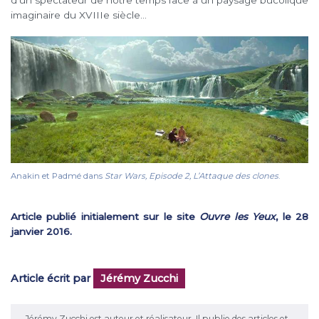
imaginaire du XVIIIe siècle…
Anakin et Padmé dans
Star Wars, Episode 2, L’Attaque des clones
.
Article publié initialement sur le site
Ouvre les Yeux
, le 28
janvier 2016.
Article écrit par
Jérémy Zucchi
Jérémy Zucchi est auteur et réalisateur. Il publie des articles et