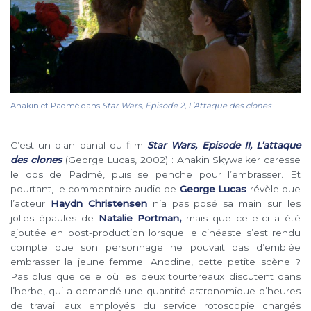
Anakin et Padmé dans
Star Wars, Episode 2, L’Attaque des clones
.
C’est un plan banal du film
Star Wars, Episode II, L’attaque
des clones
(George Lucas, 2002) : Anakin Skywalker caresse
le dos de Padmé, puis se penche pour l’embrasser. Et
pourtant, le commentaire audio de
George Lucas
révèle que
l’acteur
Haydn Christensen
n’a pas posé sa main sur les
jolies épaules de
Natalie Portman,
mais que celle-ci a été
ajoutée en post-production lorsque le cinéaste s’est rendu
compte que son personnage ne pouvait pas d’emblée
embrasser la jeune femme. Anodine, cette petite scène ?
Pas plus que celle où les deux tourtereaux discutent dans
l’herbe, qui a demandé une quantité astronomique d’heures
de travail aux employés du service rotoscopie chargés