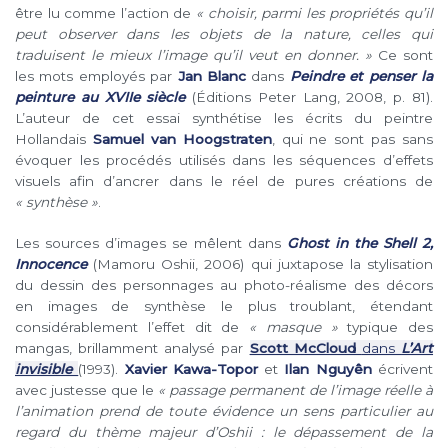
être lu comme l’action de
« choisir, parmi les propriétés qu’il
peut observer dans les objets de la nature, celles qui
traduisent le mieux l’image qu’il veut en donner.
»
Ce sont
les mots employés par
Jan Blanc
dans
Peindre et penser la
peinture au XVIIe
siècle
(Éditions Peter Lang, 2008, p. 81).
L’auteur de cet essai synthétise les écrits du peintre
Hollandais
Samuel van Hoogstraten
, qui ne sont pas sans
évoquer les procédés utilisés dans les séquences d’effets
visuels afin d’ancrer dans le réel de pures créations de
« synthèse »
.
Les sources d’images se mêlent dans
Ghost in the Shell 2,
Innocence
(Mamoru Oshii, 2006)
qui juxtapose la stylisation
du dessin des personnages au photo-réalisme des décors
en images de synthèse le plus troublant, étendant
considérablement l’effet dit de
« masque »
typique des
mangas, brillamment analysé par
Scott McCloud
dans
L’Art
invisible
(1993).
Xavier Kawa-Topor
et
Ilan Nguy
ê
n
écrivent
avec justesse que le
« passage permanent de l’image réelle à
l’animation prend de toute évidence un sens particulier au
regard du thème majeur d’Oshii : le dépassement de la