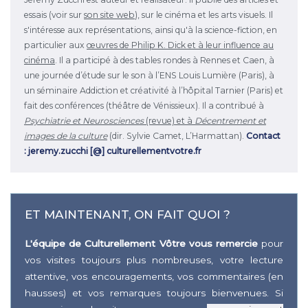
essais (voir sur
son site web
), sur le cinéma et les arts visuels. Il
s'intéresse aux représentations, ainsi qu'à la science-fiction, en
particulier aux
œuvres de Philip K. Dick et à leur influence au
cinéma
. Il a participé à des tables rondes à Rennes et Caen, à
une journée d’étude sur le son à l’ENS Louis Lumière (Paris), à
un séminaire Addiction et créativité à l’hôpital Tarnier (Paris) et
fait des conférences (théâtre de Vénissieux). Il a contribué à
Psychiatrie et Neurosciences
(revue) et à
Décentrement et
images de la culture
(dir. Sylvie Camet, L’Harmattan).
Contact
: jeremy.zucchi [@] culturellementvotre.fr
ET MAINTENANT, ON FAIT QUOI ?
L'équipe de Culturellement Vôtre vous remercie
pour
vos visites toujours plus nombreuses, votre lecture
attentive, vos encouragements, vos commentaires (en
hausses) et vos remarques toujours bienvenues. Si