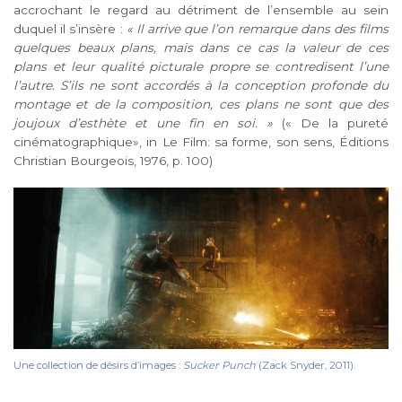
accrochant le regard au détriment de l’ensemble au sein
duquel il s’insère :
« Il arrive que l’on remarque dans des films
quelques beaux plans, mais dans ce cas la valeur de ces
plans et leur qualité picturale propre se contredisent l’une
l’autre. S’ils ne sont accordés à la conception profonde du
montage et de la composition, ces plans ne sont que des
joujoux d’esthète et une fin en soi.
»
(« De la pureté
cinématographique», in Le Film: sa forme, son sens, Éditions
Christian Bourgeois, 1976, p. 100)
Une collection de désirs d’images :
Sucker Punch
(Zack Snyder, 2011).