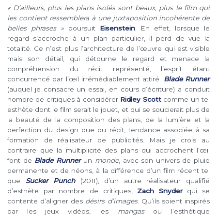
« D’ailleurs, plus les plans isolés sont beaux, plus le film qui
les contient ressemblera à une juxtaposition incohérente de
belles phrases »
poursuit
Eisenstein
.
En effet, lorsque le
regard s’accroche à un plan particulier, il perd de vue la
totalité. Ce n’est plus l’architecture de l’œuvre qui est visible
mais son détail, qui détourne le regard et menace la
compréhension du récit représenté, l’esprit étant
concurrencé par l’œil irrémédiablement attiré.
Blade Runner
(auquel je consacre un essai, en cours d’écriture) a conduit
nombre de critiques à considérer
Ridley Scott
comme un tel
esthète dont le film serait le jouet, et qui se soucierait plus de
la beauté de la composition des plans, de la lumière et la
perfection du design que du récit, tendance associée à sa
formation de réalisateur de publicités. Mais je crois au
contraire que la multiplicité des plans qui accrochent l’œil
font de
Blade Runner
un
monde
, avec son univers de pluie
permanente et de néons, à la différence d’un film récent tel
que
Sucker Punch
(2011),
d’un autre réalisateur qualifié
d’esthète par nombre de critiques,
Zach Snyder
qui se
contente d’aligner des
désirs d’images
. Qu’ils soient inspirés
par les jeux vidéos, les
mangas
ou l’esthétique