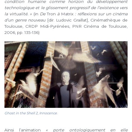
condition humaine comme horizon du développement
technologique et le glissement progressif de l’existence vers
la virtualité.
»
(in
De
Tron
à
Matrix
: réflexions sur un cinéma
d’un genre nouveau
[dir. Ludovic Graillat], Cinémathèque de
Toulouse, CRDP Midi-Pyrénées, PNR Cinéma de Toulouse,
2006, pp. 135-136
)
Ghost in the Shell 2, Innocence
.
Ainsi l’animation
« porte ontologiquement en elle