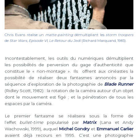
Chris Evans réalise un
matte-painting
démultipliant les
storm troopers
de
Star Wars, Episode VI, Le Retour du Jedi
(Richard Marquand, 1983).
Incontestablement, les
outils du numériques
démultiplient
les possibilités de perversion du gage d’authenticité que
constitue le « non-montage ». Ils offrent aux cinéastes la
possibilité de réaliser deux fantasmes annoncés par la
séquence d’exploration de la photographie de
Blade Runner
(Ridley Scott, 1982) : la rotation de la caméra autour d’un objet
dont le mouvement est figé ; et la pénétration de tous les
espaces par la caméra
.
Le premier fantasme se réalisera sous la forme de
l’effet
bullet-time
popularisé par
Matrix
(Lana et Andy
Wachowski, 1999), auquel
Michel Gondry
et
Emmanuel Carlier
avaient déjà recours en 1995. C’est une photographie