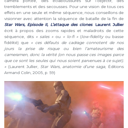
caméra portée, des éclaboussures sur l’objectif, des
tremblements et des secousses. Pour une vision de tous ces
effets en une seule et même séquence, nous conseillons de
visionner avec attention la séquence de bataille de la fin de
Star Wars, Episode II, L’attaque des clones
.
Laurent Jullier
écrit à propos des zooms rapides et maladroits de cette
séquence, dits
« sales »
ou
« lo-fi »
(
low-fidelity
ou basse
fidélité) que
« ces défauts de cadrage connotent de nos
jours la prise de risque ou bien l’amateurisme des
cameramen, donc la vérité (on nous passe ces images parce
que ce sont les seules qui nous soient parvenues à ce sujet).
»
(Laurent Jullier,
Star Wars, anatomie d’une saga
, Éditions
Armand Colin, 2005, p. 59)