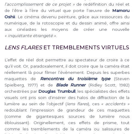
l’accomplissement de ce projet
»
de redéfinition du réel et
de l’être à l’ère du virtuel que porte l’œuvre de
Mamoru
Oshii
.
Le cinéma devenu peinture, grâce aux ressources du
numérique, de la rotoscopie et du dessin animé, offre ainsi
aux cinéastes les moyens de créer une nouvelle
« inquiétante étrangeté »
.
LENS FLARES
ET TREMBLEMENTS VIRTUELS
L’effet de réel doit permettre au spectateur de croire à ce
qu’il voit. Or, paradoxalement, il doit croire que la caméra était
réellement là pour filmer l’événement. Depuis les superbes
maquettes de
Rencontres du troisième type
(Steven
Spielberg, 1977) et de
Blade Runner
(Ridley Scott, 1982)
orchestrées par
Douglas Trumbull
, les spécialistes des effets
visuels ont pris soin d’insérer des halos de diffraction de la
lumière au sein de l’objectif (
lens flares
), ces
« accidents »
redoublant l’impression de grandeur de ces maquettes
(comme de gigantesques sources de lumière nous
éblouissant). Originellement, ces effets de prisme, tout
comme les tremblements de la caméra ou salissures de