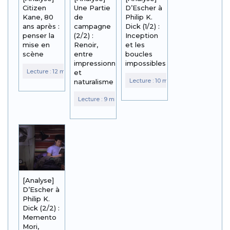
Citizen
Une Partie
D’Escher à
Kane, 80
de
Philip K.
ans après :
campagne
Dick (1/2) :
penser la
(2/2) :
Inception
mise en
Renoir,
et les
scène
entre
boucles
impressionnisme
impossibles
et
naturalisme
[Analyse]
D’Escher à
Philip K.
Dick (2/2) :
Memento
Mori,