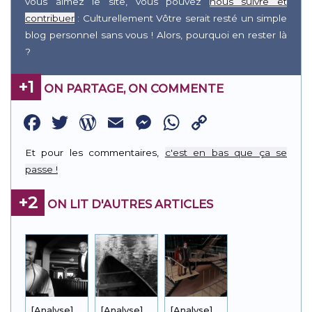
vous aimez le site, vous pouvez
nous suivre et
contribuer
: Culturellement Vôtre serait resté un simple
blog personnel sans vous ! Alors, pourquoi en rester là
?
+1
ON PARTAGE, ON COMMENTE
Facebook
Twitter
WordPress
Email
Messenger
WhatsApp
Copy
Link
Et pour les commentaires,
c'est en bas que ça se
passe !
+2
ON LIT D'AUTRES ARTICLES
[Analyse]
[Analyse]
[Analyse]