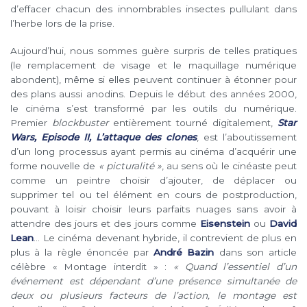
d’effacer chacun des innombrables insectes pullulant dans
l’herbe lors de la prise.
Aujourd’hui, nous sommes guère surpris de telles pratiques
(le remplacement de visage et le maquillage numérique
abondent), même si elles peuvent continuer à étonner pour
des plans aussi anodins. Depuis le début des années 2000,
le cinéma s’est transformé par les outils du numérique.
Premier
blockbuster
entièrement tourné digitalement,
Star
Wars, Episode II, L’attaque des clones
, est l’aboutissement
d’un long processus ayant permis au cinéma d’acquérir une
forme nouvelle de
« picturalité »
, au sens où le cinéaste peut
comme un peintre choisir d’ajouter, de déplacer ou
supprimer tel ou tel élément en cours de postproduction,
pouvant à loisir choisir leurs parfaits nuages sans avoir à
attendre des jours et des jours comme
Eisenstein
ou
David
Lean
… Le cinéma devenant hybride, il contrevient de plus en
plus à la règle énoncée par
André Bazin
dans son article
célèbre « Montage interdit » :
« Quand l’essentiel d’un
événement est dépendant d’une présence simultanée de
deux ou plusieurs facteurs de l’action, le montage est