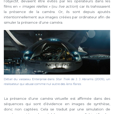
l’objectif, devaient être évités par les opérateurs dans les
films en
« images réelles »
(ou
live action
) car ils trahissaient
la présence de la caméra. Or, ils sont depuis ajoutés
intentionnellement aux images créées par ordinateur afin de
simuler la présence d’une caméra.
Détail du vaisseau Enterprise dans
Star Trek
de J. J. Abrams (2009), un
réalisateur qui abuse comme nul autre des
lens flares
.
La présence d’une caméra virtuelle est affirmée dans des
séquences qui sont d’évidence en images de synthèse,
donc non captées. Cela se traduit par une simulation de