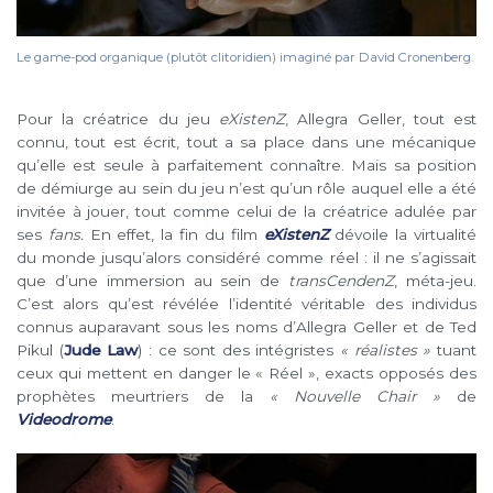
Le game-pod organique (plutôt clitoridien) imaginé par David Cronenberg.
Pour la créatrice du jeu
eXistenZ
, Allegra Geller, tout est
connu, tout est écrit, tout a sa place dans une mécanique
qu’elle est seule à parfaitement connaître. Mais sa position
de démiurge au sein du jeu n’est qu’un rôle auquel elle a été
invitée à jouer, tout comme celui de la créatrice adulée par
ses
fans.
En effet, la fin du film
eXistenZ
dévoile la virtualité
du monde jusqu’alors considéré comme réel : il ne s’agissait
que d’une immersion au sein de
transCendenZ
, méta-jeu.
C’est alors qu’est révélée l’identité véritable des individus
connus auparavant sous les noms d’Allegra Geller et de Ted
Pikul (
Jude Law
) : ce sont des intégristes
« réalistes »
tuant
ceux qui mettent en danger le « Réel », exacts opposés des
prophètes meurtriers de la
« Nouvelle Chair »
de
Videodrome
.