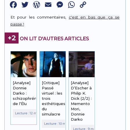
Facebook
Twitter
WordPress
Email
Messenger
WhatsApp
Copy
Link
Et pour les commentaires,
c'est en bas que ça se
passe !
+2
ON LIT D'AUTRES ARTICLES
[Analyse]
[Critique]
[Analyse]
Donnie
Passé
D’Escher à
Darko :
virtuel : les
Philip K.
schizophrénie
trois
Dick (2/2) :
de l’Élu
esthétiques
Memento
du
Mori,
simulacre
Donnie
Darko