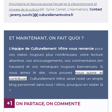
Psychiatrie et Neurosciences
(revue) et à
Décentrement et
images de la culture
(dir. Sylvie Camet, L’Harmattan).
Contact
: jeremy.zucchi [@] culturellementvotre.fr
ET MAINTENANT, ON FAIT QUOI ?
L'équipe de Culturellement Vôtre vous remercie
pour
vos visites toujours plus nombreuses, votre lecture
attentive, vos encouragements, vos commentaires (en
hausses) et vos remarques toujours bienvenues. Si
vous aimez le site, vous pouvez
nous suivre et
contribuer
: Culturellement Vôtre serait resté un simple
blog personnel sans vous ! Alors, pourquoi en rester là
?
+1
ON PARTAGE, ON COMMENTE