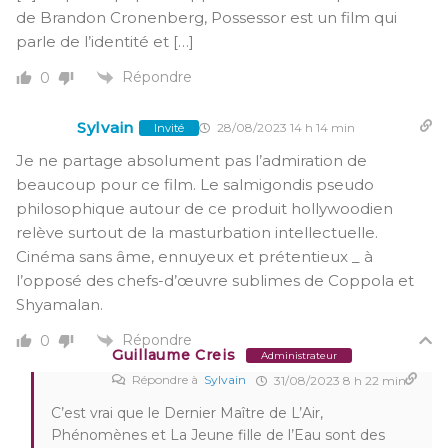
de Brandon Cronenberg, Possessor est un film qui
parle de l’identité et […]
Répondre
0
Sylvain
28/08/2023 14 h 14 min
Invité
Je ne partage absolument pas l’admiration de
beaucoup pour ce film. Le salmigondis pseudo
philosophique autour de ce produit hollywoodien
relève surtout de la masturbation intellectuelle.
Cinéma sans âme, ennuyeux et prétentieux _ à
l’opposé des chefs-d’œuvre sublimes de Coppola et
Shyamalan.
Répondre
0
Guillaume Creis
Administrateur
Répondre à
Sylvain
31/08/2023 8 h 22 min
C’est vrai que le Dernier Maître de L’Air,
Phénomènes et La Jeune fille de l’Eau sont des