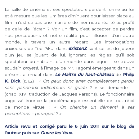
La salle de cinéma et ses spectateurs perdent forme au fur
et à mesure que les lumières diminuent pour laisser place au
film : n’est-ce pas une manière de nier notre réalité au profit
de celle de l’écran ? Voir un film, c’est accepter de perdre
nos perceptions et notre réalité pour l’illusion d’un autre
monde, à travers un autre regard. Les interrogations
anxieuses de Ted Pikul dans
eXistenZ
sont celles du joueur
d’un jeu se jouant de lui, ignorant les règles, qu’il soit
spectateur ou habitant d’un monde dans lequel il se trouve
soudain
projeté,
à l’image de Mr. Tagomi émergeant dans un
présent alternatif dans
Le Maître du haut-château
de
Philip
K. Dick
(1962) :
« On peut donc errer complètement perdu,
sans panneaux indicateurs ni guide ? »
se demande-t-il
(chap. XIV, traduction de Jacques Parsons). Le fonctionnaire
angoissé énonce la problématique essentielle de tout récit
de monde virtuel :
« On cherche un démenti à ses
perceptions – pourquoi ? »
Article revu et corrigé paru le 6 juin 2011 sur le blog de
l’auteur puis sur
Ouvre les Yeux
.