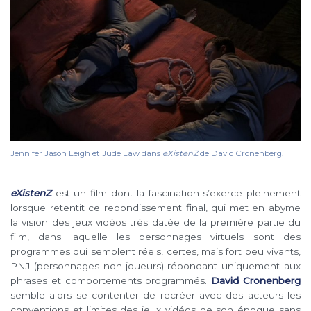
Jennifer Jason Leigh et Jude Law dans
eXistenZ
de David Cronenberg.
eXistenZ
est un film dont la fascination s’exerce pleinement
lorsque retentit ce rebondissement final, qui met en abyme
la vision des jeux vidéos très datée de la première partie du
film, dans laquelle les personnages virtuels sont des
programmes qui semblent réels, certes, mais fort peu vivants,
PNJ (personnages non-joueurs) répondant uniquement aux
phrases et comportements programmés.
David Cronenberg
semble alors se contenter de recréer avec des acteurs les
conventions et limites des jeux vidéos de son époque sans