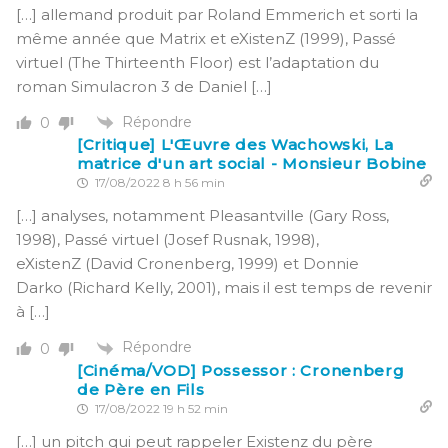
[…] allemand produit par Roland Emmerich et sorti la
même année que Matrix et eXistenZ (1999), Passé
virtuel (The Thirteenth Floor) est l’adaptation du
roman Simulacron 3 de Daniel […]
Répondre
0
[Critique] L'Œuvre des Wachowski, La
matrice d'un art social - Monsieur Bobine
17/08/2022 8 h 56 min
[…] analyses, notamment Pleasantville (Gary Ross,
1998), Passé virtuel (Josef Rusnak, 1998),
eXistenZ (David Cronenberg, 1999) et Donnie
Darko (Richard Kelly, 2001), mais il est temps de revenir
à […]
Répondre
0
[Cinéma/VOD] Possessor : Cronenberg
de Père en Fils
17/08/2022 19 h 52 min
[…] un pitch qui peut rappeler Existenz du père