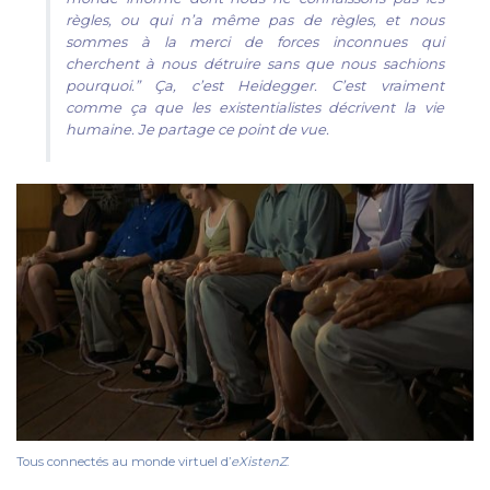
règles, ou qui n’a même pas de règles, et nous
sommes à la merci de forces inconnues qui
cherchent à nous détruire sans que nous sachions
pourquoi.” Ça, c’est Heidegger. C’est vraiment
comme ça que les existentialistes décrivent la vie
humaine. Je partage ce point de vue.
Tous connectés au monde virtuel d’
eXistenZ
.