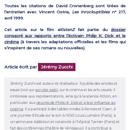
Toutes les citations de David Cronenberg sont tirées de
l’entretien avec Vincent Ostria,
Les Inrockuptibles
n° 217,
avril 1999.
Cet article sur le film
eXistenZ
fait partie du
dossier
consacré aux rapports entre l’écrivain Philip K. Dick et le
cinéma
(à travers les adaptations officielles et les films qui
s’inspirent de ses romans ou nouvelles).
Article écrit par
Jérémy Zucchi
Jérémy Zucchi est auteur et réalisateur. Il publie des articles et
essais (voir sur
son site web
), sur le cinéma et les arts visuels. Il
s'intéresse aux représentations, ainsi qu'à la science-fiction, en
particulier aux
œuvres de Philip K. Dick et à leur influence au
cinéma
. Il a participé à des tables rondes à Rennes et Caen, à
une journée d’étude sur le son à l’ENS Louis Lumière (Paris), à
un séminaire Addiction et créativité à l’hôpital Tarnier (Paris) et
fait des conférences (théâtre de Vénissieux). Il a contribué à