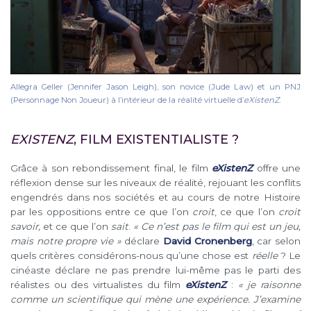
Allegra Geller (Jennifer Jason Leigh), son novice (Jude Law) et un PNJ
(Personnage Non Joueur) à l’intérieur de la réalité virtuelle d’
eXistenZ
.
EXISTENZ
, FILM EXISTENTIALISTE ?
Grâce à son rebondissement final, le film
eXistenZ
offre une
réflexion dense sur les niveaux de réalité, rejouant les conflits
engendrés dans nos sociétés et au cours de notre Histoire
par les oppositions entre ce que l’on
croit
, ce que l’on
croit
savoir,
et ce que l’on
sait
.
« Ce n’est pas le film qui est un jeu,
mais notre propre vie »
déclare
David Cronenberg
, car selon
quels critères considérons-nous qu’une chose est
réelle
? Le
cinéaste déclare ne pas prendre lui-même pas le parti des
réalistes ou des virtualistes du film
eXistenZ
:
« je raisonne
comme un scientifique qui mène une expérience. J’examine