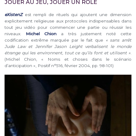
JOUER AU JEU, JOUER UN RÔLE
eXistenZ
est rempli de rituels qui ajoutent une dimension
explicitement religieuse aux protocoles indispensables dans
tout jeu vidéo pour commencer une partie ou réussir les
niveaux.
Michel Chion
a très justement noté cette
codification extrême marquée par le fait que
« sans arrêt
Jude Law et Jennifer Jason Leight verbalisent le monde
étrange qui les environnent, tout ce qu’ils font et utilisent »
.
(Michel Chion, « Noms et choses dans le scénario
d’anticipation », Positif n°516, février 2004, pp. 98-101)