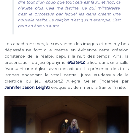
dire tout d’un coup que tout cela est faux, et hop, ça
n’existe plus. Cela me fascine. Ce qui m’intéresse,
c’est le processus par lequel les gens créent une
nouvelle réalité. La religion n’est qu’un exemple. L’art
peut en être un autre.
Les anachronismes, la survivance des images et des mythes
dépassés ne font que mettre en évidence cette création
constante de la réalité, depuis la nuit des temps. Ainsi, la
présentation du jeu éponyme
eXistenZ
a lieu dans une salle
évoquant une église, avec des vitraux. La présence des trois
lampes encadrant le vitrail central, juste au-dessus de la
créatrice du jeu
eXistenZ
Allegra Geller (incarnée par
Jennifer Jason Leight
) évoque évidemment la Sainte Trinité.