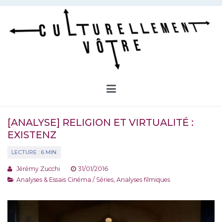
Aller
au
contenu
Culturellement Vôtre
Webzine Culturel
[ANALYSE] RELIGION ET VIRTUALITÉ :
EXISTENZ
Jérémy Zucchi
31/01/2016
Analyses & Essais Cinéma / Séries
,
Analyses filmiques