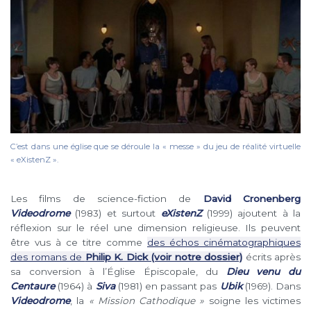
C’est dans une église que se déroule la « messe » du jeu de réalité virtuelle
« eXistenZ ».
Les films de science-fiction de
David Cronenberg
Videodrome
(1983) et surtout
eXistenZ
(1999) ajoutent à la
réflexion sur le réel une dimension religieuse. Ils peuvent
être vus à ce titre comme
des échos cinématographiques
des romans de
Philip K. Dick (voir notre dossier)
écrits après
sa conversion à l’Église Épiscopale, du
Dieu venu du
Centaure
(1964) à
Siva
(1981) en passant pas
Ubik
(1969). Dans
Videodrome
, la
« Mission Cathodique »
soigne les victimes