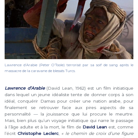
Lawrence d’Arabie (Peter O’Toole) terrorisé par sa soif de sang après le
massacre de la caravane de blessés Turcs.
Lawrence d’Arabie
(David Lean, 1962) est un film initiatique
dans lequel un jeune idéaliste tente de donner corps à son
idéal, conquérir Damas pour créer une nation arabe, pour
finalement se retrouver face aux pires aspects de sa
personnalité ― la jouissance que lui procure le meurtre.
Mais, bien plus qu’un voyage initiatique qui narre le passage
à l’âge adulte et à la mort, le film de
David Lean
est, comme
l’écrit
Christophe Leclerc
,
« le chemin de croix d’une figure