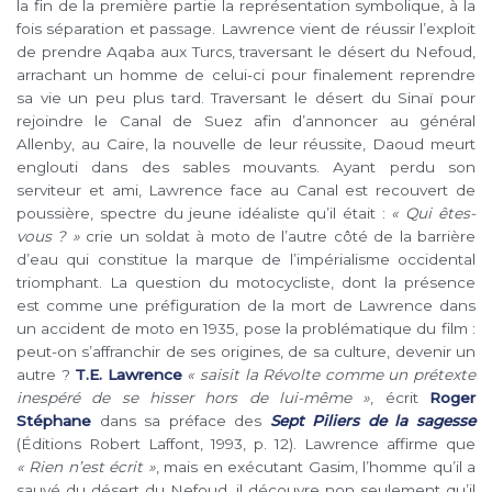
la fin de la première partie la représentation symbolique, à la
fois séparation et passage. Lawrence vient de réussir l’exploit
de prendre Aqaba aux Turcs, traversant le désert du Nefoud,
arrachant un homme de celui-ci pour finalement reprendre
sa vie un peu plus tard. Traversant le désert du Sinaï pour
rejoindre le Canal de Suez afin d’annoncer au général
Allenby, au Caire, la nouvelle de leur réussite, Daoud meurt
englouti dans des sables mouvants. Ayant perdu son
serviteur et ami, Lawrence face au Canal est recouvert de
poussière, spectre du jeune idéaliste qu’il était :
« Qui êtes-
vous ? »
crie un soldat à moto de l’autre côté de la barrière
d’eau qui constitue la marque de l’impérialisme occidental
triomphant. La question du motocycliste, dont la présence
est comme une préfiguration de la mort de Lawrence dans
un accident de moto en 1935, pose la problématique du film :
peut-on s’affranchir de ses origines, de sa culture, devenir un
autre ?
T.E. Lawrence
« saisit la Révolte comme un prétexte
inespéré de se hisser hors de lui-même »
, écrit
Roger
Stéphane
dans sa préface des
Sept Piliers de la sagesse
(Éditions Robert Laffont, 1993, p. 12). Lawrence affirme que
« Rien n’est écrit »
, mais en exécutant Gasim, l’homme qu’il a
sauvé du désert du Nefoud, il découvre non seulement qu’il