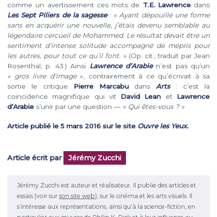
comme un avertissement ces mots de
T.E. Lawrence
dans
Les Sept Piliers de la sagesse
:
« Ayant dépouillé une forme
sans en acquérir une nouvelle, j’étais devenu semblable au
légendaire cercueil de Mohammed. Le résultat devait être un
sentiment d’intense solitude accompagné de mépris pour
les autres, pour tout ce qu’il font. »
(Op. cit., traduit par Jean
Rosenthal, p. 43.) Ainsi
Lawrence d’Arabie
n’est pas qu’un
« gros livre d’image
», contrairement à ce qu’écrivait à sa
sortie le critique
Pierre Marcabu
dans
Arts
: c’est la
coïncidence magnifique qui vit
David Lean
et
Lawrence
d’Arabie
s’unir par une question —
« Qui êtes-vous ? »
Article publié le 5 mars 2016 sur le site
Ouvre les Yeux.
Article écrit par
Jérémy Zucchi
Jérémy Zucchi est auteur et réalisateur. Il publie des articles et
essais (voir sur
son site web
), sur le cinéma et les arts visuels. Il
s'intéresse aux représentations, ainsi qu'à la science-fiction, en