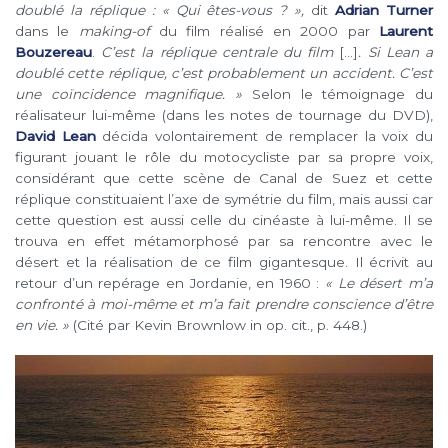
doublé la réplique : « Qui êtes-vous ? »,
dit
Adrian Turner
dans le
making-of
du film réalisé en 2000 par
Laurent
Bouzereau
.
C’est la réplique centrale du film
[…]
. Si Lean a
doublé cette réplique, c’est probablement un accident. C’est
une coïncidence magnifique. »
Selon le témoignage du
réalisateur lui-même (dans les notes de tournage du DVD),
David Lean
décida volontairement de remplacer la voix du
figurant jouant le rôle du motocycliste par sa propre voix,
considérant que cette scène de Canal de Suez et cette
réplique constituaient l’axe de symétrie du film, mais aussi car
cette question est aussi celle du cinéaste à lui-même. Il se
trouva en effet métamorphosé par sa rencontre avec le
désert et la réalisation de ce film gigantesque. Il écrivit au
retour d’un repérage en Jordanie, en 1960 :
« Le désert m’a
confronté à moi-même et m’a fait prendre conscience d’être
en vie. »
(Cité par Kevin Brownlow in op. cit., p. 448.)