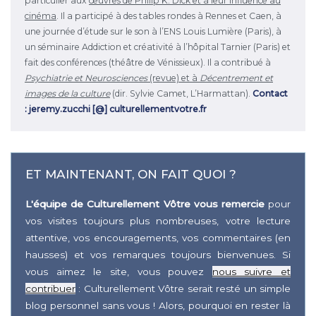
particulier aux
œuvres de Philip K. Dick et à leur influence au
cinéma
. Il a participé à des tables rondes à Rennes et Caen, à
une journée d’étude sur le son à l’ENS Louis Lumière (Paris), à
un séminaire Addiction et créativité à l’hôpital Tarnier (Paris) et
fait des conférences (théâtre de Vénissieux). Il a contribué à
Psychiatrie et Neurosciences
(revue) et à
Décentrement et
images de la culture
(dir. Sylvie Camet, L’Harmattan).
Contact
: jeremy.zucchi [@] culturellementvotre.fr
ET MAINTENANT, ON FAIT QUOI ?
L'équipe de Culturellement Vôtre vous remercie
pour
vos visites toujours plus nombreuses, votre lecture
attentive, vos encouragements, vos commentaires (en
hausses) et vos remarques toujours bienvenues. Si
vous aimez le site, vous pouvez
nous suivre et
contribuer
: Culturellement Vôtre serait resté un simple
blog personnel sans vous ! Alors, pourquoi en rester là