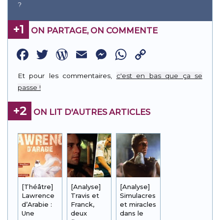
?
+1
ON PARTAGE, ON COMMENTE
Facebook
Twitter
WordPress
Email
Messenger
WhatsApp
Copy
Link
Et pour les commentaires,
c'est en bas que ça se
passe !
+2
ON LIT D'AUTRES ARTICLES
[Théâtre]
[Analyse]
[Analyse]
Lawrence
Travis et
Simulacres
d’Arabie :
Franck,
et miracles
Une
deux
dans le