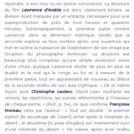
répandre, à son insu ou en pleine conscience. La structure
du film
Lawrence d’Arabie
est donc clairement binaire, sa
division étant marquée par un entracte, nécessaire pour une
superproduction de près de trois heures et quarante
minutes. Schématiquement, la première partie montre
Lawrence dans sa dimension mythique, tandis que la
seconde explore sa face sombre après une ouverture qui
met en scène la naissance de l’exploitation de son image par
l’irruption du photographe Américain. La structure est
beaucoup plus complexe qu’une simple ascension suivie
d’une chute, puisque Lawrence révèle de plus en plus sa
dualité et le mal qui le ronge au fur et à mesure de la
première partie, tout en apparaissant de nouveau au début
de la seconde revêtu de son aura mythique.
« De la même
façon
, écrit
Christophe Leclerc
,
David Lean multiplie les
renvois, les répétitions, les scènes référentielles à l’intérieur
de chaque partie. »
(Ibid., p. 54), ce que confirme
Françoise
Moreau
, citée par l’auteur :
« Tout est double : le premier
exploit
[le sauvetage de Gasim]
arrive après la traversée du
désert ; le deuxième
[la prise d’Aqaba]
est inversement suivi
d’une traversée du désert. »
De même, après avoir revêtu