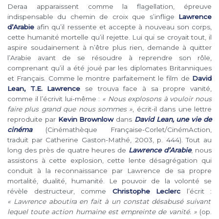
Deraa apparaissent comme la flagellation, épreuve
indispensable du chemin de croix que s’inflige
Lawrence
d’Arabie
afin qu’il ressente et accepte à nouveau son corps,
cette humanité mortelle qu’il rejette. Lui qui se croyait tout, il
aspire soudainement à n’être plus rien, demande à quitter
l’Arabie avant de se résoudre à reprendre son rôle,
comprenant qu’il a été joué par les diplomates Britanniques
et Français. Comme le montre parfaitement le film de
David
Lean, T.E. Lawrence
se trouva face à sa propre vanité,
comme il l’écrivit lui-même :
« Nous explosons à vouloir nous
faire plus grand que nous sommes »
, écrit-il dans une lettre
reproduite par
Kevin Brownlow
dans
David Lean, une vie de
cinéma
(Cinémathèque Française-Corlet/CinémAction,
traduit par Catherine Gaston-Mathé, 2003, p. 444). Tout au
long des près de quatre heures de
Lawrence d’Arabie
, nous
assistons à cette explosion, cette lente désagrégation qui
conduit à la reconnaissance par Lawrence de sa propre
mortalité, dualité, humanité. Le pouvoir de la volonté se
révèle destructeur, comme
Christophe Leclerc
l’écrit :
« Lawrence aboutira en fait à un constat désabusé suivant
lequel toute action humaine est empreinte de vanité. »
(op.