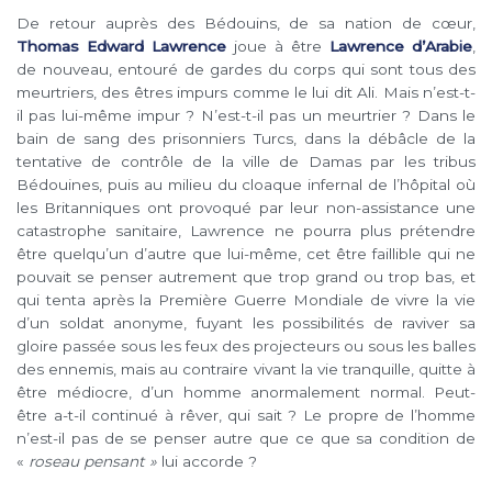
De retour auprès des Bédouins, de sa nation de cœur,
Thomas Edward Lawrence
joue à être
Lawrence d’Arabie
,
de nouveau, entouré de gardes du corps qui sont tous des
meurtriers, des êtres impurs comme le lui dit Ali. Mais n’est-t-
il pas lui-même impur ? N’est-t-il pas un meurtrier ? Dans le
bain de sang des prisonniers Turcs, dans la débâcle de la
tentative de contrôle de la ville de Damas par les tribus
Bédouines, puis au milieu du cloaque infernal de l’hôpital où
les Britanniques ont provoqué par leur non-assistance une
catastrophe sanitaire, Lawrence ne pourra plus prétendre
être quelqu’un d’autre que lui-même, cet être faillible qui ne
pouvait se penser autrement que trop grand ou trop bas, et
qui tenta après la Première Guerre Mondiale de vivre la vie
d’un soldat anonyme, fuyant les possibilités de raviver sa
gloire passée sous les feux des projecteurs ou sous les balles
des ennemis, mais au contraire vivant la vie tranquille, quitte à
être médiocre, d’un homme anormalement normal. Peut-
être a-t-il continué à rêver, qui sait ? Le propre de l’homme
n’est-il pas de se penser autre que ce que sa condition de
«
roseau pensant »
lui accorde ?