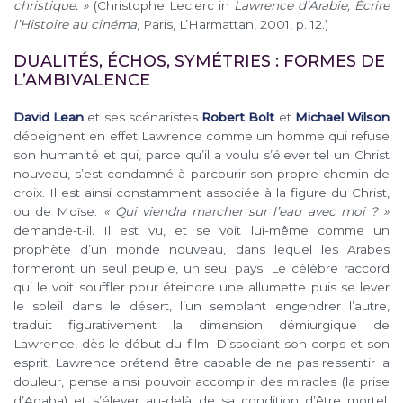
christique. »
(Christophe Leclerc in
Lawrence d’Arabie, Écrire
l’Histoire au cinéma
, Paris, L’Harmattan, 2001, p. 12.)
DUALITÉS, ÉCHOS, SYMÉTRIES : FORMES DE
L’AMBIVALENCE
David Lean
et ses scénaristes
Robert Bolt
et
Michael Wilson
dépeignent en effet Lawrence comme un homme qui refuse
son humanité et qui, parce qu’il a voulu s’élever tel un Christ
nouveau, s’est condamné à parcourir son propre chemin de
croix. Il est ainsi constamment associée à la figure du Christ,
ou de Moïse.
« Qui viendra marcher sur l’eau avec moi ? »
demande-t-il. Il est vu, et se voit lui-même comme un
prophète d’un monde nouveau, dans lequel les Arabes
formeront un seul peuple, un seul pays. Le célèbre raccord
qui le voit souffler pour éteindre une allumette puis se lever
le soleil dans le désert, l’un semblant engendrer l’autre,
traduit figurativement la dimension démiurgique de
Lawrence, dès le début du film. Dissociant son corps et son
esprit, Lawrence prétend être capable de ne pas ressentir la
douleur, pense ainsi pouvoir accomplir des miracles (la prise
d’Aqaba) et s’élever au-delà de sa condition d’être mortel,