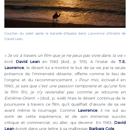
Coucher du soleil après la bataille d’Aqaba dans
Lawrence d’Arabie
de
David Lean.
« Je vis à travers un film que je ne peux pas vivre dans la vie »
écrit
David Lean
en 1963 (ibid., p. 519). A l’instar de
T.E.
Lawrence
, le désert lui a montré le but de sa vie par la seule
présence de l’immensité déserte, offerte comme le lieu de
l’origine et du recommencement.
« Pour moi,
écrivait-il en
1960
, je sais que c’est une passion temporaire et qu’une fois
le film fini, je n’y reviendrai pas comme je retourne en
Extrême-Orient. »
(Ibid., p. 448) Mais le désert continua de le
poursuivre à travers ce film, qu’il qualifiait d’œuvre de sa vie
avant même le tournage. Comme
Lawrence
, il ne sut au
sortir de cette expérience, et de son immense succès
critique et commercial, où aller, qui devenir. En 1963,
David
Lean
écrivit dans une lettre à sa maîtresse
Barbara Cole
: