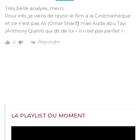
Très belle analyse, merci.
Pour info, je viens de revoir le film à la Cinémathèque
et ce n’est pas Ali (Omar Sharif
)
mais Auda abu Tayi
(Anthony Quinn) qui dit de lui
« Il n’est pas parfait ».
Répondre
0
LA PLAYLIST DU MOMENT