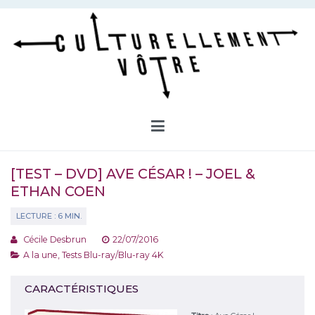
Aller
au
contenu
Culturellement Vôtre
Webzine Culturel
[TEST – DVD] AVE CÉSAR ! – JOEL &
ETHAN COEN
Cécile Desbrun
22/07/2016
A la une
,
Tests Blu-ray/Blu-ray 4K
CARACTÉRISTIQUES