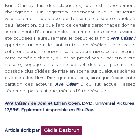
Burt Gurney fait des claquettes, qui est superbement
chorégraphié. On regrettera cependant que la structure
volontairement foutraque de l’ensemble disperse quelque
peu l’attention, ou que l’arc de certains personnages donne
le sentiment d’être incomplet, comme si des scènes avaient
été coupées Heureusement, le début et la fin d’
Ave César !
apportent un peu de liant au tout en révélant un discours
cohérent. Jouant souvent sur plusieurs niveaux de lecture,
cette comédie chorale, qui ne se prend pas au sérieux outre
mesure, dégage un charme désuet des plus plaisants et
possède plus d’idées de mise en scène sur quelques scènes
que bien des films. Rien que pour cela, ainsi que l’excellente
partition des acteurs,
Ave César !
, qui fut accueilli assez
tièdement par la critique, mérite d’être réévalué.
Ave César !
de Joel et Ethan Coen
, DVD, Universal Pictures.
17,99€. Également disponible en Blu-Ray.
Article écrit par
Cécile Desbrun