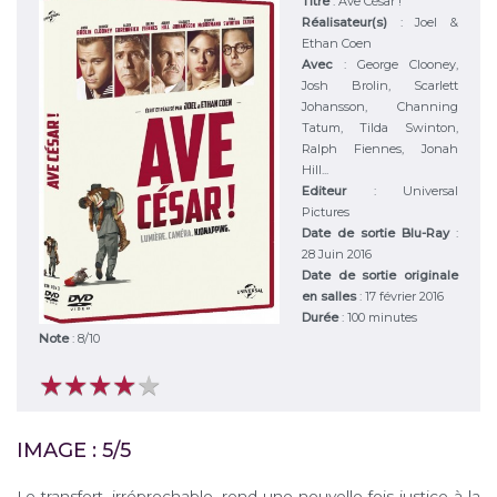
Titre
:
Ave César !
Réalisateur(s)
:
Joel &
Ethan Coen
Avec
:
George Clooney,
Josh Brolin, Scarlett
Johansson, Channing
Tatum, Tilda Swinton,
Ralph Fiennes, Jonah
Hill...
Editeur
:
Universal
Pictures
Date de sortie Blu-Ray
:
28 Juin 2016
Date de sortie originale
en salles
: 17 février 2016
Durée
:
100 minutes
Note
:
8
/
10
★
★
★
★
★
★
★
★
★
★
IMAGE : 5/5
Le transfert, irréprochable, rend une nouvelle fois justice à la