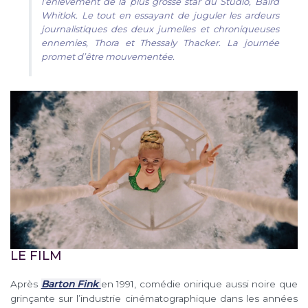
l’enlèvement de la plus grosse star du Studio, Baird
Whitlok. Le tout en essayant de juguler les ardeurs
journalistiques des deux jumelles et chroniqueuses
ennemies, Thora et Thessaly Thacker. La journée
promet d’être mouvementée.
LE FILM
Après
Barton Fink
en 1991, comédie onirique aussi noire que
grinçante sur l’industrie cinématographique dans les années