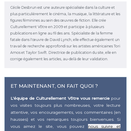
Cécile Desbrun est une auteure spécialisée dans la culture et
plus particulièrement le cinéma, la musique, la littérature et les
figures féminines au sein des œuvres de fiction. Elle crée
Culturellement Vôtre en 2009 et participe à plusieurs
publications en ligne au fil des ans. Spécialiste de la femme
fatale dans l'œuvre de David Lynch, elle effectue également un
travail de recherche approfondi sur les artistes américaines Tori
Amos et Taylor Swift. Directrice de publication du site, elle en
corrige également les articles, au-delà de leur validation.
ET MAINTENANT, ON FAIT QUOI ?
L'équipe de Culturellement Vôtre vous remercie
pour
vos visites toujours plus nombreuses, votre lecture
attentive, vos encouragements, vos commentaires (en
hausses) et vos remarques toujours bienvenues. Si
vous aimez le site, vous pouvez
nous suivre et