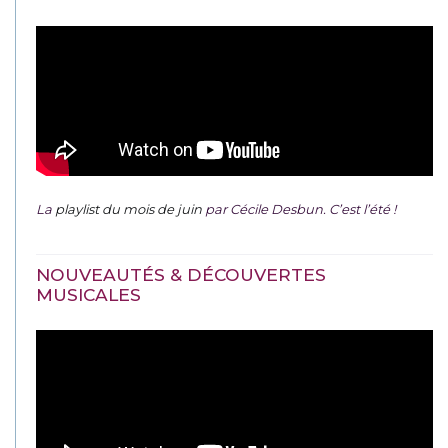
La
playlist du mois de juin
par Cécile Desbun. C’est l’été !
NOUVEAUTÉS & DÉCOUVERTES
MUSICALES