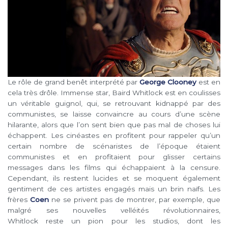
Le rôle de grand benêt interprété par
George Clooney
est en
cela très drôle. Immense star, Baird Whitlock est en coulisses
un véritable guignol, qui, se retrouvant kidnappé par des
communistes, se laisse convaincre au cours d’une scène
hilarante, alors que l’on sent bien que pas mal de choses lui
échappent. Les cinéastes en profitent pour rappeler qu’un
certain nombre de scénaristes de l’époque étaient
communistes et en profitaient pour glisser certains
messages dans les films qui échappaient à la censure.
Cependant, ils restent lucides et se moquent également
gentiment de ces artistes engagés mais un brin naïfs. Les
frères
Coen
ne se privent pas de montrer, par exemple, que
malgré ses nouvelles velléités révolutionnaires,
Whitlock reste un pion pour les studios, dont les