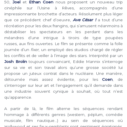
50,
Joel
et
Ethan Coen
nous proposent un nouveau trip
cinéphile sur l’Usine à Rêves, accompagnés d’une
impressionnante brochette d’acteurs. Résolument plus léger
que ce précédent chef d’oeuvre,
Ave César !
a tout d’une
récréation pour les deux frangins, qui s’amusent néanmoins à
déstabiliser les spectateurs en les perdant dans les
méandres d’une intrigue à tiroirs de type poupées
russes, aux fins ouvertes. Le film se présente comme la folle
journée d’un
fixer
, un employé des studios chargé de régler
les conflits et de veiller à l’image des stars. Interprété par un
Josh Brolin
toujours convaincant, Eddie Mannix s’interroge
sur sa vie et son travail alors qu’une grosse société lui
propose un juteux contrat dans le nucléaire. Une manière,
détournée mais assez évidente, pour les
Coen
, de
s’interroger sur leur art et l’engagement qu’il demande dans
une industrie souvent cynique à souhait, où tout n’est
qu’apparence.
A partir de là, le film alterne les séquences rendant
hommage à différents genres (western, péplum, comédie
musicale, film nautique…) au sein de séquences où
Hollywood et ses faux-semblants sont gentiment égratignés.