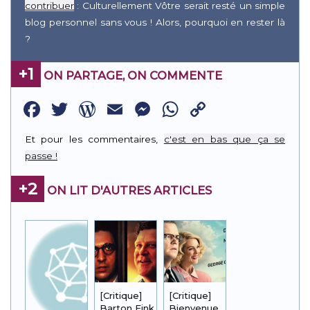
contribuer
: Culturellement Vôtre serait resté un simple
blog personnel sans vous ! Alors, pourquoi en rester là
?
+1
ON PARTAGE, ON COMMENTE
Facebook
Twitter
WordPress
Email
Messenger
WhatsApp
Copy
Link
Et pour les commentaires,
c'est en bas que ça se
passe !
+2
ON LIT D'AUTRES ARTICLES
[Critique]
[Critique]
Barton Fink
Bienvenue