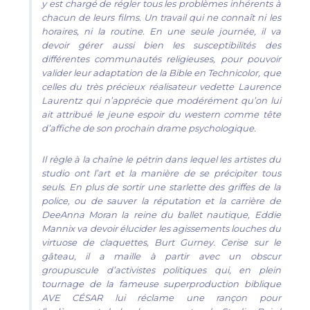
y est chargé de régler tous les problèmes inhérents à
chacun de leurs films. Un travail qui ne connaît ni les
horaires, ni la routine. En une seule journée, il va
devoir gérer aussi bien les susceptibilités des
différentes communautés religieuses, pour pouvoir
valider leur adaptation de la Bible en Technicolor, que
celles du très précieux réalisateur vedette Laurence
Laurentz qui n’apprécie que modérément qu’on lui
ait attribué le jeune espoir du western comme tête
d’affiche de son prochain drame psychologique.
Il règle à la chaîne le pétrin dans lequel les artistes du
studio ont l’art et la manière de se précipiter tous
seuls. En plus de sortir une starlette des griffes de la
police, ou de sauver la réputation et la carrière de
DeeAnna Moran la reine du ballet nautique, Eddie
Mannix va devoir élucider les agissements louches du
virtuose de claquettes, Burt Gurney. Cerise sur le
gâteau, il a maille à partir avec un obscur
groupuscule d’activistes politiques qui, en plein
tournage de la fameuse superproduction biblique
AVE CÉSAR lui réclame une rançon pour