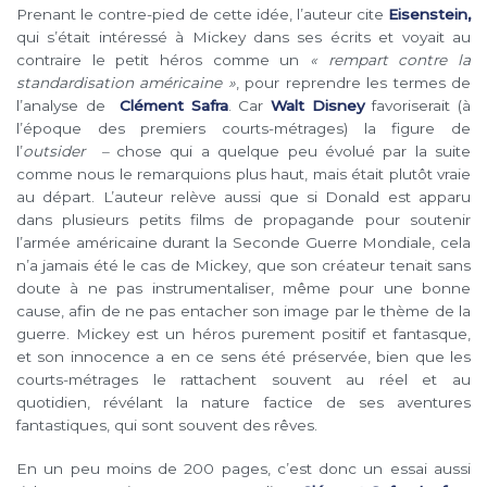
Prenant le contre-pied de cette idée, l’auteur cite
Eisenstein,
qui s’était intéressé à Mickey dans ses écrits et voyait au
contraire le petit héros comme un
« rempart contre la
standardisation américaine »
, pour reprendre les termes de
l’analyse de
Clément Safra
. Car
Walt Disney
favoriserait (à
l’époque des premiers courts-métrages) la figure de
l’
outsider –
chose qui a quelque peu évolué par la suite
comme nous le remarquions plus haut, mais était plutôt vraie
au départ. L’auteur relève aussi que si Donald est apparu
dans plusieurs petits films de propagande pour soutenir
l’armée américaine durant la Seconde Guerre Mondiale, cela
n’a jamais été le cas de Mickey, que son créateur tenait sans
doute à ne pas instrumentaliser, même pour une bonne
cause, afin de ne pas entacher son image par le thème de la
guerre. Mickey est un héros purement positif et fantasque,
et son innocence a en ce sens été préservée, bien que les
courts-métrages le rattachent souvent au réel et au
quotidien, révélant la nature factice de ses aventures
fantastiques, qui sont souvent des rêves.
En un peu moins de 200 pages, c’est donc un essai aussi