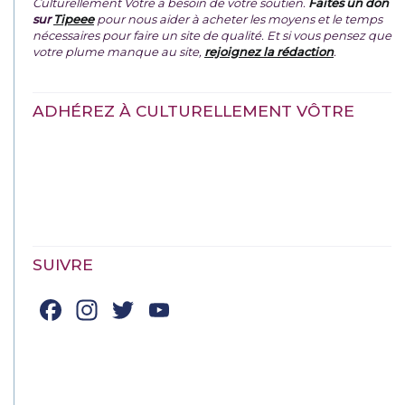
Culturellement Vôtre a besoin de votre soutien.
Faites un don
sur
Tipeee
pour nous aider à acheter les moyens et le temps
nécessaires pour faire un site de qualité. Et si vous pensez que
votre plume manque au site,
rejoignez la rédaction
.
ADHÉREZ À CULTURELLEMENT VÔTRE
SUIVRE
Facebook
Instagram
Twitter
YouTube
Channel