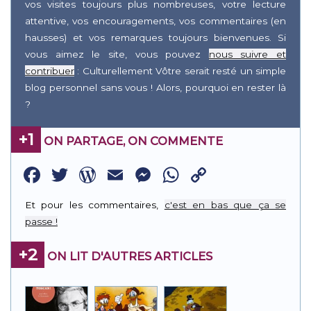
vos visites toujours plus nombreuses, votre lecture
attentive, vos encouragements, vos commentaires (en
hausses) et vos remarques toujours bienvenues. Si
vous aimez le site, vous pouvez
nous suivre et
contribuer
: Culturellement Vôtre serait resté un simple
blog personnel sans vous ! Alors, pourquoi en rester là
?
+1
ON PARTAGE, ON COMMENTE
Facebook
Twitter
WordPress
Email
Messenger
WhatsApp
Copy
Link
Et pour les commentaires,
c'est en bas que ça se
passe !
+2
ON LIT D'AUTRES ARTICLES