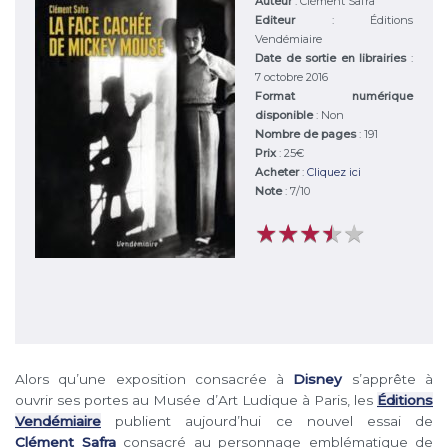
Auteur
:
Clément Safra
Editeur
:
Éditions
Vendémiaire
Date de sortie en librairies
:
7 octobre 2016
Format numérique
disponible
: Non
Nombre de pages
: 191
Prix
: 25€
Acheter
:
Cliquez ici
Note
:
7
/
10
★
★
★
★
★
★
★
★
★
★
Alors qu’une exposition consacrée à
Disney
s’apprête à
ouvrir ses portes au Musée d’Art Ludique à Paris, les
Éditions
Vendémiaire
publient aujourd’hui ce nouvel essai de
Clément Safra
consacré au personnage emblématique de