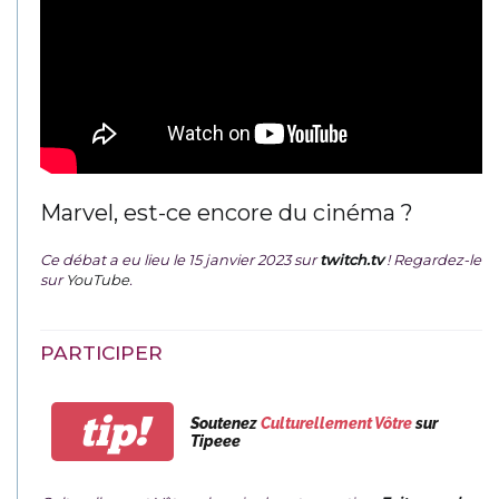
Marvel, est-ce encore du cinéma ?
Ce débat a eu lieu le 15 janvier 2023 sur
twitch.tv
! Regardez-le
sur
YouTube
.
PARTICIPER
tip!
Soutenez
Culturellement Vôtre
sur
Tipeee