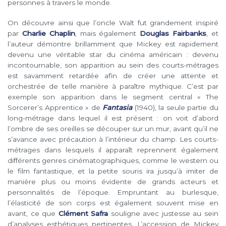
personnes à travers le monde.
On découvre ainsi que l’oncle Walt fut grandement inspiré
par
Charlie Chaplin
, mais également
Douglas Fairbanks
, et
l’auteur démontre brillamment que Mickey est rapidement
devenu une véritable star du cinéma américain : devenu
incontournable, son apparition au sein des courts-métrages
est savamment retardée afin de créer une attente et
orchestrée de telle manière à paraître mythique. C’est par
exemple son apparition dans le segment central « The
Sorcerer’s Apprentice » de
Fantasia
(1940), la seule partie du
long-métrage dans lequel il est présent : on voit d’abord
l’ombre de ses oreilles se découper sur un mur, avant qu’il ne
s’avance avec précaution à l’intérieur du champ. Les courts-
métrages dans lesquels il apparaît reprennent également
différents genres cinématographiques, comme le western ou
le film fantastique, et la petite souris ira jusqu’à imiter de
manière plus ou moins évidente de grands acteurs et
personnalités de l’époque. Empruntant au burlesque,
l’élasticité de son corps est également souvent mise en
avant, ce que
Clément Safra
souligne avec justesse au sein
d’analyses esthétiques pertinentes. L’accession de Mickey