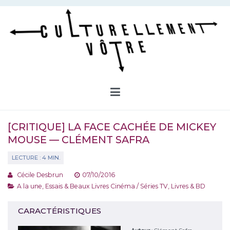
Aller
au
contenu
Culturellement Vôtre
Webzine Culturel
[CRITIQUE] LA FACE CACHÉE DE MICKEY
MOUSE — CLÉMENT SAFRA
Cécile Desbrun
07/10/2016
A la une
,
Essais & Beaux Livres Cinéma / Séries TV
,
Livres & BD
CARACTÉRISTIQUES