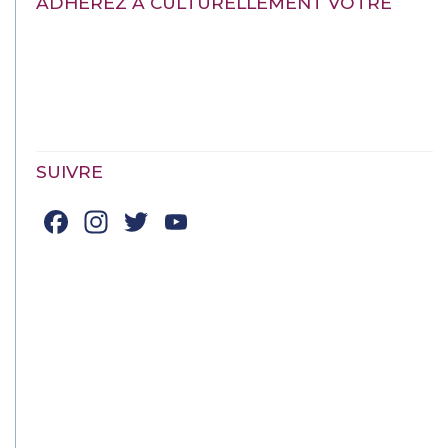
ADHÉREZ À CULTURELLEMENT VÔTRE
SUIVRE
Facebook
Instagram
Twitter
YouTube
Channel