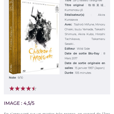
Titre
:
Le Château l'araignée
Titre original
:
蜘蛛巣城,
Kumonosu-jō
Réalisateur(s)
:
Akira
Kurosawa
Avec
:
Toshirô Mifune, Minoru
Chiaki, Isuzu Yamada, Takashi
Shimura, Akira Kubo, Hiroshi
Tachikawa, Takamaru
Sasaki...
Editeur
:
Wild Side
Date de sortie Blu-Ray
: 8
Mars 2017
Date de sortie originale en
salles
: 15 janvier 1957 (Japon)
Durée
:
105 minutes
Note
:
9
/
10
★
★
★
★
★
★
★
★
★
★
IMAGE : 4,5/5
En s’appuyant sur un master très propre, en regard de l’âge