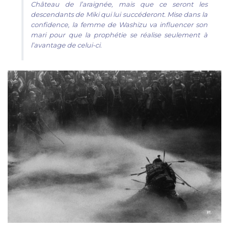
Château de l’araignée, mais que ce seront les
descendants de Miki qui lui succéderont. Mise dans la
confidence, la femme de Washizu va influencer son
mari pour que la prophétie se réalise seulement à
l’avantage de celui-ci.