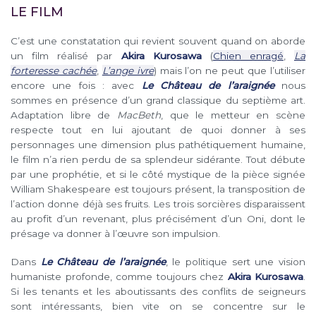
LE FILM
C’est une constatation qui revient souvent quand on aborde
un film réalisé par
Akira Kurosawa
(
Chien enragé
,
La
forteresse cachée
,
L’ange ivre
) mais l’on ne peut que l’utiliser
encore une fois : avec
Le Château de l’araignée
nous
sommes en présence d’un grand classique du septième art.
Adaptation libre de
MacBeth
, que le metteur en scène
respecte tout en lui ajoutant de quoi donner à ses
personnages une dimension plus pathétiquement humaine,
le film n’a rien perdu de sa splendeur sidérante. Tout débute
par une prophétie, et si le côté mystique de la pièce signée
William Shakespeare est toujours présent, la transposition de
l’action donne déjà ses fruits. Les trois sorcières disparaissent
au profit d’un revenant, plus précisément d’un Oni, dont le
présage va donner à l’œuvre son impulsion.
Dans
L
e
Château de l’araignée
, le politique sert une vision
humaniste profonde, comme toujours chez
Akira Kurosawa
.
Si les tenants et les aboutissants des conflits de seigneurs
sont intéressants, bien vite on se concentre sur le