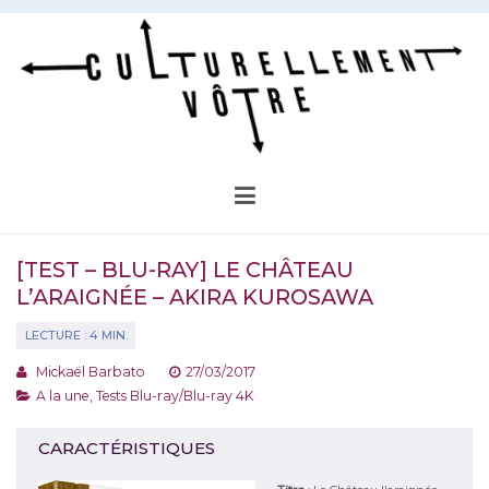
Aller
au
contenu
Culturellement Vôtre
Webzine Culturel
[TEST – BLU-RAY] LE CHÂTEAU
L’ARAIGNÉE – AKIRA KUROSAWA
Mickaël Barbato
27/03/2017
A la une
,
Tests Blu-ray/Blu-ray 4K
CARACTÉRISTIQUES