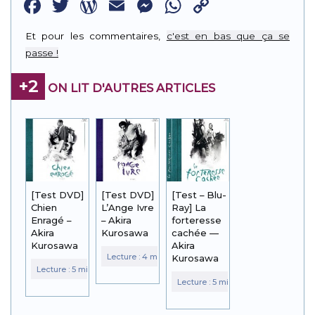
Facebook
Twitter
WordPress
Email
Messenger
WhatsApp
Copy
Link
Et pour les commentaires,
c'est en bas que ça se
passe !
+2
ON LIT D'AUTRES ARTICLES
[Test DVD]
[Test DVD]
[Test – Blu-
Chien
L’Ange Ivre
Ray] La
Enragé –
– Akira
forteresse
Akira
Kurosawa
cachée —
Kurosawa
Akira
Kurosawa