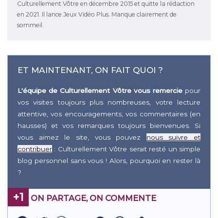
Culturellement Vôtre en décembre 2015 et quitte la rédaction
en 2021. Il lance Jeux Vidéo Plus. Manque clairement de
sommeil.
ET MAINTENANT, ON FAIT QUOI ?
L'équipe de Culturellement Vôtre vous remercie
pour
vos visites toujours plus nombreuses, votre lecture
attentive, vos encouragements, vos commentaires (en
hausses) et vos remarques toujours bienvenues. Si
vous aimez le site, vous pouvez
nous suivre et
contribuer
: Culturellement Vôtre serait resté un simple
blog personnel sans vous ! Alors, pourquoi en rester là
?
+1
ON PARTAGE, ON COMMENTE