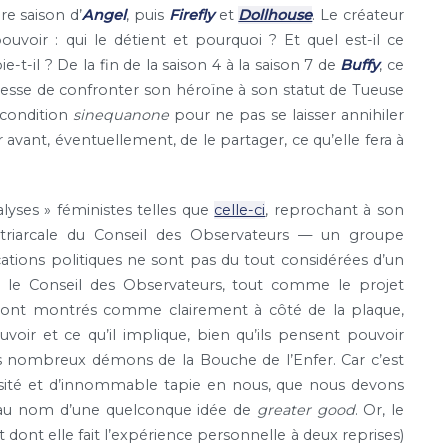
re saison d’
Angel
, puis
Firefly
et
Dollhouse
. Le créateur
voir : qui le détient et pourquoi ? Et quel est-il ce
-t-il ? De la fin de la saison 4 à la saison 7 de
Buffy
, ce
cesse de confronter son héroïne à son statut de Tueuse
 condition
sinequanone
pour ne pas se laisser annihiler
er avant, éventuellement, de le partager, ce qu’elle fera à
nalyses » féministes telles que
celle-ci
, reprochant à son
atriarcale du Conseil des Observateurs — un groupe
tions politiques ne sont pas du tout considérées d’un
e : le Conseil des Observateurs, tout comme le projet
4, sont montrés comme clairement à côté de la plaque,
oir et ce qu’il implique, bien qu’ils pensent pouvoir
es nombreux démons de la Bouche de l’Enfer. Car c’est
sité et d’innommable tapie en nous, que nous devons
 au nom d’une quelconque idée de
greater good
. Or, le
 dont elle fait l’expérience personnelle à deux reprises)