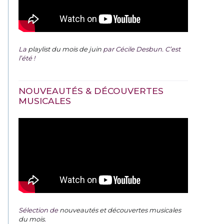
La
playlist du mois de juin
par Cécile Desbun. C’est
l’été !
NOUVEAUTÉS & DÉCOUVERTES
MUSICALES
Sélection de
nouveautés et découvertes musicales
du mois
.