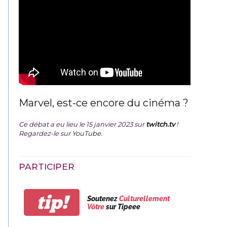
Marvel, est-ce encore du cinéma ?
Ce débat a eu lieu le 15 janvier 2023 sur
twitch.tv
!
Regardez-le sur
YouTube
.
PARTICIPER
tip!
Soutenez
Culturellement
Vôtre
sur Tipeee