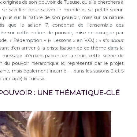
 origines de son pouvoir de Tueuse, qu’elle cherchera à
se sacrifier pour sauver le monde et sa petite soeur.
on plus sur la nature de son pouvoir, mais sur sa nature
andis que le saison 7, condensé de l’ensemble des
rée sur cette notion de pouvoir, mise en exergue par
ode, « Rédemption » (« Lessons » en V.O.) :
« It’s about
vant d’en arriver à la cristallisation de ce thème dans la
le message d’émancipation de la série, cette scène de
du pouvoir hiérarchique, ici représenté par le projet
icaine, mais également incarné — dans les saisons 3 et 5
 principe) la Tueuse.
POUVOIR : UNE THÉMATIQUE-CLÉ