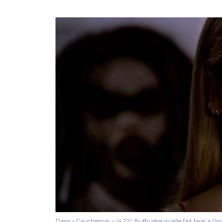
Dans « Cauchemar » (4.22), Buffy rêve qu’elle fait face à l’In