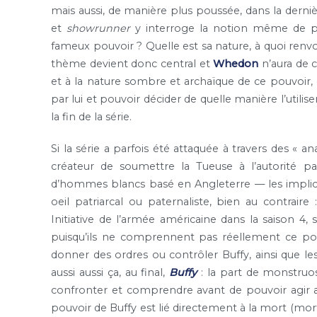
mais aussi, de manière plus poussée, dans la derniè
et
showrunner
y interroge la notion même de pou
fameux pouvoir ? Quelle est sa nature, à quoi renvoie
thème devient donc central et
Whedon
n’aura de 
et à la nature sombre et archaïque de ce pouvoir,
par lui et pouvoir décider de quelle manière l’utilis
la fin de la série.
Si la série a parfois été attaquée à travers des « a
créateur de soumettre la Tueuse à l’autorité p
d’hommes blancs basé en Angleterre — les implica
oeil patriarcal ou paternaliste, bien au contrair
Initiative de l’armée américaine dans la saison 
puisqu’ils ne comprennent pas réellement ce pouv
donner des ordres ou contrôler Buffy, ainsi que l
aussi aussi ça, au final,
Buffy
: la part de monstruo
confronter et comprendre avant de pouvoir agir
pouvoir de Buffy est lié directement à la mort (mort