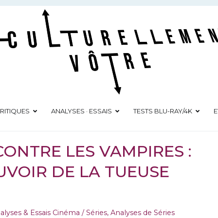
Culturellement Vôtre
Webzine Culturel
RITIQUES
ANALYSES · ESSAIS
TESTS BLU-RAY/4K
E
CONTRE LES VAMPIRES :
UVOIR DE LA TUEUSE
alyses & Essais Cinéma / Séries
,
Analyses de Séries