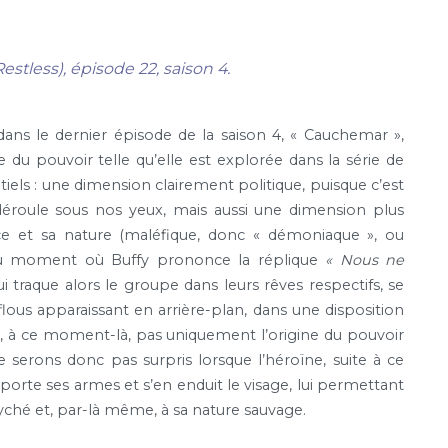
stless), épisode 22, saison 4.
dans le dernier épisode de la saison 4, « Cauchemar »,
 du pouvoir telle qu’elle est explorée dans la série de
els : une dimension clairement politique, puisque c’est
 déroule sous nos yeux, mais aussi une dimension plus
nce et sa nature (maléfique, donc « démoniaque », ou
 au moment où Buffy prononce la réplique
« Nous ne
i traque alors le groupe dans leurs rêves respectifs, se
flous apparaissant en arrière-plan, dans une disposition
te, à ce moment-là, pas uniquement l’origine du pouvoir
 serons donc pas surpris lorsque l’héroïne, suite à ce
sporte ses armes et s’en enduit le visage, lui permettant
yché et, par-là même, à sa nature sauvage.