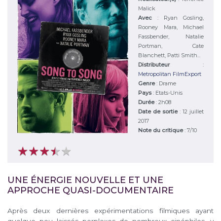
Malick
Avec
:
Ryan Gosling,
Rooney Mara, Michael
Fassbender, Natalie
Portman, Cate
Blanchett, Patti Smith...
Distributeur
:
Metropolitan FilmExport
Genre
:
Drame
Pays
:
Etats-Unis
Durée
:
2h08
Date de sortie
: 12 juillet
2017
Note du critique
:
7
/
10
★
★
★
★
★
★
★
★
★
★
UNE ÉNERGIE NOUVELLE ET UNE
APPROCHE QUASI-DOCUMENTAIRE
Après deux dernières expérimentations filmiques ayant
quelque peu laissés perplexes de nombreux cinéphiles, y