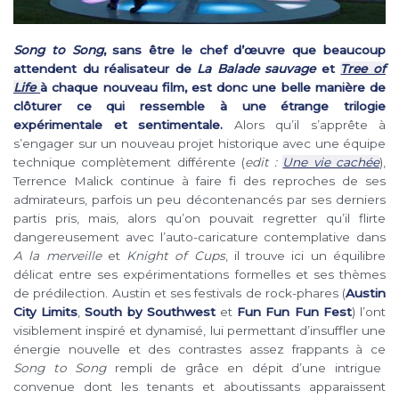
Song to Song
, sans être le chef d’œuvre que beaucoup
attendent du réalisateur de
La Balade sauvage
et
Tree of
Life
à chaque nouveau film, est donc une belle manière de
clôturer ce qui ressemble à une étrange trilogie
expérimentale et sentimentale.
Alors qu’il s’apprête à
s’engager sur un nouveau projet historique avec une équipe
technique complètement différente (
edit :
Une vie cachée
),
Terrence Malick continue à faire fi des reproches de ses
admirateurs, parfois un peu décontenancés par ses derniers
partis pris, mais, alors qu’on pouvait regretter qu’il flirte
dangereusement avec l’auto-caricature contemplative dans
A la merveille
et
Knight of Cups
, il trouve ici un équilibre
délicat entre ses expérimentations formelles et ses thèmes
de prédilection. Austin et ses festivals de rock-phares (
Austin
City Limits
,
South by Southwest
et
Fun Fun Fun Fest
) l’ont
visiblement inspiré et dynamisé, lui permettant d’insuffler une
énergie nouvelle et des contrastes assez frappants à ce
Song to Song
rempli de grâce en dépit d’une intrigue
convenue dont les tenants et aboutissants apparaissent