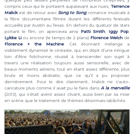
compris ceux qui le portaient auparavant aux nues,
Terrence
Malick
est de retour avec
Song to Song
, romance musicale à
la fibre documentaire filmée durant les différents festivals
accueillis par Austin au Texas. En dehors du quatuor de stars
portant le film, on apercevra ainsi
Patti Smith
,
Iggy Pop
,
Lykke Li
ou encore (le temps de 2 plans)
Florence Welch
de
Florence + the Machine
. Cet étonnant mélange a
visiblement dynamisé le cinéaste, qui, en dépit d’une intrigue
loin d’être folichonne, réussit à transcender son sujet à
travers une réalisation toujours aussi sensorielle, avec de
beaux moments aériens, tout en étant assez différente, plus
brute et moins abstraite, que ce qu’il a pu proposer
dernièrement. Pour le dire clairement, Malick ne s’auto-
caricature plus comme il avait pu le faire dans
A la merveille
(2013), qui s’était avéré assez clivant, aussi bien par sa mise
en scène que le traitement de thèmes désormais rabâchés.