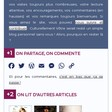
vos visites toujours plus nombreuses, votre lecture
attentive, vos encouragements, vos commentaires (en
hausses) et vos remarques toujours bienvenues. Si
vous aimez le site, vous pouvez
nous suivre et
contribuer
: Culturellement Vôtre serait resté un simple
blog personnel sans vous ! Alors, pourquoi en rester là
?
+1
ON PARTAGE, ON COMMENTE
Facebook
Twitter
WordPress
Email
Messenger
WhatsApp
Copy
Link
Et pour les commentaires,
c'est en bas que ça se
passe !
+2
ON LIT D'AUTRES ARTICLES