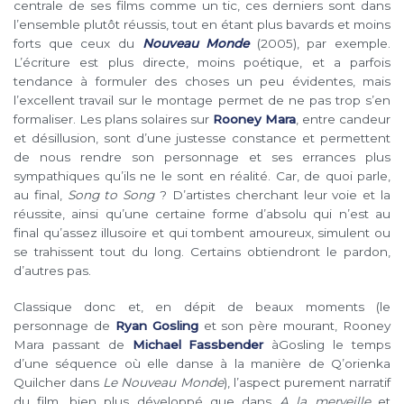
centrale de ses films comme un tic, ces derniers sont dans
l’ensemble plutôt réussis, tout en étant plus bavards et moins
forts que ceux du
Nouveau Monde
(2005), par exemple.
L’écriture est plus directe, moins poétique, et a parfois
tendance à formuler des choses un peu évidentes, mais
l’excellent travail sur le montage permet de ne pas trop s’en
formaliser. Les plans solaires sur
Rooney Mara
, entre candeur
et désillusion, sont d’une justesse constance et permettent
de nous rendre son personnage et ses errances plus
sympathiques qu’ils ne le sont en réalité. Car, de quoi parle,
au final,
Song to Song
? D’artistes cherchant leur voie et la
réussite, ainsi qu’une certaine forme d’absolu qui n’est au
final qu’assez illusoire et qui tombent amoureux, simulent ou
se trahissent tout du long. Certains obtiendront le pardon,
d’autres pas.
Classique donc et, en dépit de beaux moments (le
personnage de
Ryan Gosling
et son père mourant, Rooney
Mara passant de
Michael Fassbender
àGosling le temps
d’une séquence où elle danse à la manière de Q’orienka
Quilcher dans
Le Nouveau Monde
), l’aspect purement narratif
du film, bien plus développé que dans
A la merveille
et