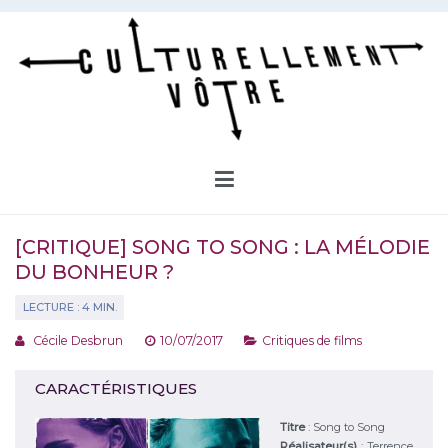
Aller
au
contenu
Culturellement Vôtre
Webzine Culturel
[CRITIQUE] SONG TO SONG : LA MÉLODIE
DU BONHEUR ?
Cécile Desbrun
10/07/2017
Critiques de films
CARACTÉRISTIQUES
Titre
:
Song to Song
Réalisateur(s)
:
Terrence