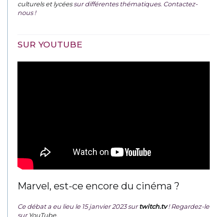
culturels et lycées
sur différentes thématiques. Contactez-
nous !
SUR YOUTUBE
Marvel, est-ce encore du cinéma ?
Ce débat a eu lieu le 15 janvier 2023 sur
twitch.tv
! Regardez-le
sur
YouTube
.