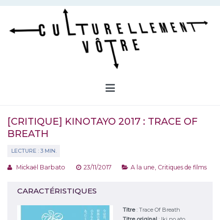
Aller
au
contenu
Culturellement Vôtre
Webzine Culturel
[CRITIQUE] KINOTAYO 2017 : TRACE OF
BREATH
Mickaël Barbato
23/11/2017
A la une
,
Critiques de films
CARACTÉRISTIQUES
Titre
:
Trace Of Breath
Titre original
:
Iki no ato