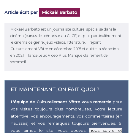
Article écrit par
Mickaël Barbato
Mickaël Barbato est un journaliste culturel spécialisé dans le
cinéma (cursus de scénariste au CLCF) et plus particulièrement
le cinéma de genre, jeux vidéos, littérature. Il rejoint
Culturellement Vôtre en décembre 2015 et quitte la rédaction
en 2021. Il lance Jeux Vidéo Plus. Manque clairement de
sommeil.
ET MAINTENANT, ON FAIT QUOI ?
L'équipe de Culturellement Vôtre vous remercie
pour
vos visites toujours plus nombreuses, votre lecture
attentive, vos encouragements, vos commentaires (en
hausses) et vos remarques toujours bienvenues. Si
vous aimez le site, vous pouvez
nous suivre et