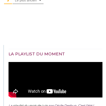
Le plus ancien
LA PLAYLIST DU MOMENT
La
playlist du mois de juin
par Cécile Desbun. C’est l’été !