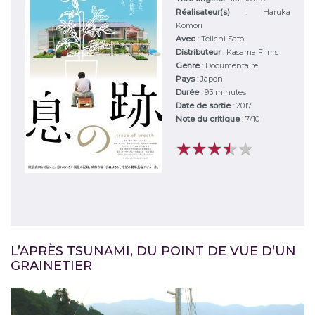
Réalisateur(s)
:
Haruka
Komori
Avec
:
Teiichi Sato
Distributeur
:
Kasama Films
Genre
:
Documentaire
Pays
:
Japon
Durée
:
93 minutes
Date de sortie
: 2017
Note du critique
:
7
/
10
★
★
★
★
★
★
★
★
★
★
L’APRÈS TSUNAMI, DU POINT DE VUE D’UN
GRAINETIER