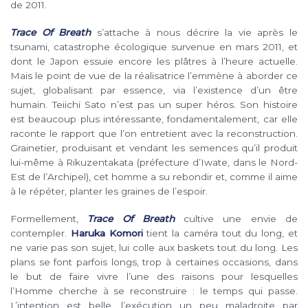
de 2011.
Trace Of Breath
s’attache à nous décrire la vie après le
tsunami, catastrophe écologique survenue en mars 2011, et
dont le Japon essuie encore les plâtres à l’heure actuelle.
Mais le point de vue de la réalisatrice l’emmène à aborder ce
sujet, globalisant par essence, via l’existence d’un être
humain. Teiichi Sato n’est pas un super héros. Son histoire
est beaucoup plus intéressante, fondamentalement, car elle
raconte le rapport que l’on entretient avec la reconstruction.
Grainetier, produisant et vendant les semences qu’il produit
lui-même à Rikuzentakata (préfecture d’Iwate, dans le Nord-
Est de l’Archipel), cet homme a su rebondir et, comme il aime
à le répéter, planter les graines de l’espoir.
Formellement,
Trace Of Breath
cultive une envie de
contempler.
Haruka Komori
tient la caméra tout du long, et
ne varie pas son sujet, lui colle aux baskets tout du long. Les
plans se font parfois longs, trop à certaines occasions, dans
le but de faire vivre l’une des raisons pour lesquelles
l’Homme cherche à se reconstruire : le temps qui passe.
L’intention est belle, l’exécution un peu maladroite par