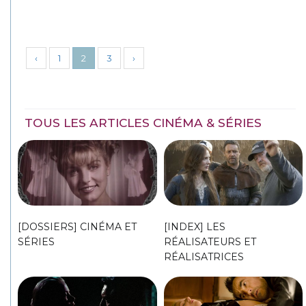
‹
1
2
3
›
TOUS LES ARTICLES CINÉMA & SÉRIES
[DOSSIERS] CINÉMA ET
[INDEX] LES
SÉRIES
RÉALISATEURS ET
RÉALISATRICES