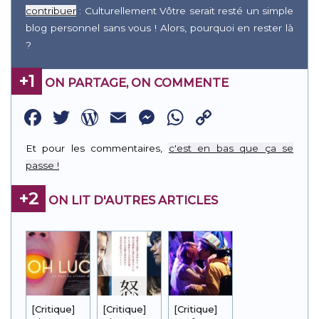
contribuer
: Culturellement Vôtre serait resté un simple
blog personnel sans vous ! Alors, pourquoi en rester là
?
+1
ON PARTAGE, ON COMMENTE
Facebook
Twitter
WordPress
Email
Messenger
WhatsApp
Copy
Link
Et pour les commentaires,
c'est en bas que ça se
passe !
+2
ON LIT D'AUTRES ARTICLES
[Critique]
[Critique]
[Critique]