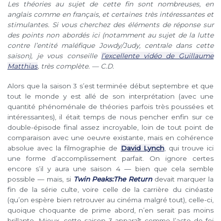
Les théories au sujet de cette fin sont nombreuses, en
anglais comme en français, et certaines très intéressantes et
stimulantes. Si vous cherchez des éléments de réponse sur
des points non abordés ici (notamment au sujet de la lutte
contre l’entité maléfique Jowdy/Judy, centrale dans cette
saison), je vous conseille
l’excellente vidéo de Guillaume
Matthias
, très complète. — C.D.
Alors que la saison 3 s’est terminée début septembre et que
tout le monde y est allé de son interprétation (avec une
quantité phénoménale de théories parfois très poussées et
intéressantes), il était temps de nous pencher enfin sur ce
double-épisode final assez incroyable, loin de tout point de
comparaison avec une oeuvre existante, mais en cohérence
absolue avec la filmographie de
David Lynch
, qui trouve ici
une forme d’accomplissement parfait. On ignore certes
encore s’il y aura une saison 4 — bien que cela semble
possible — mais, si
Twin Peaks:The Return
devait marquer la
fin de la série culte, voire celle de la carrière du cinéaste
(qu’on espère bien retrouver au cinéma malgré tout), celle-ci,
quoique choquante de prime abord, n’en serait pas moins
brillante. Mieux, cette saison 3 apparaît comme l’acte de foi