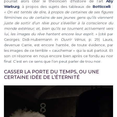
pourrait alors citer le théoricien d’histoire de l’art
Aby
Warburg
, à propos des sujets des tableaux de
Botticcelli
:
« On est tentés de dire, à propos de certaines de ses figures
féminines ou de certains de ses jeunes gens qu’ils viennent
juste de sortir d’un rêve pour s’éveiller à la conscience du
monde extérieur; et, bien qu’ils se tournent activement vers
lui, les images du rêve hantent encore leur esprit. »
(cité par
Georges Didi-Hubermann in
Ouvrir Vénus
, p. 29) Laura,
devenue Carrie, est encore hantée, de toute évidence, par
les images de ce terrible « cauchemar » qui la suit partout. Et
son cri résonne en nous encore bien après ce fondu au noir
final. C’est en ce sens que l’on peut parler de trou noir.
CASSER LA PORTE DU TEMPS, OU UNE
CERTAINE IDÉE DE L’ÉTERNITÉ