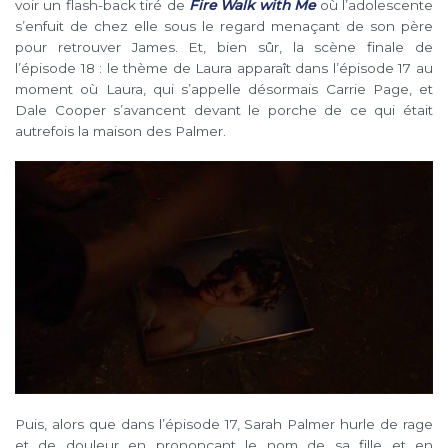
voir un flash-back tiré de
Fire Walk with
Me
où l’adolescente
s’enfuit de chez elle sous le regard menaçant de son père
pour retrouver James. Et, bien sûr, la scène finale de
l’épisode 18 : le thème de Laura apparaît dans l’épisode 17 au
moment où Laura, qui s’appelle désormais Carrie Page, et
Dale Cooper s’avancent devant le porche de ce qui était
autrefois la maison des Palmer.
Puis, alors que dans l’épisode 17, Sarah Palmer hurle de rage
et de douleur en prononçant le nom de sa fille et en