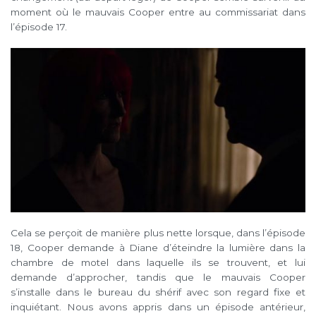
moment où le mauvais Cooper entre au commissariat dans
l’épisode 17.
Cela se perçoit de manière plus nette lorsque, dans l’épisode
18, Cooper demande à Diane d’éteindre la lumière dans la
chambre de motel dans laquelle ils se trouvent, et lui
demande d’approcher, tandis que le mauvais Cooper
s’installe dans le bureau du shérif avec son regard fixe et
inquiétant. Nous avons appris dans un épisode antérieur,