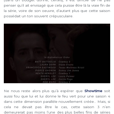
(dans un budget donné, certes), il est difficile de ne pas
penser qu’il ait envisagé que cela puisse être là la vraie fin de
la série, voire de son oeuvre, d’autant plus que cette saison
possédait un ton souvent crépusculaire.
Ne nous reste alors plus qu’à espérer que
Showtime
soit
aussi fou que lui et lui donne le feu vert pour une saison 4
dans cette dimension parallèle nouvellement créée… Mais, si
cela ne devait pas être le cas, cette saison 3 n’en
demeurerait pas moins l’une des plus belles fins de séries