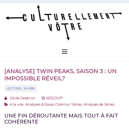
Aller
au
contenu
Culturellement Vôtre
Webzine Culturel
[ANALYSE] TWIN PEAKS, SAISON 3 : UN
IMPOSSIBLE RÉVEIL?
Cécile Desbrun
16/12/2017
A la une
,
Analyses & Essais Cinéma / Séries
,
Analyses de Séries
UNE FIN DÉROUTANTE MAIS TOUT À FAIT
COHÉRENTE