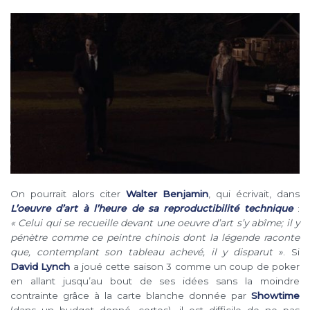
On pourrait alors citer
Walter Benjamin
, qui écrivait, dans
L’oeuvre d’art à l’heure de sa reproductibilité technique
:
« Celui qui se recueille devant une oeuvre d’art s’y abîme; il y
pénètre comme ce peintre chinois dont la légende raconte
que, contemplant son tableau achevé, il y disparut »
. Si
David Lynch
a joué cette saison 3 comme un coup de poker
en allant jusqu’au bout de ses idées sans la moindre
contrainte grâce à la carte blanche donnée par
Showtime