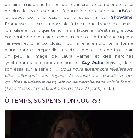
de faire la nique au temps, de le vaincre, de combler ce fossé
de plus de 25 ans séparant l’annulation de la série par
ABC
et
le début de la diffusion de la saison 3 sur
Showtime
.
Promesse illusoire, impossible à tenir, que Lynch n’a jamais
formulée en tant que telle, mais à laquelle il s’est malgré tout
confronté de plein pied, avec un constat fort mélancolique à
l’arrivée, et une conclusion qui, si elle emprunte la forme
d’une boucle temporelle, a surtout des allures de trou noir,
un peu à l’image de Laura Palmer et des héroïnes
lynchéennes, à propos desquelles
Guy Astic
écrivait, dans
son essai sur la série :
« … trous noirs autant que révélateurs,
elles allument des foyers de sensations pareils à des
gouffres au-dessus desquels on se penche sans voir le fond »
(
Twin Peaks : Les laboratoires de David Lynch
, p. 115).
Ô TEMPS, SUSPENS TON COURS !