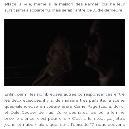
effacé la ville, même si la maison des Palmer (qui ne leur
aurait jamais appartenu, mais serait l’antre de Judy) demeure.
Enfin, parmi les nombreuses autres correspondances entre
les deux épisodes, il y a, de manière très parlante, la scène
quasi-silencieuse en voiture entre Carrie Page (Laura, donc)
et Dale Cooper de nuit. L’une des rares fois où la femme
brise le silence, c’est pour dire « C’est si loin tout ça, j’étais
jeune et naïve » alors que, dans l’épisode 17, nous pouvons