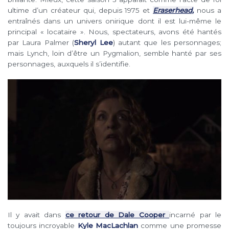
ultime d’un créateur qui, depuis 1975 et
Eraserhead,
nous a
entraînés dans un univers onirique dont il est lui-même le
principal « locataire ». Nous, spectateurs, avons été hantés
par Laura Palmer (
Sheryl Lee
) autant que les personnages;
mais Lynch, loin d’être un Pygmalion, semble hanté par ses
personnages, auxquels il s’identifie.
Il y avait dans
ce retour de Dale Cooper
incarné par le
toujours incroyable
Kyle MacLachlan
comme une promesse