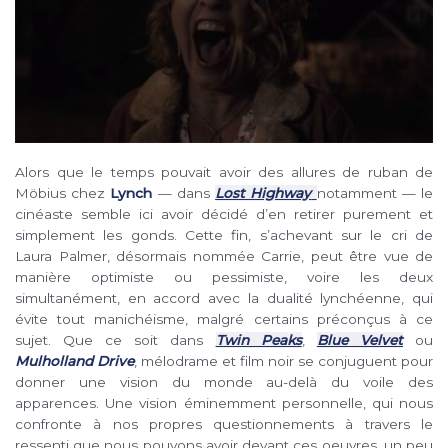
Alors que le temps pouvait avoir des allures de ruban de
Möbius chez
Lynch
— dans
Lost Highway
notamment — le
cinéaste semble ici avoir décidé d’en retirer purement et
simplement les gonds. Cette fin, s’achevant sur le cri de
Laura Palmer, désormais nommée Carrie, peut être vue de
manière optimiste ou pessimiste, voire les deux
simultanément, en accord avec la dualité lynchéenne, qui
évite tout manichéisme, malgré certains préconçus à ce
sujet. Que ce soit dans
Twin Peaks
,
Blue Velvet
ou
Mulholland Drive
, mélodrame et film noir se conjuguent pour
donner une vision du monde au-delà du voile des
apparences. Une vision éminemment personnelle, qui nous
confronte à nos propres questionnements à travers le
ressenti que nous pouvons avoir devant ces oeuvres, un peu