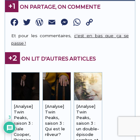
+1
ON PARTAGE, ON COMMENTE
Facebook
Twitter
WordPress
Email
Messenger
WhatsApp
Copy
Link
Et pour les commentaires,
c'est en bas que ça se
passe !
+2
ON LIT D'AUTRES ARTICLES
[Analyse]
[Analyse]
[Analyse]
Twin
Twin
Twin
Peaks,
Peaks,
Peaks,
3
saison 3 :
saison 3 :
saison 3 :
Dale
Qui est le
un double-
Cooper,
rêveur?
épisode
l’histoire
sombre et