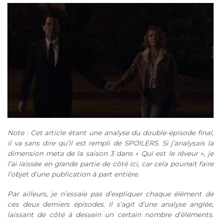
Note : Cet article étant une analyse du double-épisode final,
il va sans dire qu’il est rempli de SPOILERS. Si j’analysais la
dimension meta de la saison 3 dans « Qui est le rêveur », je
l’ai laissée en grande partie de côté ici, car cela pourrait faire
l’objet d’une publication à part entière.
Par ailleurs, je n’essaie pas d’expliquer chaque élément de
ces deux derniers épisodes. Il s’agit d’une analyse anglée,
laissant de côté à dessein un certain nombre d’éléments.