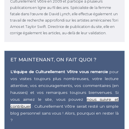
Culturellement Vôtre en 2009 et participe à plusieurs
publications en ligne au fil des ans. Spécialiste de la femme
fatale dans l'œuvre de David Lynch, elle effectue également un
travail de recherche approfondi sur les artistes américaines Tori
Amos et Taylor Swift. Directrice de publication du site, elle en
corrige également les articles, au-delà de leur validation.
ET MAINTENANT, ON FAIT QUOI ?
L'équipe de Culturellement Vôtre vous remercie
pour
vos visites toujours plus nombreuses, votre lecture
attentive, vos encouragements, vos commentaires (en
hausses) et vos remarques toujours bienvenues. Si
vous aimez le site, vous pouvez
nous suivre et
contribuer
: Culturellement Vôtre serait resté un simple
blog personnel sans vous ! Alors, pourquoi en rester là
?