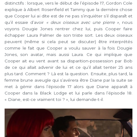
distinctifs : lorsque, vers le début de l’épisode 17, Gordon Cole
explique à Albert Rosenfield et Tammy que la dernière chose
que Cooper lui ai dite est de ne pas s’inquiéter s’il disparaît et
qu’il essaie d’avoir
« deux oiseaux avec une pierre »
, nous
voyons Dougie Jones rentrer chez lui, puis Cooper faire
échapper Laura Palmer de son triste sort. Les deux oiseaux
peuvent (même si cela peut se discuter) être interprétés
comme le fait que Cooper a voulu sauver à la fois Dougie
Jones, son avatar, mais aussi Laura. Ce qui implique que
Cooper ait eu vent avant sa disparition-possession par Bob
de ce qui allait advenir de lui et ce qu’il allait tenter 25 ans
plus tard. Comment ? Là est la question. Ensuite, plus tard, la
femme brune aveugle qui s’avérera être Diane par la suite se
met à gémir dans l’épisode 17 alors que Diane apparaît à
Cooper dans la Black Lodge et lui parle dans l’épisode 18.
« Diane, est-ce vraiment toi ? », lui demande-t-il.