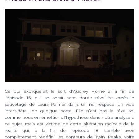
Ce qui expliquerait le sort d’Audrey Horne à la fin de
l’épisode 16, qui se serait sans doute réveillée
après
le
sauvetage de Laura Palmer dans un non-espace, un vide
intersidéral, en quelque sorte. Elle n’est pas la rêveuse,
comme nous en émettions l’hypothèse dans notre analyse à
ce sujet, mais est victime de cette altération radicale de la
réalité qui, à la fin de l’épisode 18, semble avoir
complètement redéfini les contours de Twin Peaks, voire