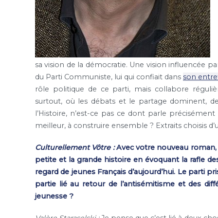
sa vision de la démocratie. Une vision influencée pa
du Parti Communiste, lui qui confiait dans
son entre
rôle politique de ce parti, mais collabore régul
surtout, où les débats et le partage dominent, d
l’Histoire, n’est-ce pas ce dont parle précisémen
meilleur, à construire ensemble ? Extraits choisis 
Culturellement Vôtre :
Avec votre nouveau roman,
petite et la grande histoire en évoquant la rafle de
regard de jeunes Français d’aujourd’hui. Le parti p
partie lié au retour de l’antisémitisme et des dif
jeunesse ?
Valère Staraselski :
Je pense que c’est lié à deux cho