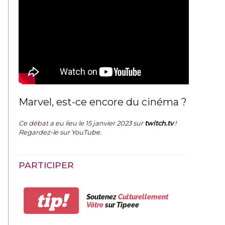
Marvel, est-ce encore du cinéma ?
Ce débat a eu lieu le 15 janvier 2023 sur
twitch.tv
!
Regardez-le sur
YouTube
.
PARTICIPER
tip!
Soutenez
Culturellement
Vôtre
sur Tipeee