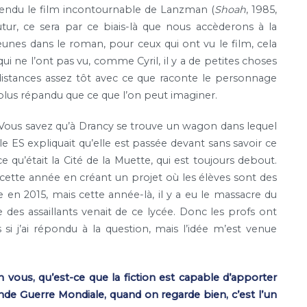
entendu le film incontournable de Lanzman (
Shoah
, 1985,
utur, ce sera par ce biais-là que nous accèderons à la
eunes dans le roman, pour ceux qui ont vu le film, cela
ui ne l’ont pas vu, comme Cyril, il y a de petites choses
 distances assez tôt avec ce que raconte le personnage
n plus répandu que ce que l’on peut imaginer.
. Vous savez qu’à Drancy se trouve un wagon dans lequel
 ES expliquait qu’elle est passée devant sans savoir ce
e qu’était la Cité de la Muette, qui est toujours debout.
n cette année en créant un projet où les élèves sont des
e en 2015, mais cette année-là, il y a eu le massacre du
ie des assaillants venait de ce lycée. Donc les profs ont
si j’ai répondu à la question, mais l’idée m’est venue
 vous, qu’est-ce que la fiction est capable d’apporter
nde Guerre Mondiale, quand on regarde bien, c’est l’un