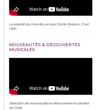
La
playlist du mois de juin
par Cécile Desbun. C’est
l’été !
NOUVEAUTÉS & DÉCOUVERTES
MUSICALES
Sélection de
nouveautés et découvertes musicales
du mois
.