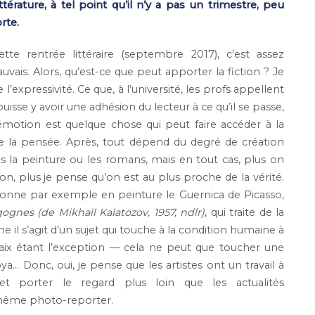
ttérature, à tel point qu’il n’y a pas un trimestre, peu
rte.
cette rentrée littéraire (septembre 2017), c’est assez
auvais. Alors, qu’est-ce que peut apporter la fiction ? Je
l’expressivité. Ce que, à l’université, les profs appellent
l puisse y avoir une adhésion du lecteur à ce qu’il se passe,
l’émotion est quelque chose qui peut faire accéder à la
 de la pensée. Après, tout dépend du degré de création
ns la peinture ou les romans, mais en tout cas, plus on
on, plus je pense qu’on est au plus proche de la vérité.
 donne par exemple en peinture le Guernica de Picasso,
ognes (de Mikhaïl Kalatozov, 1957, ndlr)
, qui traite de la
e il s’agit d’un sujet qui touche à la condition humaine à
paix étant l’exception — cela ne peut que toucher une
Goya… Donc, oui, je pense que les artistes ont un travail à
et porter le regard plus loin que les actualités
 même photo-reporter.