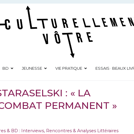
Culturellement Vôtre
Webzine Culturel
BD
JEUNESSE
VIE PRATIQUE
ESSAIS · BEAUX LIV
TARASELSKI : « LA
 COMBAT PERMANENT »
res & BD : Interviews
,
Rencontres & Analyses Littéraires