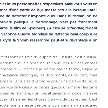
ion et leurs personnalités respectives. Mais vous vous en
orance d’une partie de la jeunesse actuelle lorsque Katell
 homme de raconter n’importe quoi. Dans le roman, on ne
 manière puisque le personnage n’est pas forcément
tie, le film de Spielberg,
La liste de Schindler
, revient
 la Seconde Guerre Mondiale se rattache beaucoup à ce
 Cyril, la Shoah ressemble peut-être davantage à un
rects sont en train de disparaître. Ensuite, c’est aussi là-
étendent que la Shoah ne s’appuie pas sur des choses
de mémoire — même si je n’aime pas ce terme, auquel je
naissance historique, les documents, d’une part, mais
trangers. La guerre d’Espagne pour une part — d’ailleurs,
uernica
de Picasso. Je pense que pour amener les gens
 choses de manière, non pas attrayante, mais de manière
n d’amener les choses vis-à-vis de ces jeunes. C’est
ocauste que la masse des gens, du moins en France, a eu