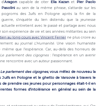
d’
Aragon
capable de citer
Elia Kazan
et
Pier Paolo
Pasolini
au sein de la même phrase, s’attarde sur les
pogroms des Juifs en Pologne après la fin de la
guerre, s’inquiète du lien distendu que la jeunesse
actuelle entretient avec le passé et partage avec nous
r son expérience de vie et ses années militantes au sein
tien au long cours avec Vincent Ferrier
ne plus croire au
ièrement au journal
L’Humanité
. Une vision humaniste
e même que l’espérance. Car, au-delà des horreurs de
t
Le parlement des cigognes
: l’espérance en un avenir
d’une rencontre avec un auteur passionnant.
Le parlement des cigognes
, vous mêlez de nouveau la
s Juifs en Pologne et le ghetto de Varsovie à travers le
ris de prendre ces jeunes pour personnages était-t-il en
férentes formes d’intolérance en général au sein de la
ses, et notamment au retour de l’antisémitisme, oui. On