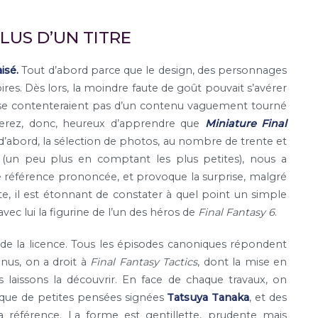
LUS D’UN TITRE
isé.
Tout d’abord parce que le design, des personnages
es. Dès lors, la moindre faute de goût pouvait s’avérer
e se contenteraient pas d’un contenu vaguement tourné
 serez, donc, heureux d’apprendre que
Miniature Final
d’abord, la sélection de photos, au nombre de trente et
 (un peu plus en comptant les plus petites), nous a
de référence prononcée, et provoque la surprise, malgré
ite, il est étonnant de constater à quel point un simple
ec lui la figurine de l’un des héros de
Final Fantasy 6
.
de la licence. Tous les épisodes canoniques répondent
nus, on a droit à
Final Fantasy Tactics
, dont la mise en
 laissons la découvrir. En face de chaque travaux, on
i que de petites pensées signées
Tatsuya Tanaka
, et des
a référence. La forme est gentillette, prudente mais