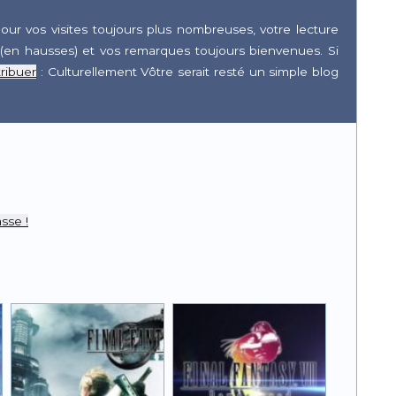
our vos visites toujours plus nombreuses, votre lecture
(en hausses) et vos remarques toujours bienvenues. Si
ribuer
: Culturellement Vôtre serait resté un simple blog
r
pp
sse !