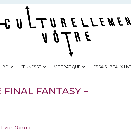
Culturellement Vôtre
Webzine Culturel
BD
JEUNESSE
VIE PRATIQUE
ESSAIS · BEAUX LIV
E FINAL FANTASY –
,
Livres Gaming