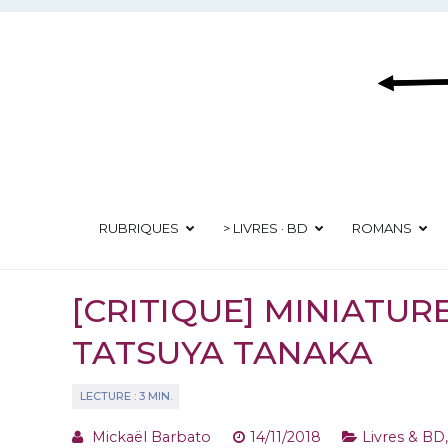
Aller
au
contenu
RUBRIQUES
> LIVRES · BD
ROMANS
[CRITIQUE] MINIATUR
TATSUYA TANAKA
Mickaël Barbato
14/11/2018
Livres & BD