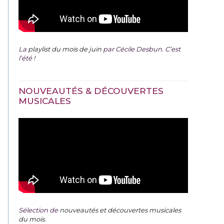
La
playlist du mois de juin
par Cécile Desbun. C’est
l’été !
NOUVEAUTÉS & DÉCOUVERTES
MUSICALES
Sélection de
nouveautés et découvertes musicales
du mois
.