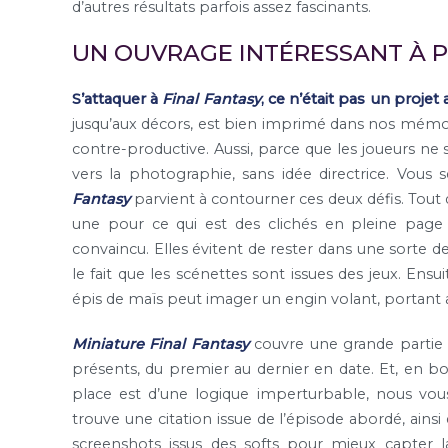
d’autres résultats parfois assez fascinants.
UN OUVRAGE INTÉRESSANT À P
S’attaquer à
Final Fantasy
, ce n’était pas un projet a
jusqu’aux décors, est bien imprimé dans nos mémoir
contre-productive. Aussi, parce que les joueurs n
vers la photographie, sans idée directrice. Vous
Fantasy
parvient à contourner ces deux défis. Tout 
une pour ce qui est des clichés en pleine page
convaincu. Elles évitent de rester dans une sorte 
le fait que les scénettes sont issues des jeux. Ensu
épis de maïs peut imager un engin volant, portant av
Miniature Final Fantasy
couvre une grande partie 
présents, du premier au dernier en date. Et, en bo
place est d’une logique imperturbable, nous vous
trouve une citation issue de l’épisode abordé, ains
screenshots issus des softs pour mieux capter l