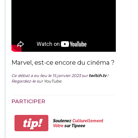
Marvel, est-ce encore du cinéma ?
Ce débat a eu lieu le 15 janvier 2023 sur
twitch.tv
!
Regardez-le sur
YouTube
.
PARTICIPER
tip!
Soutenez
Culturellement
Vôtre
sur Tipeee