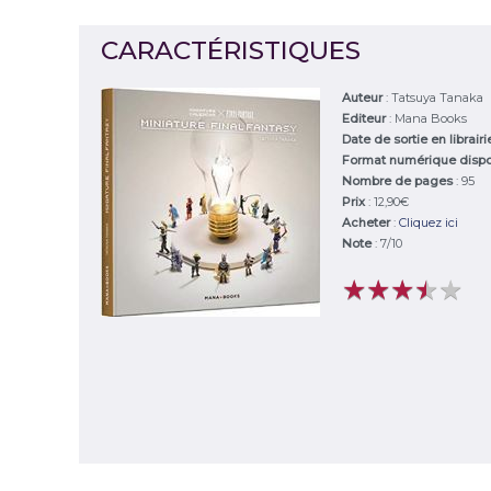
CARACTÉRISTIQUES
Auteur
:
Tatsuya Tanaka
Editeur
:
Mana Books
Date de sortie en librair
Format numérique disp
Nombre de pages
: 95
Prix
: 12,90€
Acheter
:
Cliquez ici
Note
:
7
/
10
★
★
★
★
★
★
★
★
★
★