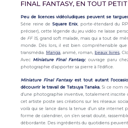
FINAL FANTASY, EN TOUT PETIT
Peu de licences vidéoludiques peuvent se targue
Série reine de
Square Enix
, porte-étendard du RP
préciser), cette légende du jeu vidéo ne laisse perso
de
FF 15
, grand soft malade, mais qui a tout de mêm
monde. Dès lors, il est bien compréhensible que 
transmédia.
Manga
, animé, roman,
beaux livres
, C
Avec
Miniature Final Fantasy
, ouvrage paru chez
photographie d’apporter sa pierre à l’édifice.
Miniature Final Fantasy
est tout autant l’occasi
découvrir le travail de Tatsuya Tanaka.
Si ce nom ne 
d’une photographie inventive, totalement inscrite 
cet artiste poste ses créations sur les réseaux soc
voilà qui se lance dans la tenue d’un site internet
forme de calendrier, on s’en serait douté, rassembl
débordante. Des ingrédients du quotidiens peuvent y 