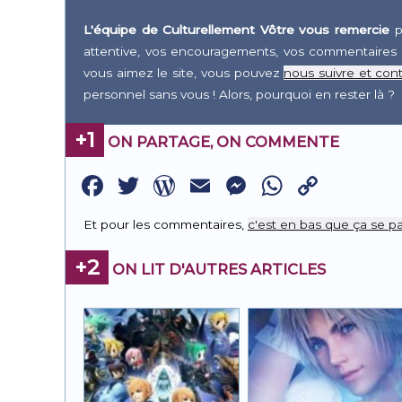
L'équipe de Culturellement Vôtre vous remercie
p
attentive, vos encouragements, vos commentaires 
vous aimez le site, vous pouvez
nous suivre et cont
personnel sans vous ! Alors, pourquoi en rester là ?
+1
ON PARTAGE, ON COMMENTE
Facebook
Twitter
WordPress
Email
Messenge
WhatsA
Copy
Link
Et pour les commentaires,
c'est en bas que ça se pa
+2
ON LIT D'AUTRES ARTICLES