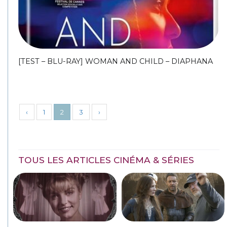
[TEST – BLU-RAY] WOMAN AND CHILD – DIAPHANA
‹
1
2
3
›
TOUS LES ARTICLES CINÉMA & SÉRIES