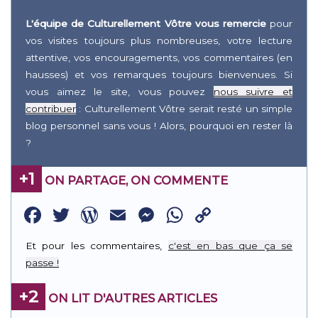
L'équipe de Culturellement Vôtre vous remercie
pour
vos visites toujours plus nombreuses, votre lecture
attentive, vos encouragements, vos commentaires (en
hausses) et vos remarques toujours bienvenues. Si
vous aimez le site, vous pouvez
nous suivre et
contribuer
: Culturellement Vôtre serait resté un simple
blog personnel sans vous ! Alors, pourquoi en rester là
?
+1
ON PARTAGE, ON COMMENTE
Facebook
Twitter
WordPress
Email
Messenger
WhatsApp
Copy
Link
Et pour les commentaires,
c'est en bas que ça se
passe !
+2
ON LIT D'AUTRES ARTICLES