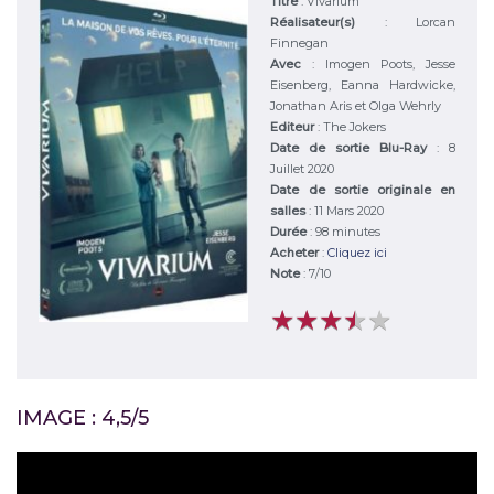
Titre
:
Vivarium
Réalisateur(s)
:
Lorcan
Finnegan
Avec
:
Imogen Poots, Jesse
Eisenberg, Eanna Hardwicke,
Jonathan Aris et Olga Wehrly
Editeur
:
The Jokers
Date de sortie Blu-Ray
: 8
Juillet 2020
Date de sortie originale en
salles
: 11 Mars 2020
Durée
:
98 minutes
Acheter
:
Cliquez ici
Note
:
7
/
10
★
★
★
★
★
★
★
★
★
★
IMAGE : 4,5/5