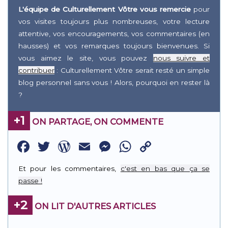
L'équipe de Culturellement Vôtre vous remercie
pour
vos visites toujours plus nombreuses, votre lecture
attentive, vos encouragements, vos commentaires (en
hausses) et vos remarques toujours bienvenues. Si
vous aimez le site, vous pouvez
nous suivre et
contribuer
: Culturellement Vôtre serait resté un simple
blog personnel sans vous ! Alors, pourquoi en rester là
?
+1
ON PARTAGE, ON COMMENTE
Facebook
Twitter
WordPress
Email
Messenger
WhatsApp
Copy
Link
Et pour les commentaires,
c'est en bas que ça se
passe !
+2
ON LIT D'AUTRES ARTICLES