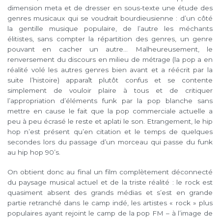
dimension meta et de dresser en sous-texte une étude des
genres musicaux qui se voudrait bourdieusienne : d’un côté
la gentille musique populaire, de l’autre les méchants
élitistes, sans compter la répartition des genres, un genre
pouvant en cacher un autre… Malheureusement, le
renversement du discours en milieu de métrage (la pop a en
réalité volé les autres genres bien avant et a réécrit par la
suite l’histoire) apparaît plutôt confus et se contente
simplement de vouloir plaire à tous et de critiquer
l’appropriation d’éléments funk par la pop blanche sans
mettre en cause le fait que la pop commerciale actuelle a
peu à peu écrasé le reste et aplati le son. Etrangement, le hip
hop n’est présent qu’en citation et le temps de quelques
secondes lors du passage d’un morceau qui passe du funk
au hip hop 90’s.
On obtient donc au final un film complètement déconnecté
du paysage musical actuel et de la triste réalité : le rock est
quasiment absent des grands médias et s’est en grande
partie retranché dans le camp indé, les artistes « rock » plus
populaires ayant rejoint le camp de la pop FM – à l’image de