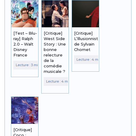
[Test – Blu-
[Critique]
[Critique]
ray] Ralph
West Side
L’Illusionniste
2.0 – Walt
Story : Une
de Sylvain
Disney
bonne
Chomet
France
relecture
de la
comédie
musicale ?
[Critique]
Coco :