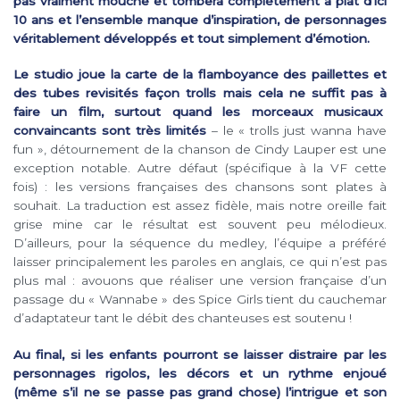
pas vraiment mouche et tombera complètement à plat d’ici
10 ans et l’ensemble manque d’inspiration, de personnages
véritablement développés et tout simplement d’émotion.
Le studio joue la carte de la flamboyance des paillettes et
des tubes revisités façon trolls mais cela ne suffit pas à
faire un film, surtout quand les morceaux musicaux
convaincants sont très limités
– le « trolls just wanna have
fun », détournement de la chanson de Cindy Lauper est une
exception notable. Autre défaut (spécifique à la VF cette
fois) : les versions françaises des chansons sont plates à
souhait. La traduction est assez fidèle, mais notre oreille fait
grise mine car le résultat est souvent peu mélodieux.
D’ailleurs, pour la séquence du medley, l’équipe a préféré
laisser principalement les paroles en anglais, ce qui n’est pas
plus mal : avouons que réaliser une version française d’un
passage du « Wannabe » des Spice Girls tient du cauchemar
d’adaptateur tant le débit des chanteuses est soutenu !
Au final, si les enfants pourront se laisser distraire par les
personnages rigolos, les décors et un rythme enjoué
(même s’il ne se passe pas grand chose) l’intrigue et son