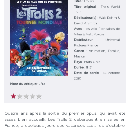
Titre
:
Trolls 2
Titre original
:
Trolls World
Tour
Réalisateur(s)
:
Walt Dohrn &
David P. Smith
Avec
:
les voix Francaises de
Vitaa & Matt Pokora
Distributeur
:
Universal
Pictures France
Genre
:
Animation, Famille,
Musical
Pays
:
Etats-Unis
Durée
:
1h31
Date de sortie
: 14 octobre
2020
Note du critique
:
2
/
10
★
★
★
★
★
★
★
★
★
★
Quatre ans après la sortie du premier opus, qui avait été
assez bien accueilli, Les Trolls 2 débarquent en salles en
France, à quelques jours des vacances scolaires d’octobre.