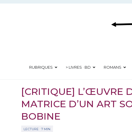
Aller
au
contenu
RUBRIQUES
> LIVRES · BD
ROMANS
[CRITIQUE] L’ŒUVRE
MATRICE D’UN ART S
BOBINE