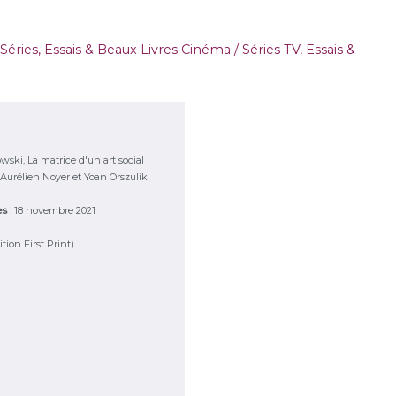
Séries
,
Essais & Beaux Livres Cinéma / Séries TV
,
Essais &
ki, La matrice d'un art social
 Aurélien Noyer et Yoan Orszulik
ies
: 18 novembre 2021
ition First Print)