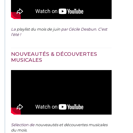
La
playlist du mois de juin
par Cécile Desbun. C’est
l’été !
NOUVEAUTÉS & DÉCOUVERTES
MUSICALES
Sélection de
nouveautés et découvertes musicales
du mois
.