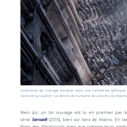
Cérémonie de mariage baroque dans une cathédrale gothique s
Ascending
(
Jupiter : Le destin de l’univers
) de Lana et Lilly Wacho
Bien sûr, un tel ouvrage est lu en premier par l
série
Sense8
(2015), bien sûr
fans
de
Matrix.
En tan
films des Wachowski, bien que j’admire leurs ambiti