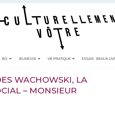
Culturellement Vôtre
Webzine Culturel
BD
JEUNESSE
VIE PRATIQUE
ESSAIS · BEAUX LIV
 DES WACHOWSKI, LA
OCIAL – MONSIEUR