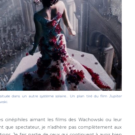
ituée dans un autre système solaire… Un plan tiré du film
Jupiter
wski.
es cinéphiles aimant les films des Wachowski ou leur
t que spectateur, je n’adhère pas complètement aux
ons. Je fais partie de ceux qui continuent à avoir bien