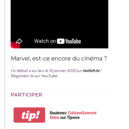
Marvel, est-ce encore du cinéma ?
Ce débat a eu lieu le 15 janvier 2023 sur
twitch.tv
!
Regardez-le sur
YouTube
.
PARTICIPER
tip!
Soutenez
Culturellement
Vôtre
sur Tipeee