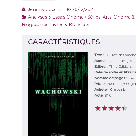
Jérémy Zucchi
20/12/2021
Analyses & Essais Cinéma / Séries
,
Arts, Cinéma & 
Biographies
,
Livres & BD
,
Slider
CARACTÉRISTIQUES
Titre
:
L'Œuvre des Wachows
Auteur
:
Julien Pavageau,
Editeur
:
Third Editions
Date de sortie en librair
Nombre de pages
: 224
Prix
: 24,90 € – 29,90 € (éd
Acheter
:
Cliquez ici
Note
:
9
/
10
★
★
★
★
★
★
★
★
★
★