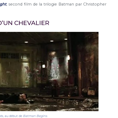
ght
, second film de la trilogie Batman par Christopher
 D’UN CHEVALIER
nés, au début de
Batman Begins
.