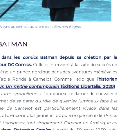
e Wayne au combat au sabre, dans
Batman Begins
.
 BATMAN
e dans les
comics
Batman depuis sa création par le
pour DC Comics.
Celle-ci intervient à la suite du succès de
cène un prince nordique dans des aventures médiévales
 Table Ronde à Camelot. Comme l’explique
l’historien
hur, Un mythe contemporain
(Éditions Libertalia, 2020)
:
ne lutte symbolique. »
Pourquoi se réclamer de chevalerie
met de se parer du rôle de guerrier lumineux face à la
e de Camelot est particulièrement vivace dans les
ublic encore plus jeune et populaire que celui de
Prince
t transposer tout simplement Camelot en Amérique au
 dans
Detective Comics
à partir du 30 mars 1939, suivi