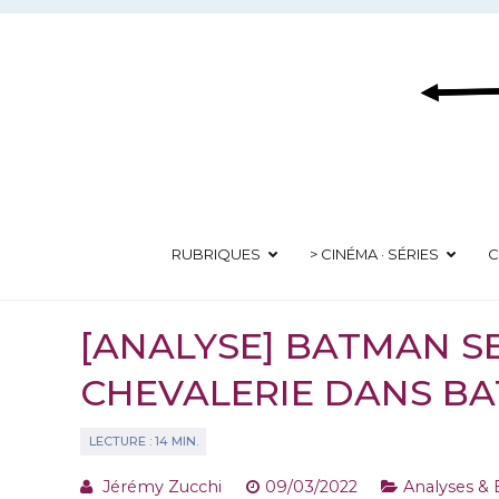
Aller
au
contenu
RUBRIQUES
> CINÉMA · SÉRIES
C
[ANALYSE] BATMAN SEL
CHEVALERIE DANS B
Jérémy Zucchi
09/03/2022
Analyses & 