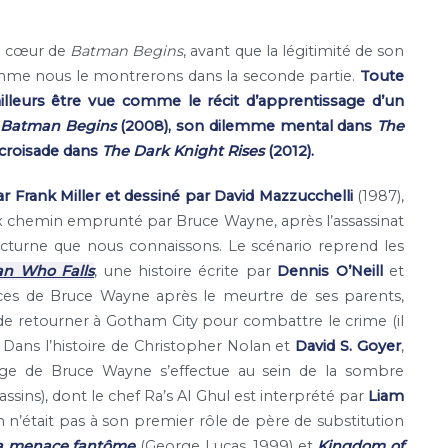
au cœur de
Batman Begins
, avant que la légitimité de son
me nous le montrerons dans la seconde partie.
Toute
illeurs être vue comme le récit d’apprentissage d’un
Batman Begins
(2008), son dilemme mental dans
The
 croisade dans
The Dark Knight Rises
(2012).
ar Frank Miller et dessiné par David Mazzucchelli
(1987),
x chemin emprunté par Bruce Wayne, après l’assassinat
nocturne que nous connaissons. Le scénario reprend les
n Who Falls
, une histoire écrite par
Dennis O’Neill
et
races de Bruce Wayne après le meurtre de ses parents,
de retourner à Gotham City pour combattre le crime (il
 Dans l’histoire de Christopher Nolan et
David S. Goyer
,
age de Bruce Wayne s’effectue au sein de la sombre
ssins), dont le chef Ra’s Al Ghul est interprété par
Liam
en n’était pas à son premier rôle de père de substitution
 La menace fantôme
(George Lucas, 1999) et
Kingdom of