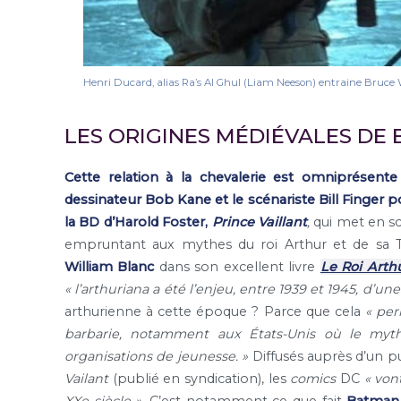
Henri Ducard, alias Ra’s Al Ghul (Liam Neeson) entraine Bruc
LES ORIGINES MÉDIÉVALES DE
Cette relation à la chevalerie est omniprésent
dessinateur Bob Kane et le scénariste Bill Finger 
la BD d’Harold Foster,
Prince Vaillant
,
qui met en s
empruntant aux mythes du roi Arthur et de sa
William Blanc
dans son excellent livre
Le Roi Art
« l’arthuriana a été l’enjeu, entre 1939 et 1945, d’u
arthurienne à cette époque ? Parce que cela
« per
barbarie, notamment aux États-Unis où le myth
organisations de jeunesse. »
Diffusés auprès d’un p
Vailant
(publié en syndication), les
comics
DC
« von
XXe siècle ».
C’est notamment ce que fait
Batman