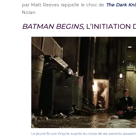
par Matt Reeves rappelle le choc de
The Dark Kni
Nolan.
BATMAN BEGINS,
L’INITIATION
Le jeune Bruce Wayne auprès du corps de ses parents assassi