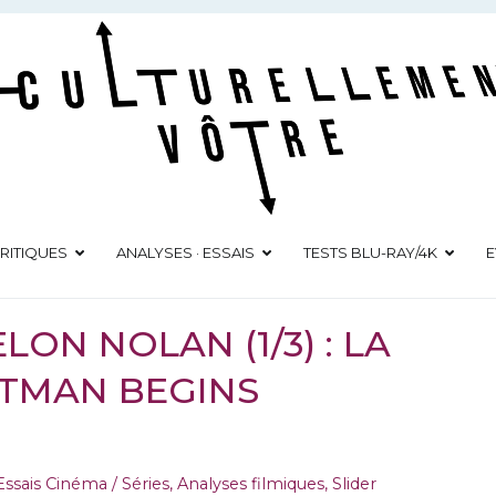
Culturellement Vôtre
Webzine Culturel
RITIQUES
ANALYSES · ESSAIS
TESTS BLU-RAY/4K
E
ON NOLAN (1/3) : LA
ATMAN BEGINS
Essais Cinéma / Séries
,
Analyses filmiques
,
Slider