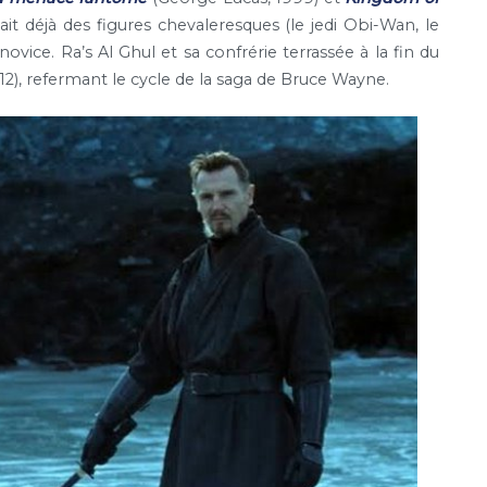
nait déjà des figures chevaleresques (le jedi Obi-Wan, le
novice. Ra’s Al Ghul et sa confrérie terrassée à la fin du
12), refermant le cycle de la saga de Bruce Wayne.