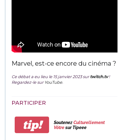
Marvel, est-ce encore du cinéma ?
Ce débat a eu lieu le 15 janvier 2023 sur
twitch.tv
!
Regardez-le sur
YouTube
.
PARTICIPER
tip!
Soutenez
Culturellement
Vôtre
sur Tipeee