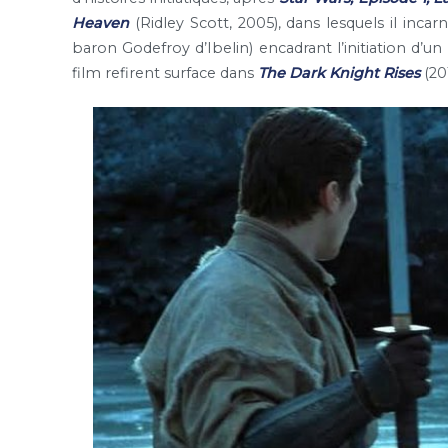
Heaven
(Ridley Scott, 2005), dans lesquels il incar
baron Godefroy d’Ibelin) encadrant l’initiation d’un 
film refirent surface dans
The Dark Knight Rises
(20