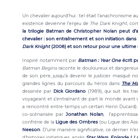
Un chevalier aujourd’hui : tel était l’anachronisme 
existence devienne l’enjeu de
The Dark Knight,
com
la trilogie Batman de Christopher Nolan peut d’a
chevalier : son entraînement et son initiation dans
Dark Knight
(2008) et son retour pour une ultime
Inspiré notamment par
Batman : Year One
écrit p
Batman Begins
raconte le douloureux et dangereu
de son père, jusqu’à devenir le justicier masqué 
grandes lignes du parcours du héros dans
The Ma
dessinée par
Dick Giordano
(1989), qui suit les t
voyageant et s’entraînant de part le monde avant 
a rencontré entre-temps un certain Henri Ducard).
co-scénarisée par
Jonathan Nolan
, l’apprentiss
confrérie de la
Ligue des Ombres
(ou Ligue des Assa
Neeson
. D’une manière significative, ce dernier n’
d’histoires initiatiques, après
Star Wars, Episode I,