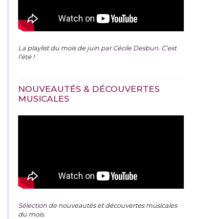
La
playlist du mois de juin
par Cécile Desbun. C’est
l’été !
NOUVEAUTÉS & DÉCOUVERTES
MUSICALES
Sélection de
nouveautés et découvertes musicales
du mois
.