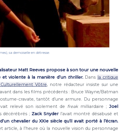
es), sa demoiselle en détresse.
réalisateur Matt Reeves propose à son tour une nouvelle
 et violente à la manière d’un
thriller.
Dans
la critique
 Culturellement Vôtre
, notre rédacteur insiste sur une
 avant dans les films précédents : Bruce Wayne/Batman
 costume-cravate, tantôt d’une armure. Du personnage
vait relevé son isolement de
freak
milliardaire ;
Joel
ms décérébrés ;
Zack Snyder
l’avait montré désabusé et
’un chevalier du XXIe siècle qu’il avait porté à l’écran.
t article, à l’heure où la nouvelle vision du personnage