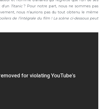
ic d’un
Titanic
? Pour notre part, nous ne sommes pas
tivement, nous n’aurions pas du tout obtenu le même
poilers de l’intégrale du film ! La scène ci-dessous peut