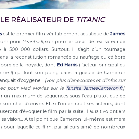
 LE RÉALISATEUR DE
TITANIC
s
est le premier film véritablement aquatique de
James
e-nom pour
Piranha II
, son premier crédit de réalisateur de
 500 000 dollars. Surtout, il s’agit d’un tournage
 dans la reconstitution romancée du naufrage du célèbre
 bord de la noyade, dont
Ed Harris
(l’acteur principal du
me !) qui fout son poing dans la gueule de Cameron
 manquait d’oxygène…
[voir plus d’anecdotes et d’infos sur
ullec pour Mad Movies sur le
fansite JamesCameron.fr
]
.
mer un maximum de séquences sous l’eau plutôt que de
on chef d’œuvre. Et, si l’on en croit ses acteurs, dont
ront d’évoquer le film par la suite, il aurait volontiers
re sa vision… A tel point que Cameron lui-même estimera
son pour laquelle ce film, par ailleurs aimé de nombreux