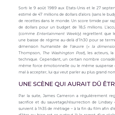
Sorti le 9 août 1989 aux Etats-Unis et le 27 sep
estimé de 47 millions de dollars d’alors (sans le budg
de recettes dans le monde. Un score timide par r
de dollars pour un budget de 18,5 millions. L’accu
(comme
Entertainment Weekly
) regrettent que
une baisse de régime au-delà d’1h30 pour se term
dimension humaniste de l’œuvre (
« la dimensi
Thompson,
The Washington Post
), les acteurs,
technique. Cependant, un certain nombre consid
même force émotionnelle ou le même suspense q
mal à accepter, lui qui veut parler au plus grand no
UNE SCÈNE QUI AURAIT DÛ ÊTR
Par la suite, James Cameron a régulièrement reg
sacrifice et du sauvetage/résurrection de Lindsey
survient à 1h35 de métrage – à la fin du film afin d’
d’être ou bien est-ce surtout là le regret d’un réal