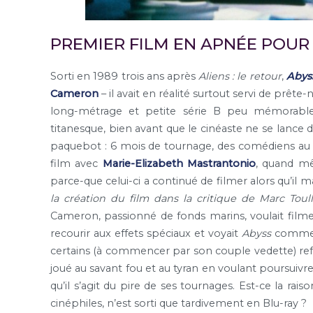
PREMIER FILM EN APNÉE POUR
Sorti en 1989 trois ans après
Aliens : le retour
,
Abys
Cameron
– il avait en réalité surtout servi de prêt
long-métrage et petite série B peu mémorable à
titanesque, bien avant que le cinéaste ne se lance
paquebot : 6 mois de tournage, des comédiens au
film avec
Marie-Elizabeth Mastrantonio
, quand mê
parce-que celui-ci a continué de filmer alors qu’il
la création du film dans la critique de Marc To
Cameron, passionné de fonds marins, voulait fil
recourir aux effets spéciaux et voyait
Abyss
comme s
certains (à commencer par son couple vedette) refuse
joué au savant fou et au tyran en voulant poursuiv
qu’il s’agit du pire de ses tournages. Est-ce la rai
cinéphiles, n’est sorti que tardivement en Blu-ray ?