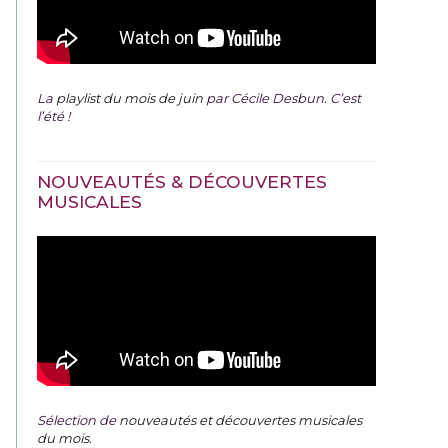
La
playlist du mois de juin
par Cécile Desbun. C’est
l’été !
NOUVEAUTÉS & DÉCOUVERTES
MUSICALES
Sélection de
nouveautés et découvertes musicales
du mois
.