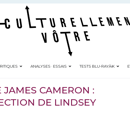
Culturellement Vôtre
Webzine Culturel
RITIQUES
ANALYSES · ESSAIS
TESTS BLU-RAY/4K
E
E JAMES CAMERON :
ECTION DE LINDSEY