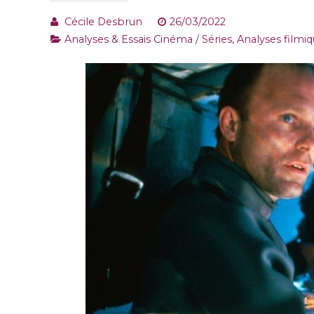
Cécile Desbrun
26/03/2022
Analyses & Essais Cinéma / Séries
,
Analyses filmi