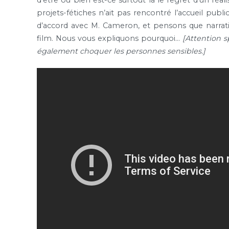
projets-fétiches n’ait pas rencontré l’accueil publ
d’accord avec M. Cameron, et pensons que narra
film. Nous vous expliquons pourquoi…
[Attention s
également choquer les personnes sensibles.]