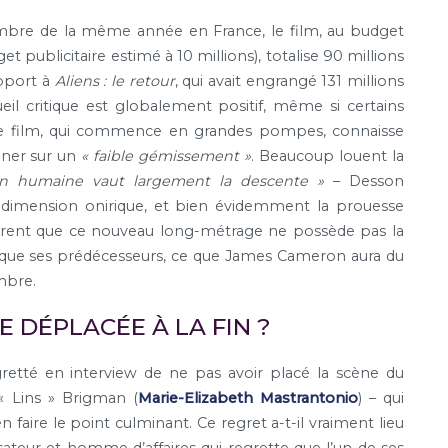
tembre de la même année en France, le film, au budget
et publicitaire estimé à 10 millions), totalise 90 millions
apport à
Aliens : le retour
, qui avait engrangé 131 millions
eil critique est globalement positif, même si certains
 le film, qui commence en grandes pompes, connaisse
iner sur un
« faible gémissement »
. Beaucoup louent la
on humaine vaut largement la descente »
– Desson
 la dimension onirique, et bien évidemment la prouesse
èrent que ce nouveau long-métrage ne possède pas la
ue ses prédécesseurs, ce que James Cameron aura du
mbre.
E DÉPLACÉE À LA FIN ?
retté en interview de ne pas avoir placé la scène du
 « Lins » Brigman (
Marie-Elizabeth Mastrantonio
) – qui
en faire le point culminant. Ce regret a-t-il vraiment lieu
isateur et homme d’affaires qui regrette que l’un de ses