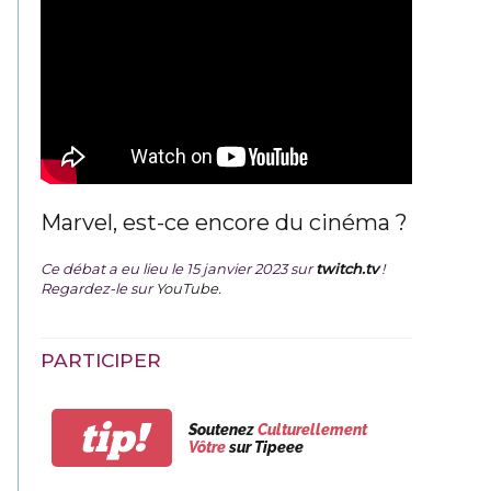
Marvel, est-ce encore du cinéma ?
Ce débat a eu lieu le 15 janvier 2023 sur
twitch.tv
!
Regardez-le sur
YouTube
.
PARTICIPER
tip!
Soutenez
Culturellement
Vôtre
sur Tipeee