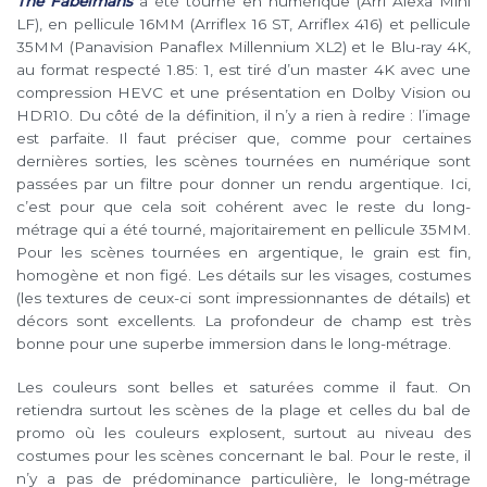
The Fabelmans
a été tourné en numérique (Arri Alexa Mini
LF), en pellicule 16MM (Arriflex 16 ST, Arriflex 416) et pellicule
35MM (Panavision Panaflex Millennium XL2) et le Blu-ray 4K,
au format respecté 1.85: 1, est tiré d’un master 4K avec une
compression HEVC et une présentation en Dolby Vision ou
HDR10. Du côté de la définition, il n’y a rien à redire : l’image
est parfaite. Il faut préciser que, comme pour certaines
dernières sorties, les scènes tournées en numérique sont
passées par un filtre pour donner un rendu argentique. Ici,
c’est pour que cela soit cohérent avec le reste du long-
métrage qui a été tourné, majoritairement en pellicule 35MM.
Pour les scènes tournées en argentique, le grain est fin,
homogène et non figé. Les détails sur les visages, costumes
(les textures de ceux-ci sont impressionnantes de détails) et
décors sont excellents. La profondeur de champ est très
bonne pour une superbe immersion dans le long-métrage.
Les couleurs sont belles et saturées comme il faut. On
retiendra surtout les scènes de la plage et celles du bal de
promo où les couleurs explosent, surtout au niveau des
costumes pour les scènes concernant le bal. Pour le reste, il
n’y a pas de prédominance particulière, le long-métrage