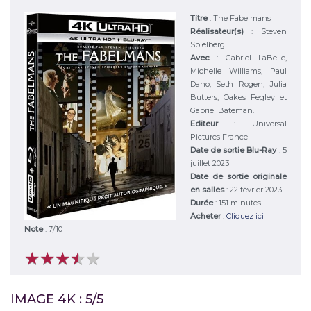
Titre
:
The Fabelmans
Réalisateur(s)
:
Steven
Spielberg
Avec
:
Gabriel LaBelle,
Michelle Williams, Paul
Dano, Seth Rogen, Julia
Butters, Oakes Fegley et
Gabriel Bateman.
Editeur
:
Universal
Pictures France
Date de sortie Blu-Ray
: 5
juillet 2023
Date de sortie originale
en salles
: 22 février 2023
Durée
:
151 minutes
Acheter
:
Cliquez ici
Note
:
7
/
10
★
★
★
★
★
★
★
★
★
★
IMAGE 4K : 5/5