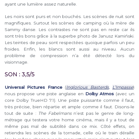
ayant une lumière assez naturelle.
Les noirs sont purs et non bouchés. Les scènes de nuit sont
magnifiques. Surtout les scènes de camping où la mère de
Sammy danse. Les contrastes ne sont pas en reste car ils
sont très bons grâce à la superbe photo de Janusz Kamiński.
Les teintes de peau sont respectées quoique parfois un peu
froides. Enfin, les blancs sont aussi au niveau. Aucun
problème de compression n’a été détecté lors du
visionnage.
SON : 3,5/5
Universal Pictures France
(
Inglorious Basterds
,
L’Impasse
)
nous propose une piste anglaise en
Dolby Atmos
(avec un
core Dolby TrueHD 7.1). Une piste puissante comme il faut,
très précise, bien répartie et ample comme il faut. Disons-le
tout de suite :
The Fabelmans
n’est pas le genre de long-
métrage qui testera votre home cinéma, mais il y a tout de
même pas mal de subtilité dans ce mix. Côté effets, on
retiendra les scènes de la tornade, celle où le train déraille