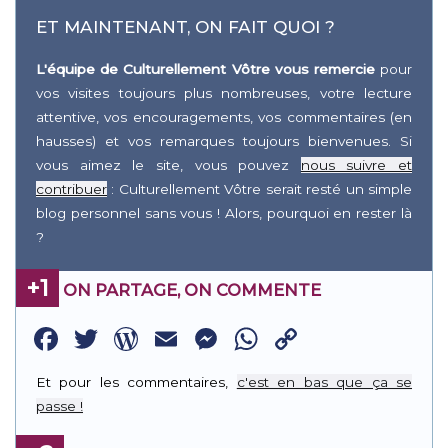
ET MAINTENANT, ON FAIT QUOI ?
L'équipe de Culturellement Vôtre vous remercie
pour
vos visites toujours plus nombreuses, votre lecture
attentive, vos encouragements, vos commentaires (en
hausses) et vos remarques toujours bienvenues. Si
vous aimez le site, vous pouvez
nous suivre et
contribuer
: Culturellement Vôtre serait resté un simple
blog personnel sans vous ! Alors, pourquoi en rester là
?
+1
ON PARTAGE, ON COMMENTE
Facebook
Twitter
WordPress
Email
Messenger
WhatsApp
Copy
Link
Et pour les commentaires,
c'est en bas que ça se
passe !