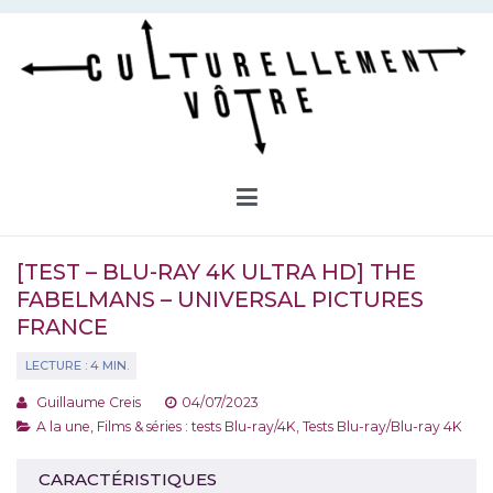
Aller
au
contenu
Culturellement Vôtre
Webzine Culturel
[TEST – BLU-RAY 4K ULTRA HD] THE
FABELMANS – UNIVERSAL PICTURES
FRANCE
Guillaume Creis
04/07/2023
A la une
,
Films & séries : tests Blu-ray/4K
,
Tests Blu-ray/Blu-ray 4K
CARACTÉRISTIQUES