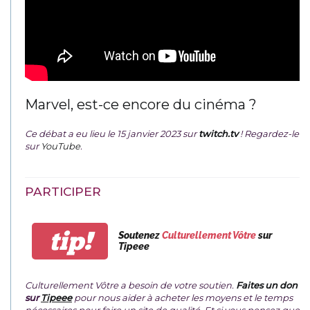
Marvel, est-ce encore du cinéma ?
Ce débat a eu lieu le 15 janvier 2023 sur
twitch.tv
! Regardez-le
sur
YouTube
.
PARTICIPER
tip!
Soutenez
Culturellement Vôtre
sur
Tipeee
Culturellement Vôtre a besoin de votre soutien.
Faites un don
sur
Tipeee
pour nous aider à acheter les moyens et le temps
nécessaires pour faire un site de qualité. Et si vous pensez que