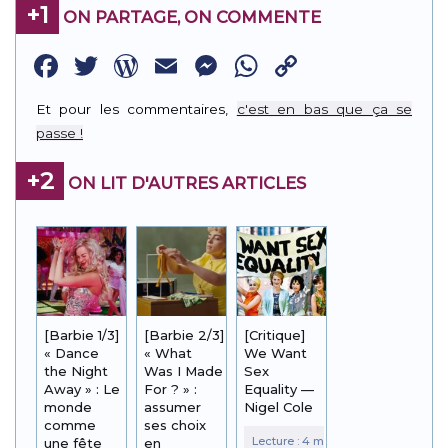
+1
ON PARTAGE, ON COMMENTE
Facebook
Twitter
WordPress
Email
Messenger
WhatsApp
Copy
Link
Et pour les commentaires,
c'est en bas que ça se
passe !
+2
ON LIT D'AUTRES ARTICLES
[Barbie 1/3]
[Barbie 2/3]
[Critique]
« Dance
« What
We Want
the Night
Was I Made
Sex
Away » : Le
For ? » :
Equality —
monde
assumer
Nigel Cole
comme
ses choix
une fête
en