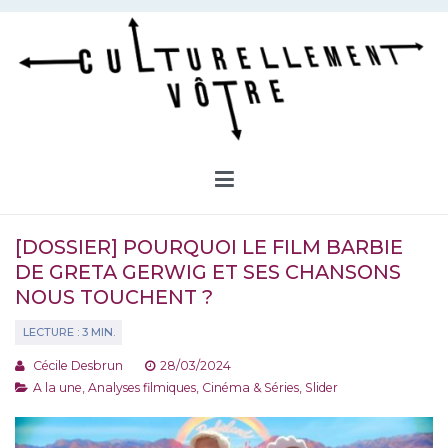
Aller
au
contenu
Culturellement Vôtre
Webzine Culturel
[DOSSIER] POURQUOI LE FILM BARBIE
DE GRETA GERWIG ET SES CHANSONS
NOUS TOUCHENT ?
Cécile Desbrun
28/03/2024
A la une
,
Analyses filmiques
,
Cinéma & Séries
,
Slider