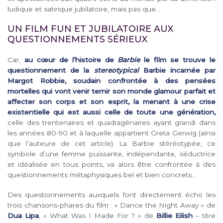
ludique et satirique jubilatoire, mais pas que…
UN FILM FUN ET JUBILATOIRE AUX
QUESTIONNEMENTS SÉRIEUX
Car,
au cœur de l’histoire de
Barbie
le film se trouve le
questionnement de la
stereotypical
Barbie incarnée par
Margot Robbie, soudain confrontée à des pensées
mortelles qui vont venir ternir son monde glamour parfait et
affecter son corps et son esprit, la menant à une crise
existentielle qui est aussi celle de toute une génération,
celle des trentenaires et quadragénaires ayant grandi dans
les années 80-90 et à laquelle appartient Greta Gerwig (ainsi
que l’auteure de cet article). La Barbie stéréotypée, ce
symbole d’une femme puissante, indépendante, séductrice
et idéalisée en tous points, va alors être confrontée à des
questionnements métaphysiques bel et bien concrets…
Des questionnements auxquels font directement écho les
trois chansons-phares du film : « Dance the Night Away » de
Dua Lipa
, « What Was I Made For ? » de
Billie Eilish
– titre