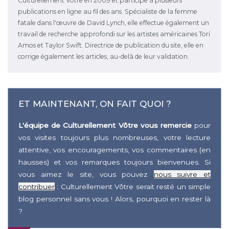
Culturellement Vôtre en 2009 et participe à plusieurs
publications en ligne au fil des ans. Spécialiste de la femme
fatale dans l'œuvre de David Lynch, elle effectue également un
travail de recherche approfondi sur les artistes américaines Tori
Amos et Taylor Swift. Directrice de publication du site, elle en
corrige également les articles, au-delà de leur validation.
ET MAINTENANT, ON FAIT QUOI ?
L'équipe de Culturellement Vôtre vous remercie
pour
vos visites toujours plus nombreuses, votre lecture
attentive, vos encouragements, vos commentaires (en
hausses) et vos remarques toujours bienvenues. Si
vous aimez le site, vous pouvez
nous suivre et
contribuer
: Culturellement Vôtre serait resté un simple
blog personnel sans vous ! Alors, pourquoi en rester là
?