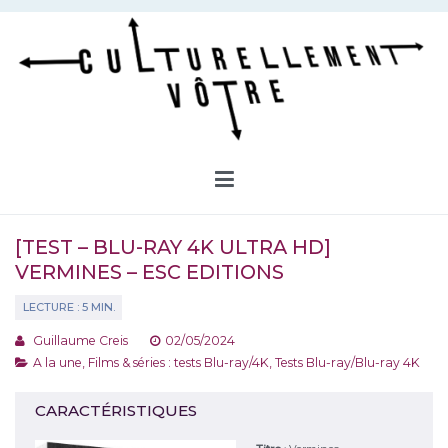
Aller
au
contenu
Culturellement Vôtre
Webzine Culturel
[TEST – BLU-RAY 4K ULTRA HD]
VERMINES – ESC EDITIONS
Guillaume Creis
02/05/2024
A la une
,
Films & séries : tests Blu-ray/4K
,
Tests Blu-ray/Blu-ray 4K
CARACTÉRISTIQUES