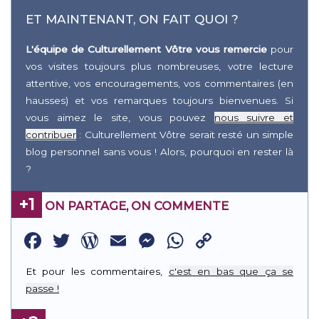
ET MAINTENANT, ON FAIT QUOI ?
L'équipe de Culturellement Vôtre vous remercie
pour
vos visites toujours plus nombreuses, votre lecture
attentive, vos encouragements, vos commentaires (en
hausses) et vos remarques toujours bienvenues. Si
vous aimez le site, vous pouvez
nous suivre et
contribuer
: Culturellement Vôtre serait resté un simple
blog personnel sans vous ! Alors, pourquoi en rester là
?
+1
ON PARTAGE, ON COMMENTE
Facebook
Twitter
WordPress
Email
Messenger
WhatsApp
Copy
Link
Et pour les commentaires,
c'est en bas que ça se
passe !