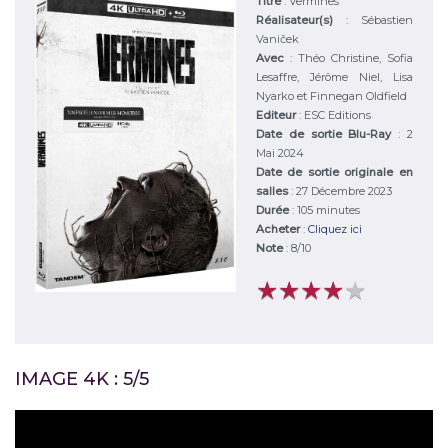
Titre
:
Vermines
Réalisateur(s)
:
Sébastien
Vaniček
Avec
:
Théo Christine, Sofia
Lesaffre, Jérôme Niel, Lisa
Nyarko et Finnegan Oldfield
Editeur
:
ESC Editions
Date de sortie Blu-Ray
: 2
Mai 2024
Date de sortie originale en
salles
: 27 Décembre 2023
Durée
:
105 minutes
Acheter
:
Cliquez ici
Note
:
8
/
10
★
★
★
★
★
★
★
★
★
★
IMAGE 4K : 5/5