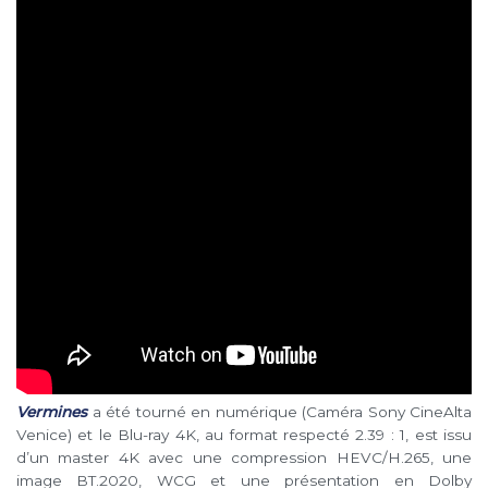
Vermines
a été tourné en numérique (Caméra Sony CineAlta
Venice) et le Blu-ray 4K, au format respecté 2.39 : 1, est issu
d’un master 4K avec une compression HEVC/H.265, une
image BT.2020, WCG et une présentation en Dolby