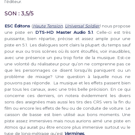
l’éditeur.
SON : 3,5/5
ESC Éditons
(
Haute Tension
,
Universal Soldier
)
nous propose
une piste en
DTS-HD Master Audio 5.1
. Celle-ci est très
puissante, bien répartie, précise et assez ample pour une
piste en 5.1. Les dialogues sont clairs la plupart du temps sauf
pour eux ou trois scènes où ils sont étouffés, voir inaudibles,
avec une présence un peu trop forte de la musique. Est-ce
une volonté du réalisateur pour qu’on ne comprenne pas ce
que les personnages ce disent lorsqu’ils paniquent ou un
problème de mixage? Une question à laquelle nous ne
pouvons pas réponde. La musique et les effets passent bien
par tous les canaux, avec une très belle précision. En ce qui
concerne ces derniers, on notera évidemment les divers
sons des araignées mais aussi les tirs des CRS vers la fin du
film ou encore les effets de feu ou de conduite de voiture. Le
caisson de basse est bien utilisé aux bons moments. Une
piste assez immersives mais nous aurions aimé une piste en
Atmos qui aurait pu être encore plus immersive surtout vu le
type de long-métrage qu’est
Vermines.