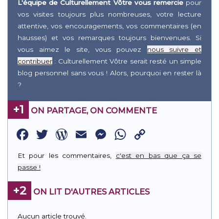
L'équipe de Culturellement Vôtre vous remercie
pour
vos visites toujours plus nombreuses, votre lecture
attentive, vos encouragements, vos commentaires (en
hausses) et vos remarques toujours bienvenues. Si
vous aimez le site, vous pouvez
nous suivre et
contribuer
: Culturellement Vôtre serait resté un simple
blog personnel sans vous ! Alors, pourquoi en rester là
?
+1
ON PARTAGE, ON COMMENTE
Facebook
Twitter
WordPress
Email
Messenger
WhatsApp
Copy
Link
Et pour les commentaires,
c'est en bas que ça se
passe !
+2
ON LIT D'AUTRES ARTICLES
Aucun article trouvé.