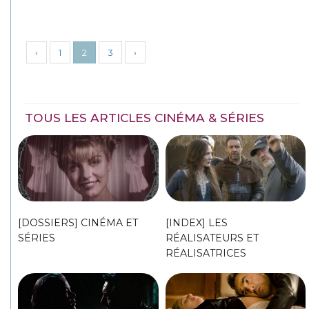
‹
1
2
3
›
TOUS LES ARTICLES CINÉMA & SÉRIES
[DOSSIERS] CINÉMA ET
[INDEX] LES
SÉRIES
RÉALISATEURS ET
RÉALISATRICES