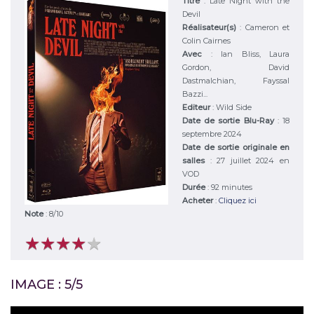
Titre
:
Late Night with the
Devil
Réalisateur(s)
:
Cameron et
Colin Cairnes
Avec
:
Ian Bliss, Laura
Gordon, David
Dastmalchian, Fayssal
Bazzi...
Editeur
:
Wild Side
Date de sortie Blu-Ray
: 18
septembre 2024
Date de sortie originale en
salles
: 27 juillet 2024 en
VOD
Durée
:
92 minutes
Acheter
:
Cliquez ici
Note
:
8
/
10
★
★
★
★
★
★
★
★
★
★
IMAGE : 5/5