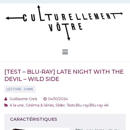
Aller
au
contenu
Culturellement Vôtre
Webzine Culturel
[TEST – BLU-RAY] LATE NIGHT WITH THE
DEVIL – WILD SIDE
Guillaume Creis
04/10/2024
A la une
,
Cinéma & Séries
,
Slider
,
Tests Blu-ray/Blu-ray 4K
CARACTÉRISTIQUES