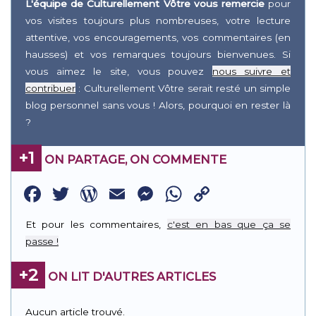
L'équipe de Culturellement Vôtre vous remercie
pour
vos visites toujours plus nombreuses, votre lecture
attentive, vos encouragements, vos commentaires (en
hausses) et vos remarques toujours bienvenues. Si
vous aimez le site, vous pouvez
nous suivre et
contribuer
: Culturellement Vôtre serait resté un simple
blog personnel sans vous ! Alors, pourquoi en rester là
?
+1
ON PARTAGE, ON COMMENTE
Facebook
Twitter
WordPress
Email
Messenger
WhatsApp
Copy
Link
Et pour les commentaires,
c'est en bas que ça se
passe !
+2
ON LIT D'AUTRES ARTICLES
Aucun article trouvé.