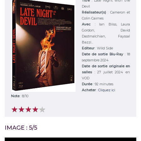
Titre
:
Late Night with the
Devil
Réalisateur(s)
:
Cameron et
Colin Cairnes
Avec
:
Ian Bliss, Laura
Gordon, David
Dastmalchian, Fayssal
Bazzi...
Editeur
:
Wild Side
Date de sortie Blu-Ray
: 18
septembre 2024
Date de sortie originale en
salles
: 27 juillet 2024 en
VOD
Durée
:
92 minutes
Acheter
:
Cliquez ici
Note
:
8
/
10
★
★
★
★
★
★
★
★
★
★
IMAGE : 5/5