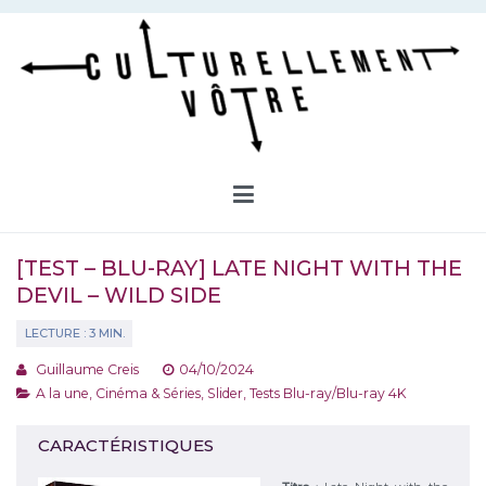
Aller
au
contenu
Culturellement Vôtre
Webzine Culturel
[TEST – BLU-RAY] LATE NIGHT WITH THE
DEVIL – WILD SIDE
Guillaume Creis
04/10/2024
A la une
,
Cinéma & Séries
,
Slider
,
Tests Blu-ray/Blu-ray 4K
CARACTÉRISTIQUES