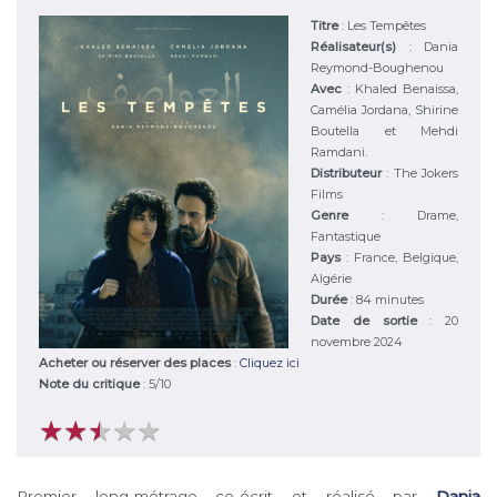
Titre
:
Les Tempêtes
Réalisateur(s)
:
Dania
Reymond-Boughenou
Avec
:
Khaled Benaissa,
Camélia Jordana, Shirine
Boutella et Mehdi
Ramdani.
Distributeur
:
The Jokers
Films
Genre
:
Drame,
Fantastique
Pays
:
France, Belgique,
Algérie
Durée
:
84 minutes
Date de sortie
: 20
novembre 2024
Acheter ou réserver des places
:
Cliquez ici
Note du critique
:
5
/
10
★
★
★
★
★
★
★
★
★
★
Premier long-métrage co-écrit et réalisé par
Dania