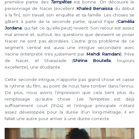
première partie des
Tempêtes
est bonne. On découvre le
personnage de Nacer (excellent
Khaled Benaissa
du début
à la fin), son travail, son enquête et sa famille. Les choses se
gâtent à partir de la seconde partie, quand Fajar (
Camélia
Jordana
, qui fait ce qu’elle peut) revient. Son retour est assez
mal amené et, surtout, les questions que devraient se poser
Nacer ne sont pas abordées. L’autre gros problème de ce
segment central est aussi une intrigue secondaire avec
Yacine (interprété très justement par
Mehdi Ramdani
), frère
de Nacer, et Sharazade (
Shirine Boutella
, toujours
excellente), une étudiante.
Cette seconde intrigue n’apporte pas grand chose et casse
le rythme du film, au point de nous faire tomber dans l’ennui.
De plus, nous avons l’impression que cela tient plus du
remplissage qu’autre chose.
Les Tempêtes
est déjà
suffisamment court (1h24) et l’intrigue principale n’étant
assez développée pour la durée d’un long-métrage, il en
fallait une autre pour arriver à une durée correcte.