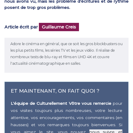
nous avons vu, mais les problème d’écritures et de rythme
posent de trop gros problèmes.
Article écrit par
Guillaume Creis
Adore le cinéma en général, que ce soit les gros blockbusters ou
les plus petits films, les séries TV et les jeux vidéo. Il réalise de
nombreux tests de blu-ray et films en UHD 4K et couvre
l'actualité cinématographique en salles.
ET MAINTENANT, ON FAIT QUOI ?
L'équipe de Culturellement Vôtre vous remercie
pour
vos visites toujours plus nombreuses, votre lecture
attentive, vos encouragements, vos commentaires (en
hausses) et vos remarques toujours bienvenues. Si
vous aimez le site, vous pouvez
nous suivre et