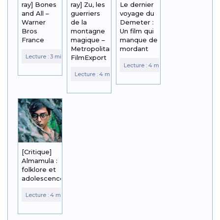
ray] Bones
ray] Zu, les
Le dernier
and All –
guerriers
voyage du
Warner
de la
Demeter :
Bros
montagne
Un film qui
France
magique –
manque de
Metropolitan
mordant
FilmExport
[Critique]
Almamula :
folklore et
adolescence