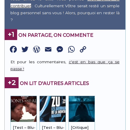
contribuer
: Culturellement Vôtre serait resté un simple
blog personnel sans vous ! Alors, pourquoi en rester là
?
+1
ON PARTAGE, ON COMMENTE
Facebook
Twitter
WordPress
Email
Messenger
WhatsApp
Copy
Link
Et pour les commentaires,
c'est en bas que ça se
passe !
+2
ON LIT D'AUTRES ARTICLES
[Test – Blu-
[Test – Blu-
[Critique]