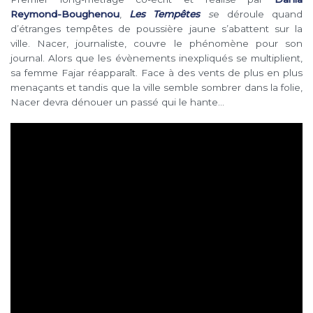
Reymond-Boughenou
,
Les Tempêtes
s
e déroule quand
d’étranges tempêtes de poussière jaune s’abattent sur la
ville. Nacer, journaliste, couvre le phénomène pour son
journal. Alors que les évènements inexpliqués se multiplient,
sa femme Fajar réapparaît. Face à des vents de plus en plus
menaçants et tandis que la ville semble sombrer dans la folie,
Nacer devra dénouer un passé qui le hante…