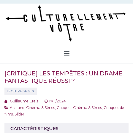
Aller
au
contenu
Culturellement Vôtre
Webzine Culturel
[CRITIQUE] LES TEMPÊTES : UN DRAME
FANTASTIQUE RÉUSSI ?
Guillaume Creis
17/11/2024
A la une
,
Cinéma & Séries
,
Critiques Cinéma & Séries
,
Critiques de
films
,
Slider
CARACTÉRISTIQUES