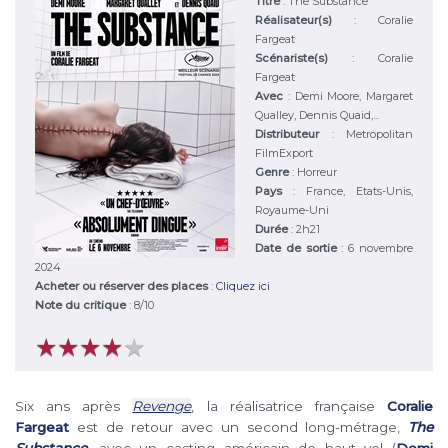
Titre
:
The Substance
Réalisateur(s)
:
Coralie
Fargeat
Scénariste(s)
:
Coralie
Fargeat
Avec
:
Demi Moore, Margaret
Qualley, Dennis Quaid,...
Distributeur
:
Metropolitan
FilmExport
Genre
:
Horreur
Pays
:
France, Etats-Unis,
Royaume-Uni
Durée
:
2h21
Date de sortie
: 6 novembre
2024
Acheter ou réserver des places
:
Cliquez ici
Note du critique
:
8
/
10
★
★
★
★
★
★
★
★
★
★
Six ans après
Revenge
, la réalisatrice française
Coralie
Fargeat
est de retour avec un second long-métrage,
The
Substance
, avec un casting américain de haut vol (
Demi