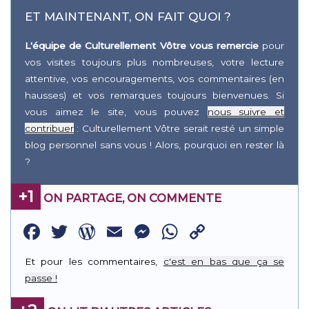
ET MAINTENANT, ON FAIT QUOI ?
L'équipe de Culturellement Vôtre vous remercie
pour
vos visites toujours plus nombreuses, votre lecture
attentive, vos encouragements, vos commentaires (en
hausses) et vos remarques toujours bienvenues. Si
vous aimez le site, vous pouvez
nous suivre et
contribuer
: Culturellement Vôtre serait resté un simple
blog personnel sans vous ! Alors, pourquoi en rester là
?
+1
ON PARTAGE, ON COMMENTE
Facebook
Twitter
WordPress
Email
Messenger
WhatsApp
Copy
Link
Et pour les commentaires,
c'est en bas que ça se
passe !