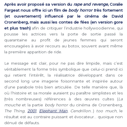
Après avoir proposé sa version du
rape and revenge
, Coralie
Fargeat nous offre ici un film de
body horror t
rès fortement
(et ouvertement) influencé par le cinéma de David
Cronenberg, mais aussi les contes de fées (en version gore
et plus trash)
afin de critiquer l’industrie hollywoodienne, qui
pousse les actrices vers la porte de sortie passé la
quarantaine au profit de jeunes femmes qui seront
encouragées à avoir recours au botox, souvent avant même
la première apparition de ride.
Le message est clair, pour ne pas dire limpide, mais c’est
véritablement la forme très symbolique que celui-ci prend ici
qui retient l’intérêt, la réalisatrice développant dans ce
second long une imagerie foisonnante et inspirée autour
d’une parabole très bien articulée. De telle manière que, là
où l’histoire et sa morale auraient pu paraître simplistes et les
(très nombreuses) références à des œuvres cultes (
La
mouche
et la partie
body horror
du cinéma de Cronenberg,
The Thing
,
2001
,
Elephant Man
,
Cendrillon
…)
too much
, le
résultat est au contraire puissant et évocateur… quoique non
dénué de défauts.