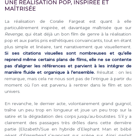
UNE RÉALISATION POP, INSPIRÉE ET
MAÎTRISÉE
La réalisation de Coralie Fargeat est quant à elle
particulièrement inspirée, et davantage maîtrisée que sur
Revenge
, qui était déjà un bon film de genre à la réalisation
pop et aux partis pris esthétiques convaincants, tout en étant
plus simple et linéaire, tant narrativement que visuellement.
Si ses citations visuelles sont nombreuses et qu’elle
reprend même certains plans de films, elle ne se contente
pas d’aligner les références et parvient à les intégrer de
manière fluide et organique à l’ensemble.
Résultat : on les
remarque, mais cela ne nous sort pas de l’intrigue à partir du
moment où l’on est parvenu à rentrer dans le film et son
univers.
En revanche, le dernier acte, volontairement grand guignol,
traîne un peu trop en longueur et joue un peu trop sur la
satire et la dégradation des corps jusqu’au-boutistes. S’il y a
clairement des passages très drôles dans cette dernière
partie (Elizabeth/Sue en hybride d’Elephant Man et bébé
géant d’
Eraserhead
s’avançant sur scène sur
Ainsi parlait