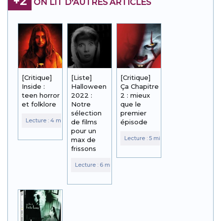
+2
ON LIT D'AUTRES ARTICLES
[Critique]
[Liste]
[Critique]
Inside :
Halloween
Ça Chapitre
teen horror
2022 :
2 : mieux
et folklore
Notre
que le
sélection
premier
de films
épisode
pour un
max de
frissons