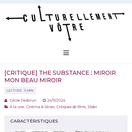
Aller
au
contenu
Culturellement Vôtre
Webzine Culturel
[CRITIQUE] THE SUBSTANCE : MIROIR
MON BEAU MIROIR
Cécile Desbrun
24/11/2024
A la une
,
Cinéma & Séries
,
Critiques de films
,
Slider
CARACTÉRISTIQUES