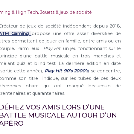
ming & High Tech
,
Jouets & jeux de société
Créateur de jeux de société indépendant depuis 2018,
ATM Gaming
propose une offre assez diversifiée de
titres permettant de jouer en famille, entre amis ou en
couple. Parmi eux :
Play Hit
, un jeu fonctionnant sur le
principe d’une battle musicale en trois manches et
mêlant quiz et blind test. La dernière édition en date
(sortie cette année),
Play Hit 90’s 2000’s
, se concentre,
comme son titre l’indique, sur les tubes de ces deux
décennies phare qui ont marqué beaucoup de
trentenaires et quarantenaires.
DÉFIEZ VOS AMIS LORS D’UNE
BATTLE MUSICALE AUTOUR D’UN
APÉRO