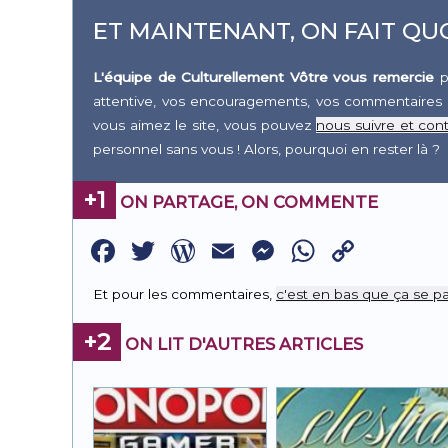
ET MAINTENANT, ON FAIT QUO
L'équipe de Culturellement Vôtre vous remercie
p
attentive, vos encouragements, vos commentaires 
vous aimez le site, vous pouvez
nous suivre et cont
personnel sans vous ! Alors, pourquoi en rester là ?
+1
ON PARTAGE, ON COMMENTE
Facebook
Twitter
WordPress
Email
Messenge
WhatsA
Copy
Link
Et pour les commentaires,
c'est en bas que ça se pa
+2
ON LIT D'AUTRES ARTICLES