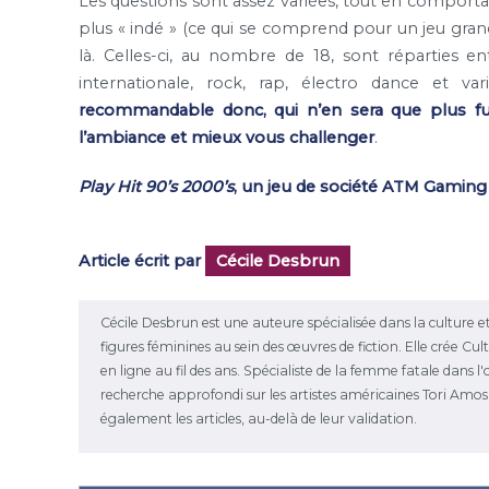
Les questions sont assez variées, tout en comporta
plus « indé » (ce qui se comprend pour un jeu grand 
là. Celles-ci, au nombre de 18, sont réparties e
internationale, rock, rap, électro dance et var
recommandable donc, qui n’en sera que plus fu
l’ambiance et mieux vous challenger
.
Play Hit 90’s 2000’s
, un jeu de société ATM Gaming à 
Article écrit par
Cécile Desbrun
Cécile Desbrun est une auteure spécialisée dans la culture et
figures féminines au sein des œuvres de fiction. Elle crée C
en ligne au fil des ans. Spécialiste de la femme fatale dans 
recherche approfondi sur les artistes américaines Tori Amos et
également les articles, au-delà de leur validation.