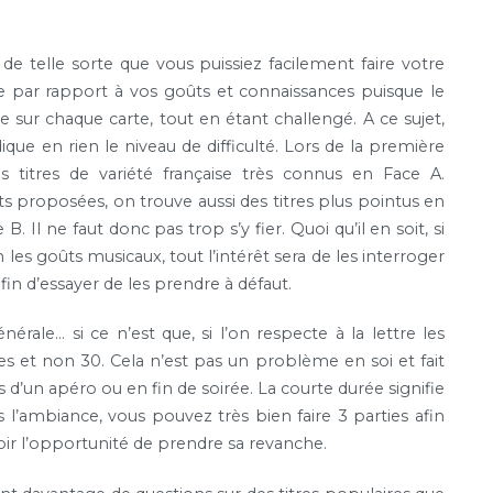
e telle sorte que vous puissiez facilement faire votre
te par rapport à vos goûts et connaissances puisque le
e sur chaque carte, tout en étant challengé. A ce sujet,
que en rien le niveau de difficulté. Lors de la première
es titres de variété française très connus en Face A.
 proposées, on trouve aussi des titres plus pointus en
Il ne faut donc pas trop s’y fier. Quoi qu’il en soit, si
es goûts musicaux, tout l’intérêt sera de les interroger
fin d’essayer de les prendre à défaut.
rale… si ce n’est que, si l’on respecte à la lettre les
es et non 30. Cela n’est pas un problème en soi et fait
rs d’un apéro ou en fin de soirée. La courte durée signifie
l’ambiance, vous pouvez très bien faire 3 parties afin
oir l’opportunité de prendre sa revanche.