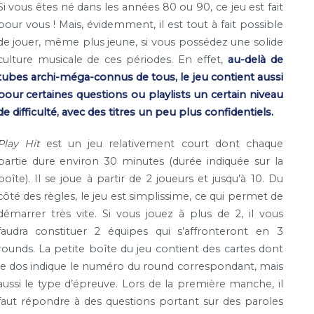
Si vous êtes né dans les années 80 ou 90, ce jeu est fait
pour vous ! Mais, évidemment, il est tout à fait possible
de jouer, même plus jeune, si vous possédez une solide
culture musicale de ces périodes. En effet,
au-delà de
tubes archi-méga-connus de tous, le jeu contient aussi
pour certaines questions ou playlists un certain niveau
de difficulté, avec des titres un peu plus confidentiels.
Play Hit
est un jeu relativement court dont chaque
partie dure environ 30 minutes (durée indiquée sur la
boîte). Il se joue à partir de 2 joueurs et jusqu’à 10. Du
côté des règles, le jeu est simplissime, ce qui permet de
démarrer très vite. Si vous jouez à plus de 2, il vous
faudra constituer 2 équipes qui s’affronteront en 3
rounds. La petite boîte du jeu contient des cartes dont
le dos indique le numéro du round correspondant, mais
aussi le type d’épreuve. Lors de la première manche, il
faut répondre à des questions portant sur des paroles