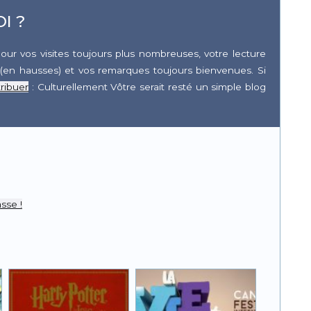
I ?
our vos visites toujours plus nombreuses, votre lecture
(en hausses) et vos remarques toujours bienvenues. Si
ribuer
: Culturellement Vôtre serait resté un simple blog
r
pp
sse !