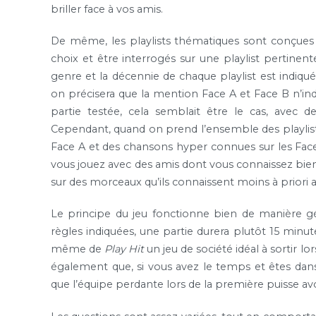
briller face à vos amis.
De même, les playlists thématiques sont conçues d
choix et être interrogés sur une playlist pertinen
genre et la décennie de chaque playlist est indiqué
on précisera que la mention Face A et Face B n’indi
partie testée, cela semblait être le cas, avec d
Cependant, quand on prend l’ensemble des playlists
Face A et des chansons hyper connues sur les Face B. 
vous jouez avec des amis dont vous connaissez bien l
sur des morceaux qu’ils connaissent moins à priori a
Le principe du jeu fonctionne bien de manière géné
règles indiquées, une partie durera plutôt 15 minut
même de
Play Hit
un jeu de société idéal à sortir lo
également que, si vous avez le temps et êtes dans 
que l’équipe perdante lors de la première puisse av