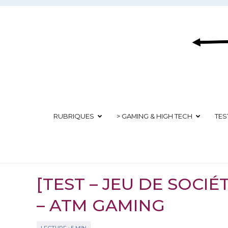
Aller
au
contenu
RUBRIQUES
> GAMING & HIGH TECH
TES
[TEST – JEU DE SOCIÉT
– ATM GAMING