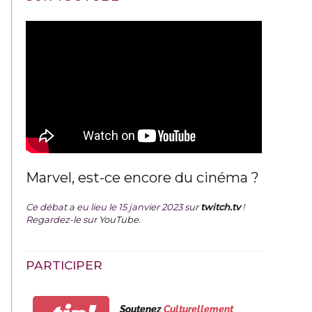
Marvel, est-ce encore du cinéma ?
Ce débat a eu lieu le 15 janvier 2023 sur
twitch.tv
!
Regardez-le sur
YouTube
.
PARTICIPER
Soutenez
Culturellement