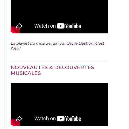
La
playlist du mois de juin
par Cécile Desbun. C’est
l’été !
NOUVEAUTÉS & DÉCOUVERTES
MUSICALES