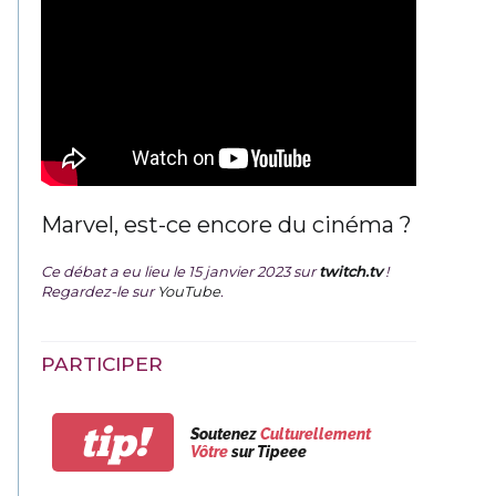
Marvel, est-ce encore du cinéma ?
Ce débat a eu lieu le 15 janvier 2023 sur
twitch.tv
!
Regardez-le sur
YouTube
.
PARTICIPER
tip!
Soutenez
Culturellement
Vôtre
sur Tipeee