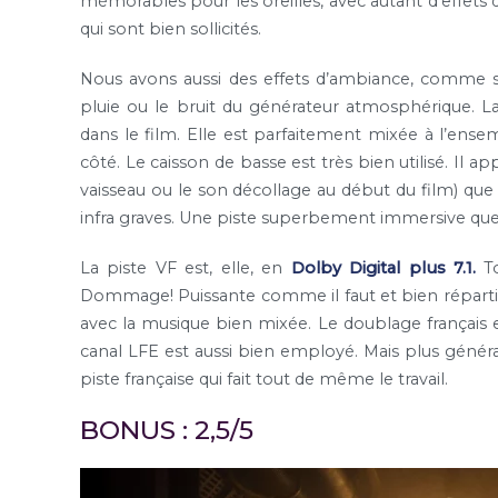
mémorables pour les oreilles, avec autant d’effets
qui sont bien sollicités.
Nous avons aussi des effets d’ambiance, comme sur
pluie ou le bruit du générateur atmosphérique. L
dans le film. Elle est parfaitement mixée à l’ense
côté. Le caisson de basse est très bien utilisé. Il ap
vaisseau ou le son décollage au début du film) que c
infra graves. Une piste superbement immersive q
La piste VF est, elle, en
Dolby Digital plus 7.1.
T
Dommage! Puissante comme il faut et bien répartie. 
avec la musique bien mixée. Le doublage français e
canal LFE est aussi bien employé. Mais plus géné
piste française qui fait tout de même le travail.
BONUS : 2,5/5