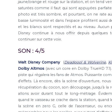
jaune/orange et rouge sur la station, et on tend vers
saturées comme il faut qui sont appuyées parfaite
photo est très sombre, et pourtant, on ne rate auc
basse luminosité et dans l’espace profitent aussi 
et les blancs sont respectés et au niveau. Aucun
Disney continue à nous offrir depuis quelques
continuer sur cette voix.
SON : 4/5
Walt Disney Company
(
Deadpool & Wolverine
,
K
Dolby Altmos
(avec un core en Dolby TrueHD 7.1)
piste qui régalera les fans de Atmos. Puissante comm
d’effets. Là encore, dès la scène d’ouverture, no
récupération du cocon, son découpage, jusqu’à la r
allons avoir durant tout le long-métrage. Évi
quand le vaisseau se crache dans la station, quand 
la scène en zero G, celle de l’ascenseur, ou en