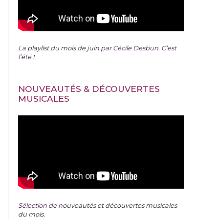
La
playlist du mois de juin
par Cécile Desbun. C’est
l’été !
NOUVEAUTÉS & DÉCOUVERTES
MUSICALES
Sélection de
nouveautés et découvertes musicales
du mois
.