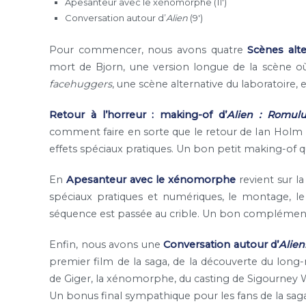
Apesanteur avec le xénomorphe (11′)
Conversation autour d’
Alien
(9′)
Pour commencer, nous avons quatre
Scènes alte
mort de Bjorn, une version longue de la scène o
facehuggers
, une scène alternative du laboratoire, 
Retour à l’horreur : making-of d’
Alien : Romul
comment faire en sorte que le retour de Ian Holm m
effets spéciaux pratiques. Un bon petit making-of qu
En
Apesanteur avec le xénomorphe
revient sur l
spéciaux pratiques et numériques, le montage, le
séquence est passée au crible. Un bon complémen
Enfin, nous avons une
Conversation autour d’
Alien
premier film de la saga, de la découverte du long-
de Giger, la xénomorphe, du casting de Sigourney W
Un bonus final sympathique pour les fans de la saga