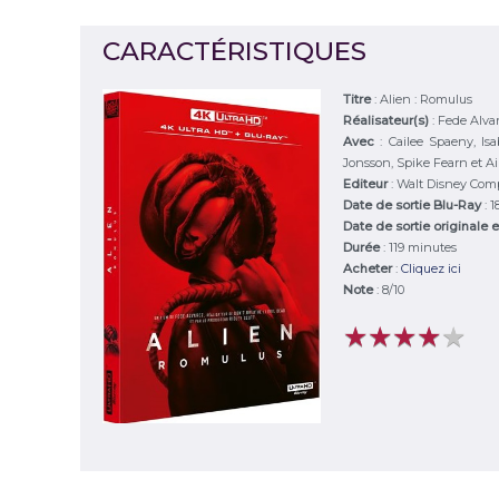
CARACTÉRISTIQUES
Titre
:
Alien : Romulus
Réalisateur(s)
:
Fede Alva
Avec
:
Cailee Spaeny, Is
Jonsson, Spike Fearn et A
Editeur
:
Walt Disney Comp
Date de sortie Blu-Ray
: 
Date de sortie originale 
Durée
:
119 minutes
Acheter
:
Cliquez ici
Note
:
8
/
10
★
★
★
★
★
★
★
★
★
★