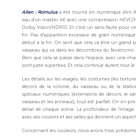
Alien : Romulus
a été tourné en numérique (Arri Ale
issu d’un master 4K avec une compression HEVC/H
Dolby Vision/HDR10. Et c’est un sans-faute pour ce 
fin. Pas d’apparition excessive de grain numériqu
début à la fin. On sent que cela va être un grand pl
vaisseau qui va dans les décombres du Nostromo po
Bien que cela se passe dans l’espace, avec une image
sont juste superbes. Et cela continue durant tout le 
Les détails sur les visages, les costumes (les texture
décors de la colonie, du vaisseau ou de la station
spéciaux numériques (extensions de décors, le sa
vaisseau et les anneaux), tout est parfait. On en pr
détail de chaque scène. La profondeur de l’image 
avec ses couloirs et ses salles qui donnent un aspec
Concernant les couleurs, nous avons trois prédomina