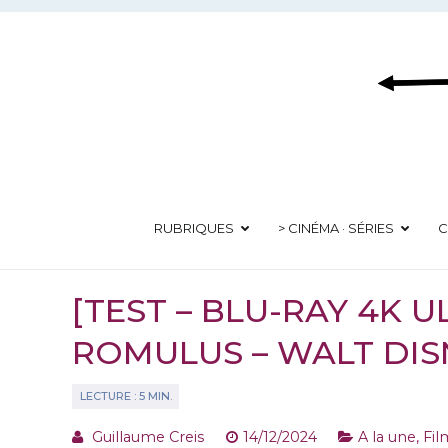
Aller
au
contenu
RUBRIQUES
> CINÉMA · SÉRIES
C
[TEST – BLU-RAY 4K U
ROMULUS – WALT DI
Guillaume Creis
14/12/2024
A la une
,
Fil