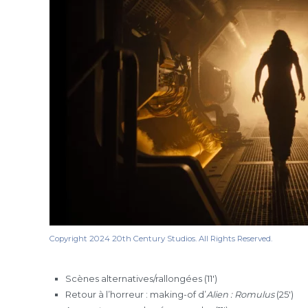
Copyright 2024 20th Century Studios. All Rights Reserved.
Scènes alternatives/rallongées (11′)
Retour à l’horreur : making-of d’
Alien : Romulus
(25′)