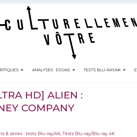
Culturellement Vôtre
Webzine Culturel
RITIQUES
ANALYSES · ESSAIS
TESTS BLU-RAY/4K
E
LTRA HD] ALIEN :
SNEY COMPANY
ms & séries : tests Blu-ray/4K
,
Tests Blu-ray/Blu-ray 4K