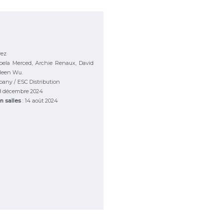
rez
abela Merced, Archie Renaux, David
ileen Wu.
any / ESC Distribution
18 décembre 2024
en salles
: 14 août 2024