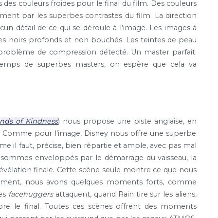
 des couleurs froides pour le final du film. Des couleurs
ment par les superbes contrastes du film. La direction
un détail de ce qui se déroule à l’image. Les images à
des noirs profonds et non bouchés. Les teintes de peau
 problème de compression détecté. Un master parfait.
 temps de superbes masters, on espère que cela va
inds of Kindness
) nous propose une piste anglaise, en
. Comme pour l’image, Disney nous offre une superbe
e il faut, précise, bien répartie et ample, avec pas mal
us sommes enveloppés par le démarrage du vaisseau, la
évélation finale. Cette scène seule montre ce que nous
demment, nous avons quelques moments forts, comme
les
facehuggers
attaquent, quand Rain tire sur les aliens,
core le final. Toutes ces scènes offrent des moments