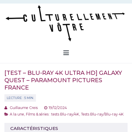
Aller
au
contenu
Culturellement Vôtre
Webzine Culturel
[TEST – BLU-RAY 4K ULTRA HD] GALAXY
QUEST – PARAMOUNT PICTURES
FRANCE
Guillaume Creis
19/12/2024
A la une
,
Films & séries : tests Blu-ray/4K
,
Tests Blu-ray/Blu-ray 4K
CARACTÉRISTIQUES