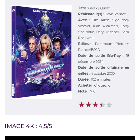
Titre
:
Galaxy Quest
Réalisateur(s)
:
Dean Parisot
Avec
:
Tim Allen, Sigourney
Weaver, Alan Rickman, Tony
Shalhoub, Daryl Mitchell, Sam
Rockwell...
Editeur
:
Paramount Pictures
France/ESCD
Date de sortie Blu-Ray
: 18
décembre 2024
Date de sortie originale en
salles
: 4 octobre 2000
Durée
:
102 minutes
Acheter
:
Cliquez ici
Note
:
7
/
10
★
★
★
★
★
★
★
★
★
★
IMAGE 4K : 4,5/5