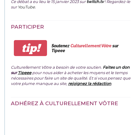
Ce débat a eu lieu le 15 janvier 2023 sur
twitch.tv
! Regardez-le
sur
YouTube
.
PARTICIPER
tip!
Soutenez
Culturellement Vôtre
sur
Tipeee
Culturellement Vôtre a besoin de votre soutien.
Faites un don
sur
Tipeee
pour nous aider à acheter les moyens et le temps
nécessaires pour faire un site de qualité. Et si vous pensez que
votre plume manque au site,
rejoignez la rédaction
.
ADHÉREZ À CULTURELLEMENT VÔTRE