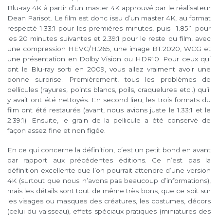
Blu-ray 4K à partir d’un master 4K approuvé par le réalisateur
Dean Parisot. Le film est donc issu d’un master 4K, au format
respecté 1.33:1 pour les premières minutes, puis 1.85:1 pour
les 20 minutes suivantes et 2.39:1 pour le reste du film, avec
une compression HEVC/H.265, une image BT.2020, WCG et
une présentation en Dolby Vision ou HDR10. Pour ceux qui
ont le Blu-ray sorti en 2009, vous allez vraiment avoir une
bonne surprise. Premièrement, tous les problèmes de
pellicules (rayures, points blancs, poils, craquelures etc..) qu’il
y avait ont été nettoyés. En second lieu, les trois formats du
film ont été restaurés (avant, nous avions juste le 1.33:1 et le
2.39:1). Ensuite, le grain de la pellicule a été conservé de
façon assez fine et non figée.
En ce qui concerne la définition, c’est un petit bond en avant
par rapport aux précédentes éditions. Ce n’est pas la
définition excellente que l’on pourrait attendre d’une version
4K (surtout que nous n’avons pas beaucoup d’informations),
mais les détails sont tout de même très bons, que ce soit sur
les visages ou masques des créatures, les costumes, décors
(celui du vaisseau), effets spéciaux pratiques (miniatures des