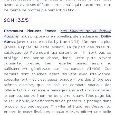
avons là. Avec ses défauts certes, mais qui nous permet tout
de même de profiter pleinement du film.
SON : 3,5/5
Paramount Pictures France
(
Les Valeurs de la famille
Addams
) nous propose une nouvelle piste anglaise en
Dolby
Atmos
(avec un core en Dolby TrueHD 7.1). Sûrement la plus
grosse surprise de cette édition. La plupart des titres du
catalogue de Paramount qui sortent en 4K n’ont pas ce
privilège. Une bonne chose, donc. Cette piste s’avère
puissante, précise, bien répartie, assez ample et
suffisamment généreuse sur les canaux ATMOS. Ces
derniers sont sollicités assez souvent avec intelligence,
spécialement – et c’est assez logique – lors des différentes
scènes d’action, que ce soit les combats spatiaux (les
différents tirs, ou même le passage dans le champs de mine),
le combat contre l’homme de pierre, quand l’équipage fait
rouler la boule, les différents tirs de phasers, le passage dans
le couloir qui peut écraser Tim Allen et Sigourney Weaver, ou
encore le crash final. Les canaux ATMOS offrent une belle