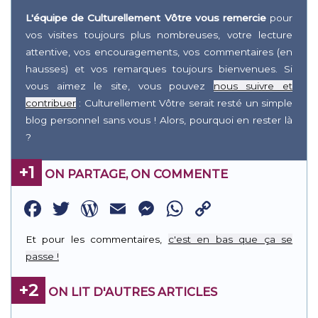
L'équipe de Culturellement Vôtre vous remercie
pour
vos visites toujours plus nombreuses, votre lecture
attentive, vos encouragements, vos commentaires (en
hausses) et vos remarques toujours bienvenues. Si
vous aimez le site, vous pouvez
nous suivre et
contribuer
: Culturellement Vôtre serait resté un simple
blog personnel sans vous ! Alors, pourquoi en rester là
?
+1
ON PARTAGE, ON COMMENTE
Facebook
Twitter
WordPress
Email
Messenger
WhatsApp
Copy
Link
Et pour les commentaires,
c'est en bas que ça se
passe !
+2
ON LIT D'AUTRES ARTICLES