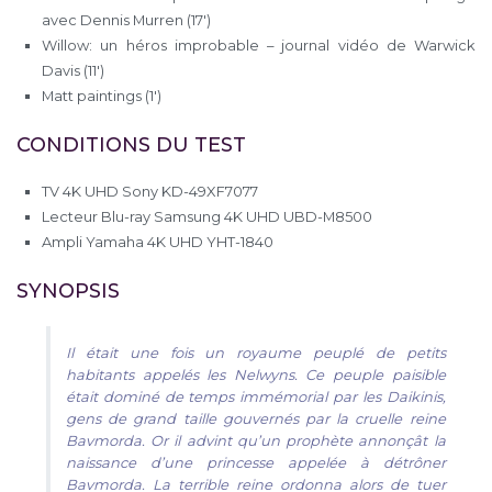
avec Dennis Murren (17′)
Willow: un héros improbable – journal vidéo de Warwick
Davis (11′)
Matt paintings (1′)
CONDITIONS DU TEST
TV 4K UHD Sony KD-49XF7077
Lecteur Blu-ray Samsung 4K UHD UBD-M8500
Ampli Yamaha 4K UHD YHT-1840
SYNOPSIS
Il était une fois un royaume peuplé de petits
habitants appelés les Nelwyns. Ce peuple paisible
était dominé de temps immémorial par les Daikinis,
gens de grand taille gouvernés par la cruelle reine
Bavmorda. Or il advint qu’un prophète annonçât la
naissance d’une princesse appelée à détrôner
Bavmorda. La terrible reine ordonna alors de tuer