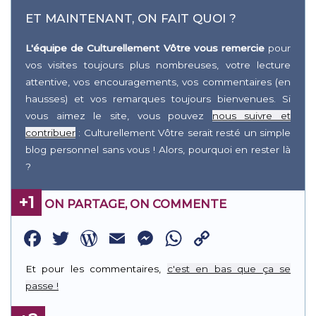
ET MAINTENANT, ON FAIT QUOI ?
L'équipe de Culturellement Vôtre vous remercie
pour
vos visites toujours plus nombreuses, votre lecture
attentive, vos encouragements, vos commentaires (en
hausses) et vos remarques toujours bienvenues. Si
vous aimez le site, vous pouvez
nous suivre et
contribuer
: Culturellement Vôtre serait resté un simple
blog personnel sans vous ! Alors, pourquoi en rester là
?
+1
ON PARTAGE, ON COMMENTE
Facebook
Twitter
WordPress
Email
Messenger
WhatsApp
Copy
Link
Et pour les commentaires,
c'est en bas que ça se
passe !