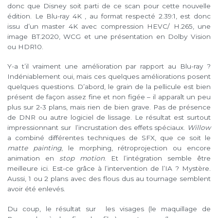
donc que Disney soit parti de ce scan pour cette nouvelle
édition. Le Blu-ray 4K , au format respecté 2.39:1, est donc
issu d’un master 4K avec compression HEVC/ H.265, une
image BT.2020, WCG et une présentation en Dolby Vision
ou HDR10.
Y-a t’il vraiment une amélioration par rapport au Blu-ray ?
Indéniablement oui, mais ces quelques améliorations posent
quelques questions. D’abord, le grain de la pellicule est bien
présent de façon assez fine et non figée – il apparaît un peu
plus sur 2-3 plans, mais rien de bien grave. Pas de présence
de DNR ou autre logiciel de lissage. Le résultat est surtout
impressionnant sur l’incrustation des effets spéciaux.
Willow
a combiné différentes techniques de SFX, que ce soit le
matte painting
, le morphing, rétroprojection ou encore
animation en
stop motion
. Et l’intégration semble être
meilleure ici. Est-ce grâce à l’intervention de l’IA ? Mystère.
Aussi, 1 ou 2 plans avec des flous dus au tournage semblent
avoir été enlevés.
Du coup, le résultat sur les visages (le maquillage de