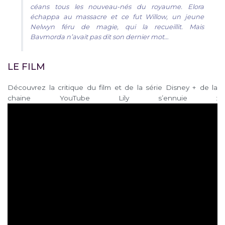
céans tous les nouveau-nés du royaume. Elora
échappa au massacre et ce fut Willow, un jeune
Nelwyn féru de magie, qui la recueillit. Mais
Bavmorda n’avait pas dit son dernier mot…
LE FILM
Découvrez la critique du film et de la série Disney + de la
chaine YouTube Lily s’ennuie :