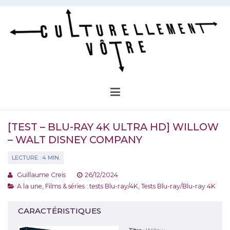
Aller
au
contenu
Culturellement Vôtre
Webzine Culturel
[TEST – BLU-RAY 4K ULTRA HD] WILLOW
– WALT DISNEY COMPANY
Guillaume Creis
26/12/2024
A la une
,
Films & séries : tests Blu-ray/4K
,
Tests Blu-ray/Blu-ray 4K
CARACTÉRISTIQUES