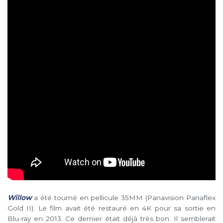
Willow
a été tourné en pellicule 35MM (Panavision Panaflex
Gold II). Le film avait été restauré en 4K pour sa sortie en
Blu-ray en 2013. Ce dernier était déjà très bon. Il semblerait