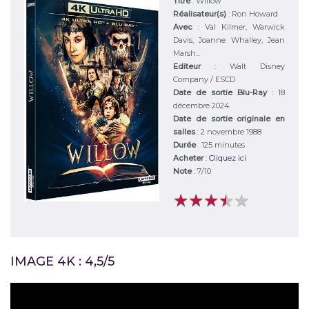
Titre
:
Willow
Réalisateur(s)
:
Ron Howard
Avec
:
Val Kilmer, Warwick
Davis, Joanne Whalley, Jean
Marsh...
Editeur
:
Walt Disney
Company / ESCD
Date de sortie Blu-Ray
: 18
décembre 2024
Date de sortie originale en
salles
: 2 novembre 1988
Durée
:
125 minutes
Acheter
:
Cliquez ici
Note
:
7
/
10
★
★
★
★
★
★
★
★
★
★
IMAGE 4K : 4,5/5