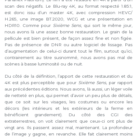
scan des négatifs. Le Blu-ray 4K, au format respecté 1.85:1,
est donc issu d’un master 4K, avec compression HEVC/
H.265, une image BT.2020, WCG et une présentation en
HDR10. Comme pour
Sixième Sens
, qui sort le même jour,
nous avons là une assez bonne restauration. Le grain de la
pellicule est bien présent, de façon assez fine et non figée.
Pas de présence de DNR ou autre logiciel de lissage. Pas
d’augmentation de celui-ci durant tout le film, surtout qu’ici,
contrairement au titre susnommé, nous avons pas mal de
scènes à basse luminosité ou de nuit.
Du côté de la définition, l’apport de cette restauration et du
4K est plus perceptible que pour
Sixième Sens,
par rapport
aux précédentes éditions. Nous avons, là aussi, un léger voile
de netteté en plus, qui permet d’avoir un peu plus de détails,
que ce soit sur les visages, les costumes ou encore les
décors (les intérieurs et les extérieurs de la ferme en
bénéficient grandement). Du côté des CGI des
extraterrestres, on voit clairement que ceux-ci ont plus de
vingt ans. Ils passent assez mal, maintenant. La profondeur
de l’image y gagne, en revanche. Elle fait clairement moins