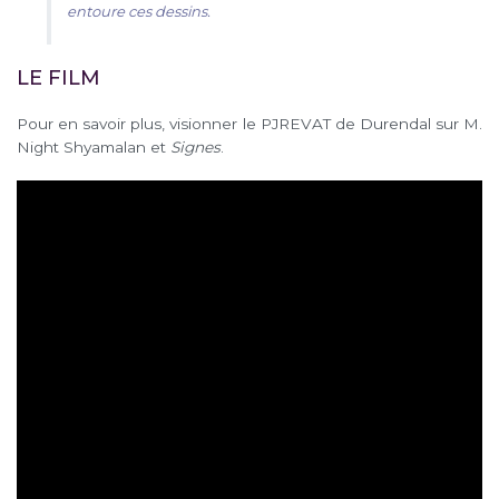
entoure ces dessins.
LE FILM
Pour en savoir plus, visionner le PJREVAT de Durendal sur M.
Night Shyamalan et
Signes
.