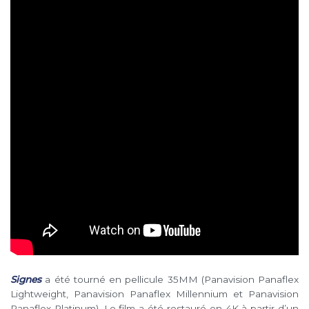
Signes
a été tourné en pellicule 35MM (Panavision Panaflex
Lightweight, Panavision Panaflex Millennium et Panavision
Panaflex Platinum). Le film a été restauré en 4K à partir d’un