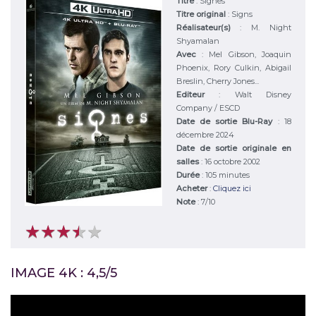
Titre
:
Signes
Titre original
:
Signs
Réalisateur(s)
:
M. Night
Shyamalan
Avec
:
Mel Gibson, Joaquin
Phoenix, Rory Culkin, Abigail
Breslin, Cherry Jones...
Editeur
:
Walt Disney
Company / ESCD
Date de sortie Blu-Ray
: 18
décembre 2024
Date de sortie originale en
salles
: 16 octobre 2002
Durée
:
105 minutes
Acheter
:
Cliquez ici
Note
:
7
/
10
★
★
★
★
★
★
★
★
★
★
IMAGE 4K : 4,5/5