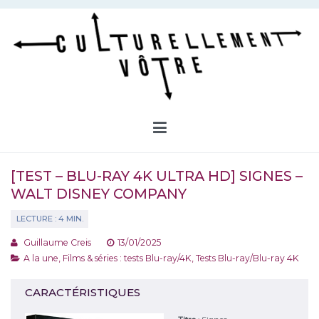
Aller
au
contenu
Culturellement Vôtre
Webzine Culturel
[TEST – BLU-RAY 4K ULTRA HD] SIGNES –
WALT DISNEY COMPANY
Guillaume Creis
13/01/2025
A la une
,
Films & séries : tests Blu-ray/4K
,
Tests Blu-ray/Blu-ray 4K
CARACTÉRISTIQUES