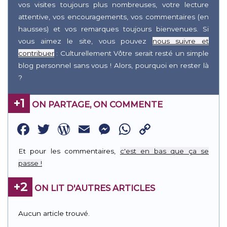
vos visites toujours plus nombreuses, votre lecture
attentive, vos encouragements, vos commentaires (en
hausses) et vos remarques toujours bienvenues. Si
vous aimez le site, vous pouvez
nous suivre et
contribuer
: Culturellement Vôtre serait resté un simple
blog personnel sans vous ! Alors, pourquoi en rester là
?
+1
ON PARTAGE, ON COMMENTE
Facebook
Twitter
WordPress
Email
Messenger
WhatsApp
Copy
Link
Et pour les commentaires,
c'est en bas que ça se
passe !
+2
ON LIT D'AUTRES ARTICLES
Aucun article trouvé.