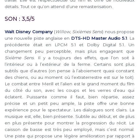
travail. Elle est respectueuse du film et offre de nouveaux
détails. Tout ce qu’on attend d’une remasterisation.
SON : 3,5/5
Walt Disney Company
(
Willow, Sixièmes Sens
) nous propose
une nouvelle piste anglaise en
DTS-HD Master Audio 5.1
. La
précédente était en LPCM 5.1 et Dolby Digital 5.1. Un
changement peu perceptible, mais plus engageant que
Sixième Sens
. Il y a toujours des effets, que l’on soit à
l’intérieur ou à l’extérieur de la ferme. Certains sont plus
subtils que d’autres (on pense à l’aboiement quasi constant
des chiens, ou au moment où l’extraterrestre est sur le toit).
Le combat entre Merill et l’alien est le grand moment du film
du côté du son, avec les coups et les verres d’eau qui
éclatent. Puissante comme il faut, bien répartie, assez
précise et un petit peu ample, la piste offre une bonne
expérience pour le spectateur. Les dialogues sont clairs. La
musique est, elle, bien présente. Subtile au début, et de plus
en plus présente pour montrer la progression du récit. Le
caisson de basse est très peu employé, mais c’est normal.
Une piste qui propose une légère amélioration par rapport à