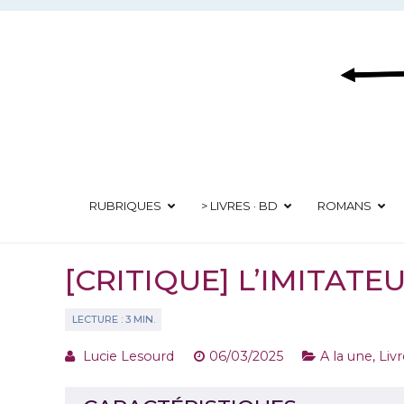
Aller
au
contenu
RUBRIQUES
> LIVRES · BD
ROMANS
[CRITIQUE] L’IMITAT
Lucie Lesourd
06/03/2025
A la une
,
Liv