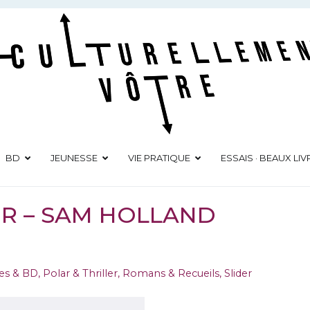
Culturellement Vôtre
Webzine Culturel
BD
JEUNESSE
VIE PRATIQUE
ESSAIS · BEAUX LIV
EUR – SAM HOLLAND
res & BD
,
Polar & Thriller
,
Romans & Recueils
,
Slider