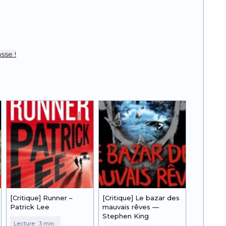
r
pp
sse !
[Critique] Runner –
[Critique] Le bazar des
Patrick Lee
mauvais rêves —
Stephen King