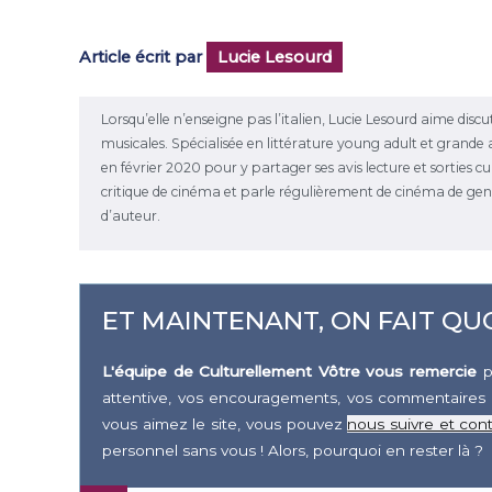
Article écrit par
Lucie Lesourd
Lorsqu’elle n’enseigne pas l’italien, Lucie Lesourd aime disc
musicales. Spécialisée en littérature young adult et grande a
en février 2020 pour y partager ses avis lecture et sorties c
critique de cinéma et parle régulièrement de cinéma de genr
d’auteur.
ET MAINTENANT, ON FAIT QUO
L'équipe de Culturellement Vôtre vous remercie
p
attentive, vos encouragements, vos commentaires 
vous aimez le site, vous pouvez
nous suivre et cont
personnel sans vous ! Alors, pourquoi en rester là ?