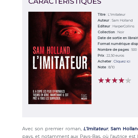
CARACTÉRISTIQUES
Titre
:
L'Imitateur
Auteur
:
Sam Holland
Editeur
:
HarperCollins
Collection
: Noir
Date de sortie en librai
Format numérique disp
Nombre de pages
: 500
Prix
: 22,50 euros
Acheter
:
Cliquez ici
Note
:
8
/
10
★
★
★
★
★
★
★
★
★
★
Avec son premier roman,
L’Imitateur
,
Sam Hollan
pays, et notamment aux Pays-Bas, où l’autrice est l