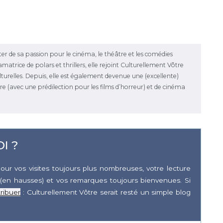
uter de sa passion pour le cinéma, le théâtre et les comédies
matrice de polars et thrillers, elle rejoint Culturellement Vôtre
ulturelles. Depuis, elle est également devenue une (excellente)
e (avec une prédilection pour les films d’horreur) et de cinéma
I ?
our vos visites toujours plus nombreuses, votre lecture
(en hausses) et vos remarques toujours bienvenues. Si
ribuer
: Culturellement Vôtre serait resté un simple blog