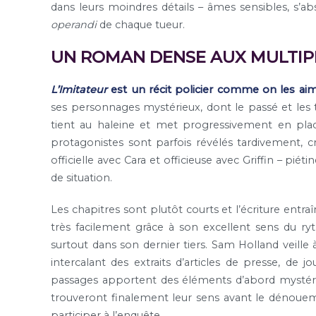
dans leurs moindres détails – âmes sensibles, s’abst
operandi
de chaque tueur.
UN ROMAN DENSE AUX MULTIP
L’Imitateur
est un récit policier comme on les aime
ses personnages mystérieux, dont le passé et les tra
tient au haleine et met progressivement en place
protagonistes sont parfois révélés tardivement, c
officielle avec Cara et officieuse avec Griffin – pié
de situation.
Les chapitres sont plutôt courts et l’écriture entra
très facilement grâce à son excellent sens du ry
surtout dans son dernier tiers. Sam Holland veille
intercalant des extraits d’articles de presse, de 
passages apportent des éléments d’abord mystérieu
trouveront finalement leur sens avant le dénouem
participer à l’enquête.