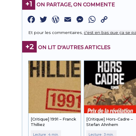
+1
ON PARTAGE, ON COMMENTE
Facebook
Twitter
WordPress
Email
Messenge
WhatsA
Copy
Link
Et pour les commentaires,
c'est en bas que ça se pa
+2
ON LIT D'AUTRES ARTICLES
[Critique] 1991 – Franck
[Critique] Hors-Cadre –
Thilliez
Stefan Ahnhem