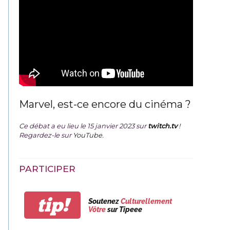
Marvel, est-ce encore du cinéma ?
Ce débat a eu lieu le 15 janvier 2023 sur
twitch.tv
!
Regardez-le sur
YouTube
.
PARTICIPER
tip!
Soutenez
Culturellement
Vôtre
sur Tipeee