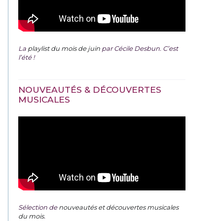
La
playlist du mois de juin
par Cécile Desbun. C’est
l’été !
NOUVEAUTÉS & DÉCOUVERTES
MUSICALES
Sélection de
nouveautés et découvertes musicales
du mois
.