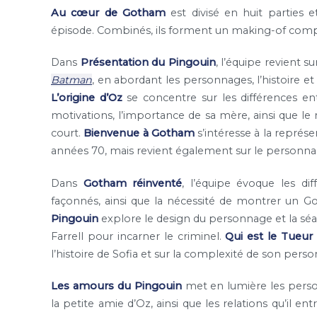
Au cœur de Gotham
est divisé en huit parties 
épisode. Combinés, ils forment un making-of comple
Dans
Présentation du Pingouin
, l’équipe revient s
Batman
, en abordant les personnages, l’histoire et
L’origine d’Oz
se concentre sur les différences ent
motivations, l’importance de sa mère, ainsi que le 
court.
Bienvenue à Gotham
s’intéresse à la repré
années 70, mais revient également sur le personnag
Dans
Gotham réinventé
, l’équipe évoque les dif
façonnés, ainsi que la nécessité de montrer un 
Pingouin
explore le design du personnage et la séan
Farrell pour incarner le criminel.
Qui est le Tueur 
l’histoire de Sofia et sur la complexité de son pers
Les amours du Pingouin
met en lumière les perso
la petite amie d’Oz, ainsi que les relations qu’il ent