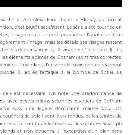
a LF et Arri Alexa Mini LF), et le Blu-ray, au format
ition, c’est plutôt satisfaisant. La série a été tournée en
 l’image a subi en post-production l’ajout d’un filtre
égèrement l’image, mais les détails des visages restent
ois les démarcations sur le visage de Colin Farrell). Les
les éléments abîmés de Gotham) sont très correctes.
 deux ou trois plans d’ensemble, mais rien de vraiment
épisode 8 (après l’attaque à la bombe de Sofia). La
ue cela est nécessaire. On note une prédominance de
s, avec des variations selon les quartiers de Gotham
observe aussi une légère dominante mauve pour Oz
ouchers de soleil sont bien rendus, et les teintes de
me si l’on sent que le travail sur les ombres aurait pu
rofonds et non bouchés, à l’exception d’un plan dans