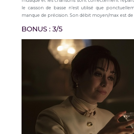
musique et les chansons sont correctement répartis
le caisson de basse n’est utilisé que ponctuelle
manque de précision. Son débit moyen/max est de
BONUS : 3/5