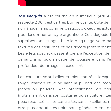
The Penguin
a été tourné en numérique (Arri Alex
respecté 2.00:1, est de très bonne qualité. Côté défin
numérique, mais comme beaucoup d’œuvres actuelles,
pour lui donner un style argentique. Cela dégrade l
superbes (on distingue bien le maquillage, voire parf
textures des costumes et des décors (notamment 
Les effets spéciaux passent bien, à l’exception de
gênant, ainsi qu’un nuage de poussière dans l’
profondeur de l’image est excellente.
Les couleurs sont belles et bien saturées lorsq
rouge, marron et jaune dans la plupart des scène
(riches ou pauvres). Par intermittence, on 
(notamment dans son costume ou sa voiture). Les c
peau respectées. Les contrastes sont excellents, mê
être plus abouti. Les noirs sont généralement p