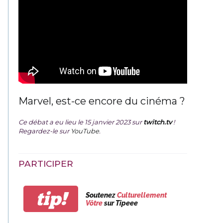
Marvel, est-ce encore du cinéma ?
Ce débat a eu lieu le 15 janvier 2023 sur
twitch.tv
!
Regardez-le sur
YouTube
.
PARTICIPER
tip!
Soutenez
Culturellement
Vôtre
sur Tipeee