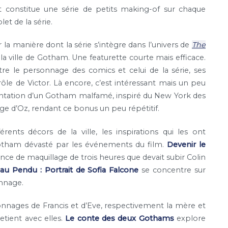
et constitue une série de petits making-of sur chaque
t de la série.
ur la manière dont la série s’intègre dans l’univers de
The
 la ville de Gotham. Une featurette courte mais efficace.
re le personnage des comics et celui de la série, ses
rôle de Victor. Là encore, c’est intéressant mais un peu
sentation d’un Gotham malfamé, inspiré du New York des
e d’Oz, rendant ce bonus un peu répétitif.
férents décors de la ville, les inspirations qui les ont
Gotham dévasté par les événements du film.
Devenir le
ce de maquillage de trois heures que devait subir Colin
au Pendu : Portrait de Sofia Falcone
se concentre sur
onnage.
nnages de Francis et d’Eve, respectivement la mère et
retient avec elles.
Le conte des deux Gothams
explore