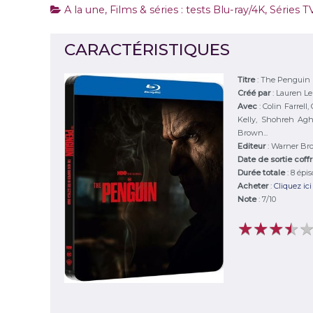
A la une
,
Films & séries : tests Blu-ray/4K
,
Séries T
CARACTÉRISTIQUES
Titre
:
The Penguin
Créé par
:
Lauren L
Avec
:
Colin Farrell,
Kelly, Shohreh Agh
Brown...
Editeur
:
Warner Bro
Date de sortie cof
Durée totale
: 8 épi
Acheter
:
Cliquez ici
Note
:
7
/
10
★
★
★
★
★
★
★
★