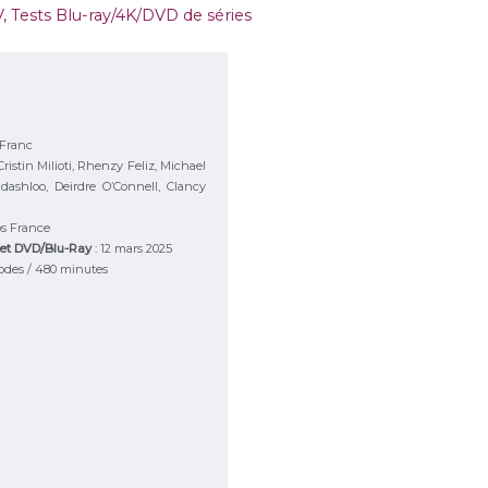
V
,
Tests Blu-ray/4K/DVD de séries
eFranc
 Cristin Milioti, Rhenzy Feliz, Michael
dashloo, Deirdre O’Connell, Clancy
s France
fret DVD/Blu-Ray
: 12 mars 2025
sodes / 480 minutes
★
★