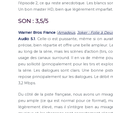
l’épisode 2, ce qui reste anecdotique. Les blancs 
Un bon master HD, bien que légèrement imparfait.
SON : 3,5/5
Warner Bros France
(
Amadeus
,
Joker : Folie à Deu
Audio 5.1
. Celle-ci est puissante, même si on aurai
précise, bien répartie et offre une belle ampleur.
au long de la série, mais les scènes d’action (tirs,
usage des canaux surround. Il en va de même pour 
peu sollicité (principalement pour les tirs et expl
la série. Les dialogues sont clairs. Une bonne pis
repose principalement sur les dialogues. Le débit m
3,2 Mbps.
Du côté de la piste française, nous avons un mixa
peu ample (ce qui est normal pour ce format), mai
légèrement élevé, mais il s’intègre bien au mixage 