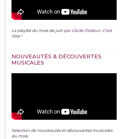
La
playlist du mois de juin
par Cécile Desbun. C’est
l’été !
NOUVEAUTÉS & DÉCOUVERTES
MUSICALES
Sélection de
nouveautés et découvertes musicales
du mois
.