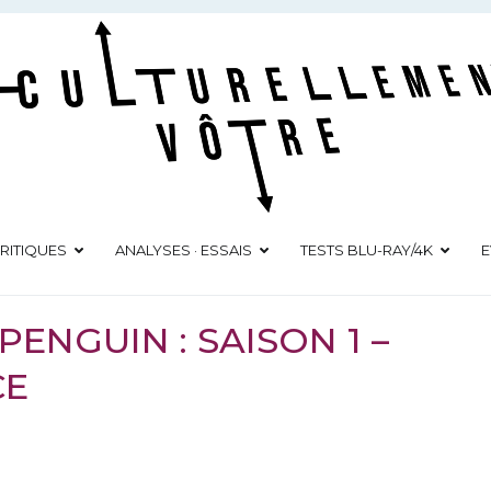
Culturellement Vôtre
Webzine Culturel
RITIQUES
ANALYSES · ESSAIS
TESTS BLU-RAY/4K
E
PENGUIN : SAISON 1 –
CE