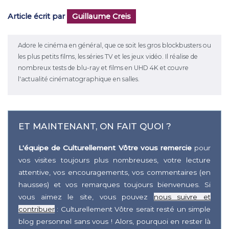
Article écrit par
Guillaume Creis
Adore le cinéma en général, que ce soit les gros blockbusters ou
les plus petits films, les séries TV et les jeux vidéo. Il réalise de
nombreux tests de blu-ray et films en UHD 4K et couvre
l'actualité cinématographique en salles.
ET MAINTENANT, ON FAIT QUOI ?
L'équipe de Culturellement Vôtre vous remercie
pour
vos visites toujours plus nombreuses, votre lecture
attentive, vos encouragements, vos commentaires (en
hausses) et vos remarques toujours bienvenues. Si
vous aimez le site, vous pouvez
nous suivre et
contribuer
: Culturellement Vôtre serait resté un simple
blog personnel sans vous ! Alors, pourquoi en rester là