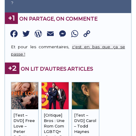
?
+1
ON PARTAGE, ON COMMENTE
Facebook
Twitter
WordPress
Email
Messenger
WhatsApp
Copy
Link
Et pour les commentaires,
c'est en bas que ça se
passe !
+2
ON LIT D'AUTRES ARTICLES
[Test –
[Critique]
[Test –
DVD] Free
Bros : Une
DVD] Carol
Love –
Rom Com
– Todd
Peter
LGBTQ+
Haynes