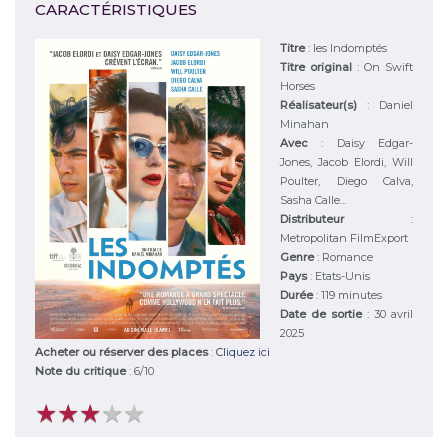
CARACTÉRISTIQUES
Titre
:
les Indomptés
Titre original
:
On Swift
Horses
Réalisateur(s)
:
Daniel
Minahan
Avec
:
Daisy Edgar-
Jones, Jacob Elordi, Will
Poulter, Diego Calva,
Sasha Calle...
Distributeur
:
Metropolitan FilmExport
Genre
:
Romance
Pays
:
Etats-Unis
Durée
:
119 minutes
Date de sortie
: 30 avril
2025
Acheter ou réserver des places
:
Cliquez ici
Note du critique
:
6
/
10
★
★
★
★
★
★
★
★
★
★