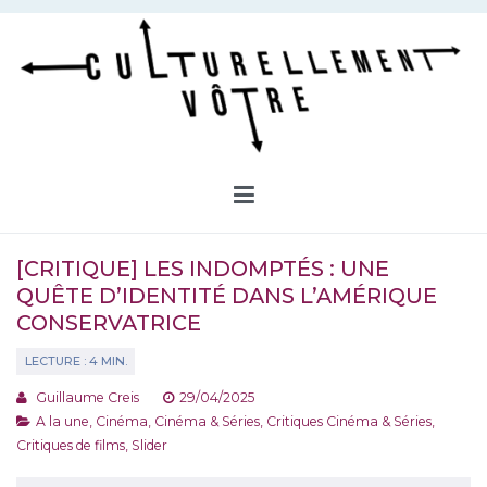
Aller
au
contenu
Culturellement Vôtre
Webzine Culturel
[CRITIQUE] LES INDOMPTÉS : UNE
QUÊTE D’IDENTITÉ DANS L’AMÉRIQUE
CONSERVATRICE
Guillaume Creis
29/04/2025
A la une
,
Cinéma
,
Cinéma & Séries
,
Critiques Cinéma & Séries
,
Critiques de films
,
Slider