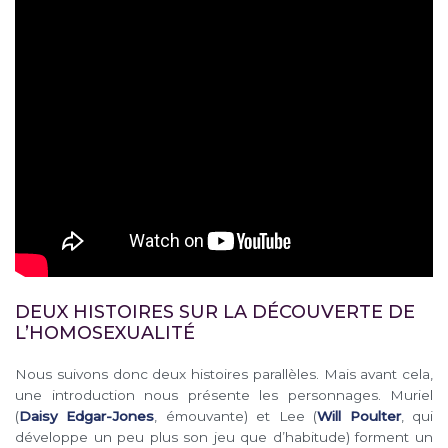
DEUX HISTOIRES SUR LA DÉCOUVERTE DE
L’HOMOSEXUALITÉ
Nous suivons donc deux histoires parallèles. Mais avant cela,
une introduction nous présente les personnages. Muriel
(
Daisy Edgar-Jones
, émouvante) et Lee (
Will Poulter
, qui
développe un peu plus son jeu que d’habitude) forment un