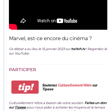
Marvel, est-ce encore du cinéma ?
Ce débat a eu lieu le 15 janvier 2023 sur
twitch.tv
! Regardez-le
sur
YouTube
.
PARTICIPER
tip!
Soutenez
Culturellement Vôtre
sur
Tipeee
Culturellement Vôtre a besoin de votre soutien.
Faites un don
sur
Tipeee
pour nous aider à acheter les moyens et le temps