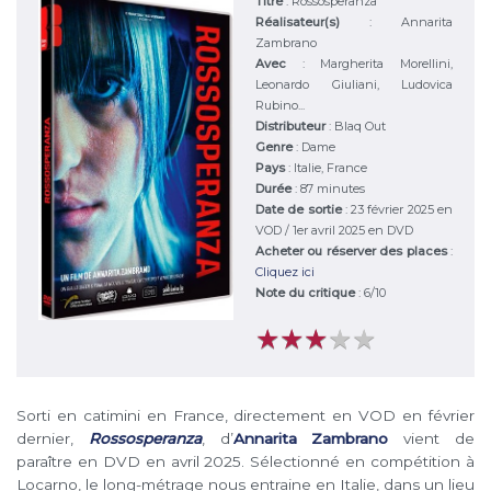
Titre
:
Rossosperanza
Réalisateur(s)
:
Annarita
Zambrano
Avec
:
Margherita Morellini,
Leonardo Giuliani, Ludovica
Rubino...
Distributeur
:
Blaq Out
Genre
:
Dame
Pays
:
Italie, France
Durée
:
87 minutes
Date de sortie
: 23 février 2025 en
VOD / 1er avril 2025 en DVD
Acheter ou réserver des places
:
Cliquez ici
Note du critique
:
6
/
10
★
★
★
★
★
★
★
★
★
★
Sorti en catimini en France, directement en VOD en février
dernier,
Rossosperanza
, d’
Annarita Zambrano
vient de
paraître en DVD en avril 2025. Sélectionné en compétition à
Locarno, le long-métrage nous entraine en Italie, dans un lieu