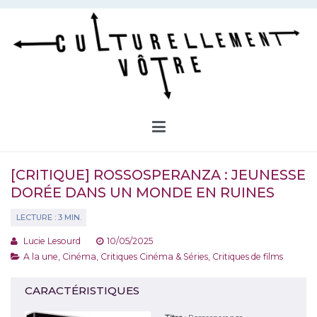
Aller
au
contenu
Culturellement Vôtre
Webzine Culturel
[CRITIQUE] ROSSOSPERANZA : JEUNESSE
DORÉE DANS UN MONDE EN RUINES
Lucie Lesourd
10/05/2025
A la une
,
Cinéma
,
Critiques Cinéma & Séries
,
Critiques de films
CARACTÉRISTIQUES