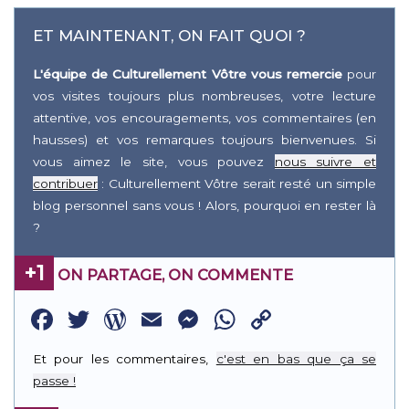
ET MAINTENANT, ON FAIT QUOI ?
L'équipe de Culturellement Vôtre vous remercie
pour
vos visites toujours plus nombreuses, votre lecture
attentive, vos encouragements, vos commentaires (en
hausses) et vos remarques toujours bienvenues. Si
vous aimez le site, vous pouvez
nous suivre et
contribuer
: Culturellement Vôtre serait resté un simple
blog personnel sans vous ! Alors, pourquoi en rester là
?
+1
ON PARTAGE, ON COMMENTE
Facebook
Twitter
WordPress
Email
Messenger
WhatsApp
Copy
Link
Et pour les commentaires,
c'est en bas que ça se
passe !