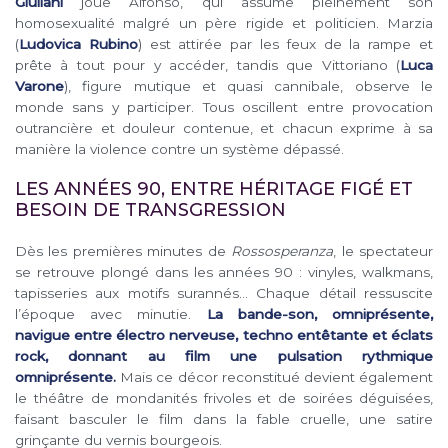
Giuliani
joue Alfonso, qui assume pleinement son
homosexualité malgré un père rigide et politicien. Marzia
(
Ludovica Rubino
) est attirée par les feux de la rampe et
prête à tout pour y accéder, tandis que Vittoriano (
Luca
Varone
), figure mutique et quasi cannibale, observe le
monde sans y participer. Tous oscillent entre provocation
outrancière et douleur contenue, et chacun exprime à sa
manière la violence contre un système dépassé.
LES ANNÉES 90, ENTRE HÉRITAGE FIGÉ ET
BESOIN DE TRANSGRESSION
Dès les premières minutes de
Rossosperanza
, le spectateur
se retrouve plongé dans les années 90 : vinyles, walkmans,
tapisseries aux motifs surannés… Chaque détail ressuscite
l’époque avec minutie.
La bande-son, omniprésente,
navigue entre électro nerveuse, techno entêtante et éclats
rock, donnant au film une pulsation rythmique
omniprésente.
Mais ce décor reconstitué devient également
le théâtre de mondanités frivoles et de soirées déguisées,
faisant basculer le film dans la fable cruelle, une satire
grinçante du vernis bourgeois.