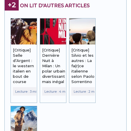
+2
ON LIT D'AUTRES ARTICLES
[Critique]
[Critique]
[Critique]
Selle
Dernière
Silvio et les
d’Argent :
Nuit à
autres : La
le western
Milan : Un
fa(r)ce
italien en
polar urbain
italienne
bout de
divertissant
selon Paolo
course
mais inégal
Sorrentino