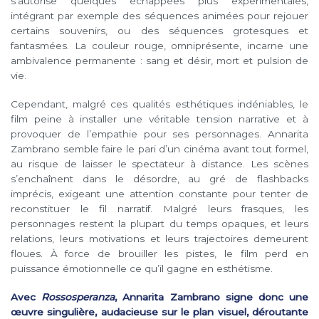
s’autorise quelques échappées plus expérimentales,
intégrant par exemple des séquences animées pour rejouer
certains souvenirs, ou des séquences grotesques et
fantasmées. La couleur rouge, omniprésente, incarne une
ambivalence permanente : sang et désir, mort et pulsion de
vie.
Cependant, malgré ces qualités esthétiques indéniables, le
film peine à installer une véritable tension narrative et à
provoquer de l’empathie pour ses personnages. Annarita
Zambrano semble faire le pari d’un cinéma avant tout formel,
au risque de laisser le spectateur à distance. Les scènes
s’enchaînent dans le désordre, au gré de flashbacks
imprécis, exigeant une attention constante pour tenter de
reconstituer le fil narratif. Malgré leurs frasques, les
personnages restent la plupart du temps opaques, et leurs
relations, leurs motivations et leurs trajectoires demeurent
floues. À force de brouiller les pistes, le film perd en
puissance émotionnelle ce qu’il gagne en esthétisme.
Avec
Rossosperanza
, Annarita Zambrano signe donc une
œuvre singulière, audacieuse sur le plan visuel, déroutante