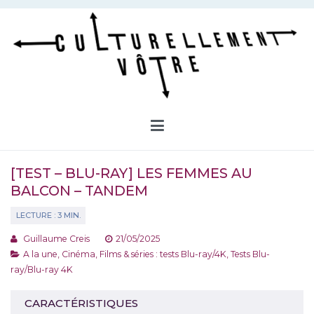
Aller
au
contenu
Culturellement Vôtre
Webzine Culturel
[TEST – BLU-RAY] LES FEMMES AU
BALCON – TANDEM
Guillaume Creis
21/05/2025
A la une
,
Cinéma
,
Films & séries : tests Blu-ray/4K
,
Tests Blu-
ray/Blu-ray 4K
CARACTÉRISTIQUES