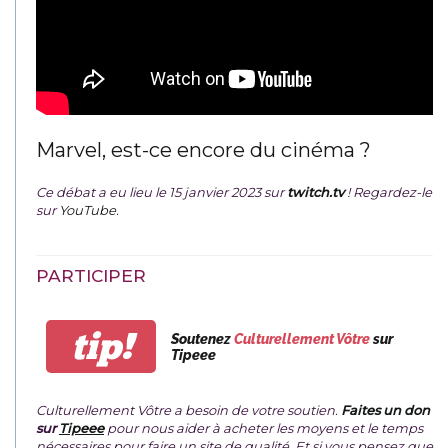
Marvel, est-ce encore du cinéma ?
Ce débat a eu lieu le 15 janvier 2023 sur
twitch.tv
! Regardez-le
sur
YouTube
.
PARTICIPER
tip!
Soutenez
Culturellement Vôtre
sur
Tipeee
Culturellement Vôtre a besoin de votre soutien.
Faites un don
sur
Tipeee
pour nous aider à acheter les moyens et le temps
nécessaires pour faire un site de qualité. Et si vous pensez que