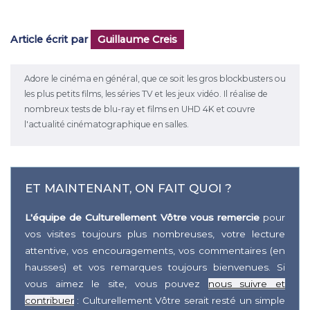
Article écrit par
Guillaume Creis
Adore le cinéma en général, que ce soit les gros blockbusters ou
les plus petits films, les séries TV et les jeux vidéo. Il réalise de
nombreux tests de blu-ray et films en UHD 4K et couvre
l'actualité cinématographique en salles.
ET MAINTENANT, ON FAIT QUOI ?
L'équipe de Culturellement Vôtre vous remercie
pour
vos visites toujours plus nombreuses, votre lecture
attentive, vos encouragements, vos commentaires (en
hausses) et vos remarques toujours bienvenues. Si
vous aimez le site, vous pouvez
nous suivre et
contribuer
: Culturellement Vôtre serait resté un simple