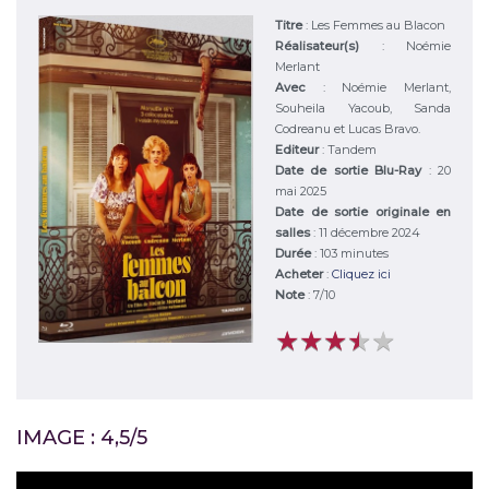
Titre
:
Les Femmes au Blacon
Réalisateur(s)
:
Noémie
Merlant
Avec
:
Noémie Merlant,
Souheila Yacoub, Sanda
Codreanu et Lucas Bravo.
Editeur
:
Tandem
Date de sortie Blu-Ray
: 20
mai 2025
Date de sortie originale en
salles
: 11 décembre 2024
Durée
:
103 minutes
Acheter
:
Cliquez ici
Note
:
7
/
10
★
★
★
★
★
★
★
★
★
★
IMAGE : 4,5/5