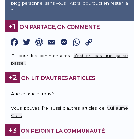
blog personnel sans vous ! Alors, pourquoi en rester là
?
+1
ON PARTAGE, ON COMMENTE
Facebook
Twitter
WordPress
Email
Messenger
WhatsApp
Copy
Link
Et pour les commentaires,
c'est en bas que ça se
passe !
+2
ON LIT D'AUTRES ARTICLES
Aucun article trouvé.
Vous pouvez lire aussi d'autres articles de
Guillaume
Creis
.
+3
ON REJOINT LA COMMUNAUTÉ