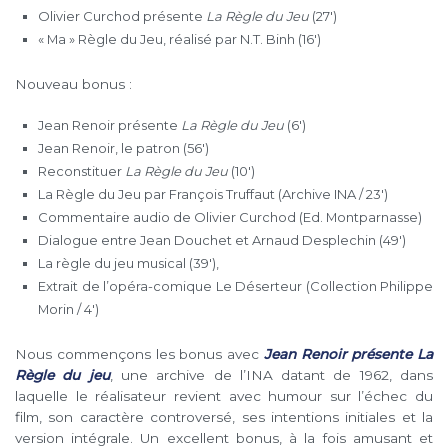
Olivier Curchod présente
La Règle du Jeu
(27′)
« Ma » Règle du Jeu, réalisé par N.T. Binh (16′)
Nouveau bonus :
Jean Renoir présente
La Règle du Jeu
(6′)
Jean Renoir, le patron (56′)
Reconstituer
La Règle du Jeu
(10′)
La Règle du Jeu par François Truffaut (Archive INA / 23′)
Commentaire audio de Olivier Curchod (Ed. Montparnasse)
Dialogue entre Jean Douchet et Arnaud Desplechin (49′)
La règle du jeu musical (39′),
Extrait de l’opéra-comique Le Déserteur (Collection Philippe
Morin / 4′)
Nous commençons les bonus avec
Jean Renoir présente La
Règle du jeu
, une archive de l’INA datant de 1962, dans
laquelle le réalisateur revient avec humour sur l’échec du
film, son caractère controversé, ses intentions initiales et la
version intégrale. Un excellent bonus, à la fois amusant et