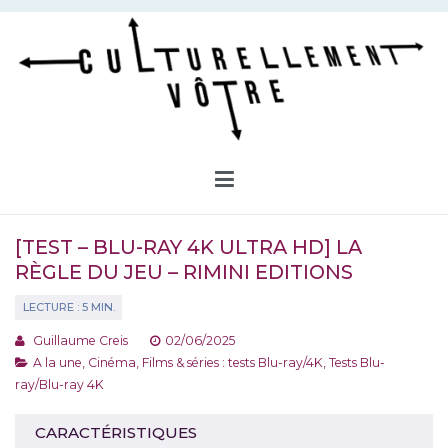
Aller
au
contenu
Culturellement Vôtre
Webzine Culturel
[TEST – BLU-RAY 4K ULTRA HD] LA
RÈGLE DU JEU – RIMINI EDITIONS
Guillaume Creis
02/06/2025
A la une
,
Cinéma
,
Films & séries : tests Blu-ray/4K
,
Tests Blu-
ray/Blu-ray 4K
CARACTÉRISTIQUES