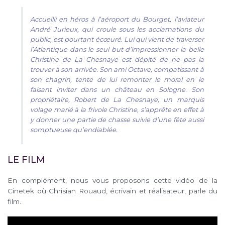
Accueilli en héros à l’aéroport du Bourget, l’aviateur
André Jurieux, qui croule sous les acclamations du
public, est pourtant écœuré. Lui qui vient de traverser
l’Atlantique dans le seul but d’impressionner la belle
Christine de La Chesnaye est dépité de ne pas la
trouver à son arrivée. Son ami Octave, compatissant à
son chagrin, tente de lui remonter le moral en le
faisant inviter dans un château en Sologne. Son
propriétaire, Robert de La Chesnaye, un marquis
volage marié à la frivole Christine, s’apprête en effet à
y donner une partie de chasse suivie d’une fête aussi
somptueuse qu’endiablée.
LE FILM
En complément, nous vous proposons cette vidéo de la
Cinetek où Chrisian Rouaud, écrivain et réalisateur, parle du
film.