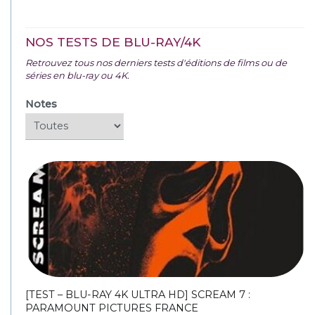
NOS TESTS DE BLU-RAY/4K
Retrouvez tous nos derniers tests d'éditions de films ou de
séries en blu-ray ou 4K.
Notes
[TEST – BLU-RAY 4K ULTRA HD] SCREAM 7 :
PARAMOUNT PICTURES FRANCE