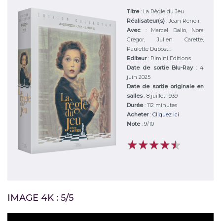
Titre
:
La Règle du Jeu
Réalisateur(s)
:
Jean Renoir
Avec
:
Marcel Dalio, Nora
Gregor, Julien Carette,
Paulette Dubost...
Editeur
:
Rimini Editions
Date de sortie Blu-Ray
: 4
juin 2025
Date de sortie originale en
salles
: 8 juillet 1939
Durée
:
112 minutes
Acheter
:
Cliquez ici
Note
:
9
/
10
★
★
★
★
★
★
★
★
★
★
IMAGE 4K : 5/5