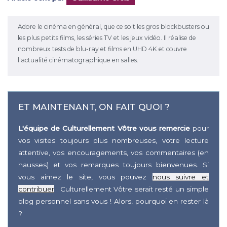
Adore le cinéma en général, que ce soit les gros blockbusters ou
les plus petits films, les séries TV et les jeux vidéo. Il réalise de
nombreux tests de blu-ray et films en UHD 4K et couvre
l'actualité cinématographique en salles.
ET MAINTENANT, ON FAIT QUOI ?
L'équipe de Culturellement Vôtre vous remercie
pour
vos visites toujours plus nombreuses, votre lecture
attentive, vos encouragements, vos commentaires (en
hausses) et vos remarques toujours bienvenues. Si
vous aimez le site, vous pouvez
nous suivre et
contribuer
: Culturellement Vôtre serait resté un simple
blog personnel sans vous ! Alors, pourquoi en rester là
?