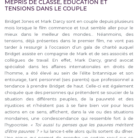
MÉPRIS DE CLASSE, ÉDUCATION ET
TENSIONS DANS LE COUPLE
Bridget Jones et Mark Darcy sont en couple depuis plusieurs
mois lorsque le film commence et tout semble aller pour le
mieux dans le meilleur des mondes… Néanmoins, des
tensions, déjà présentes dans le premier film, ne vont pas
tarder à ressurgir à l’occasion d’un gala de charité auquel
Bridget assiste en compagnie de Mark et de ses associés et
collègues de travail. En effet, Mark Darcy, grand avocat
spécialisé dans les affaires internationales en droits de
l’homme, a été élevé au sein de l’élite britannique et son
entourage, tant personnel (ses parents) que professionnel a
tendance à prendre Bridget de haut. Celle-ci est également
choquée que des personnes qui prétendent se soucier de la
situation des différents peuples, de la pauvreté et des
injustices et n’hésitent pas à se faire bien voir pour leurs
actions en ce sens, affichent, dans la vie ou des situations
mondaines, une condescendance qui ressemble fort à de
l’hypocrisie.
« Toi aussi tu penses que les pauvres méritent
d’être pauvres ? »
lui lance-t-elle alors qu’ils sortent du dîner.
Une pique qui permet de prendre un certain recul sur ce