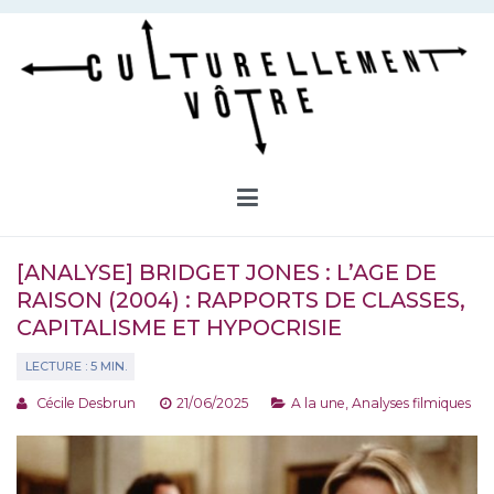
Aller
au
contenu
Culturellement Vôtre
Webzine Culturel
[ANALYSE] BRIDGET JONES : L’AGE DE
RAISON (2004) : RAPPORTS DE CLASSES,
CAPITALISME ET HYPOCRISIE
Cécile Desbrun
21/06/2025
A la une
,
Analyses filmiques