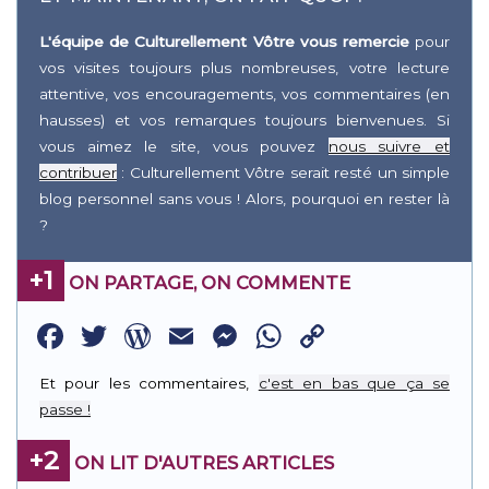
L'équipe de Culturellement Vôtre vous remercie
pour
vos visites toujours plus nombreuses, votre lecture
attentive, vos encouragements, vos commentaires (en
hausses) et vos remarques toujours bienvenues. Si
vous aimez le site, vous pouvez
nous suivre et
contribuer
: Culturellement Vôtre serait resté un simple
blog personnel sans vous ! Alors, pourquoi en rester là
?
+1
ON PARTAGE, ON COMMENTE
Facebook
Twitter
WordPress
Email
Messenger
WhatsApp
Copy
Link
Et pour les commentaires,
c'est en bas que ça se
passe !
+2
ON LIT D'AUTRES ARTICLES