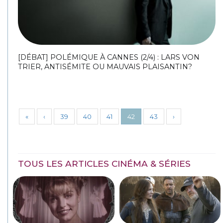
[DÉBAT] POLÉMIQUE À CANNES (2/4) : LARS VON
TRIER, ANTISÉMITE OU MAUVAIS PLAISANTIN?
«
‹
39
40
41
42
43
›
TOUS LES ARTICLES CINÉMA & SÉRIES