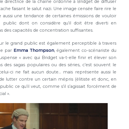
e directrice de la chaîne ordonne à Bridget de diffuser
he faisant le salut nazi. Une image censée faire rire le
re aussi une tendance de certaines émissions de vouloir
public dont on considère qu’il doit être diverti en
s des capacités de concentration suffisantes.
r le grand public est également perceptible à travers
ée par
Emma Thompson
, également co-scénariste du
spense « avec qui Bridget va-t-elle finir et élever son
s des sagas populaires ou des séries, c’est souvent le
elui-ci ne fait aucun doute… mais représente aussi le
e lutter contre un certain mépris (élitiste et donc, en
public ce qu’il veut, comme s’il s’agissait forcément de
al ».