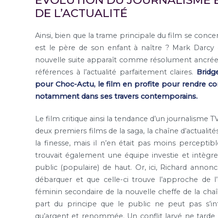
EVOLUTION DU JOURNALISME 
DE L’ACTUALITÉ
Ainsi, bien que la trame principale du film se conc
est le père de son enfant à naître ? Mark Darcy o
nouvelle suite apparaît comme résolument ancrée d
références à l’actualité parfaitement claires.
Bridg
pour Choc-Actu, le film en profite pour rendre co
notamment dans ses travers contemporains.
Le film critique ainsi la tendance d’un journalisme TV
deux premiers films de la saga, la chaîne d’actualité
la finesse, mais il n’en était pas moins perceptibl
trouvait également une équipe investie et intèg
public (populaire) de haut. Or, ici, Richard annonc
débarquer et que celle-ci trouve l’approche de l’
féminin secondaire de la nouvelle cheffe de la cha
part du principe que le public ne peut pas s’in
qu’argent et renommée. Un conflit larvé ne tarde 