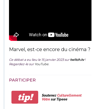
Marvel, est-ce encore du cinéma ?
Ce débat a eu lieu le 15 janvier 2023 sur
twitch.tv
!
Regardez-le sur
YouTube
.
PARTICIPER
tip!
Soutenez
Culturellement
Vôtre
sur Tipeee