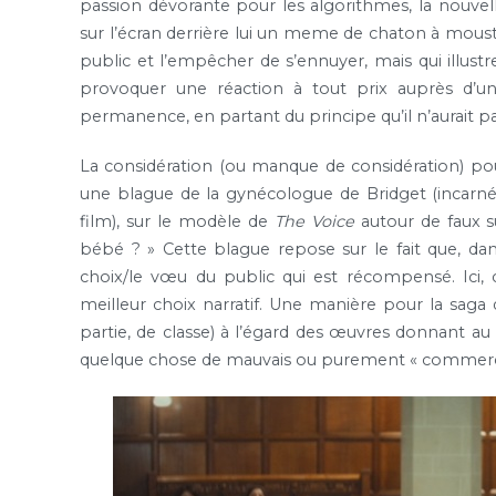
passion dévorante pour les algorithmes, la nouvell
sur l’écran derrière lui un meme de chaton à moustac
public et l’empêcher de s’ennuyer, mais qui illust
provoquer une réaction à tout prix auprès d’un 
permanence, en partant du principe qu’il n’aurait pa
La considération (ou manque de considération) pou
une blague de la gynécologue de Bridget (incarn
film), sur le modèle de
The Voice
autour de faux su
bébé ? » Cette blague repose sur le fait que, dan
choix/le vœu du public qui est récompensé. Ici, c
meilleur choix narratif. Une manière pour la saga d
partie, de classe) à l’égard des œuvres donnant au 
quelque chose de mauvais ou purement « commerci