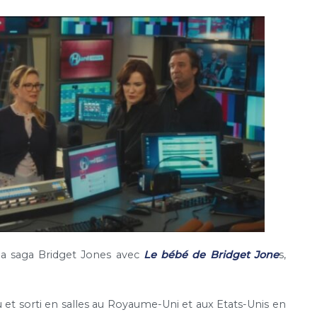
la saga Bridget Jones avec
Le bébé de Bridget Jone
s,
 et sorti en salles au Royaume-Uni et aux Etats-Unis en