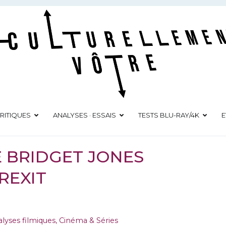
Culturellement Vôtre
Webzine Culturel
RITIQUES
ANALYSES · ESSAIS
TESTS BLU-RAY/4K
E
E BRIDGET JONES
BREXIT
lyses filmiques
,
Cinéma & Séries