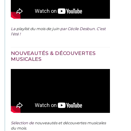
La
playlist du mois de juin
par Cécile Desbun. C’est
l’été !
NOUVEAUTÉS & DÉCOUVERTES
MUSICALES
Sélection de
nouveautés et découvertes musicales
du mois
.