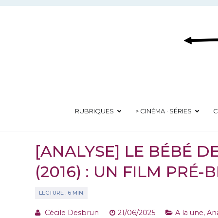
Aller
au
contenu
RUBRIQUES
> CINÉMA · SÉRIES
C
[ANALYSE] LE BÉBÉ D
(2016) : UN FILM PRÉ-
Cécile Desbrun
21/06/2025
A la une
,
Ana