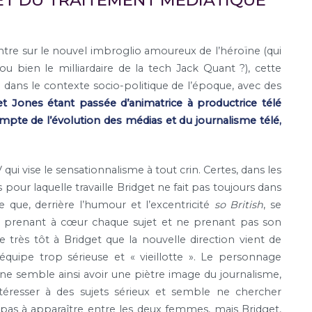
ET DU TRAITEMENT MÉDIATIQUE
entre sur le nouvel imbroglio amoureux de l’héroïne (qui
u bien le milliardaire de la tech Jack Quant ?), cette
ans le contexte socio-politique de l’époque, avec des
et Jones étant passée d’animatrice à productrice télé
mpte de l’évolution des médias et du journalisme télé,
 qui vise le sensationnalisme à tout crin. Certes, dans les
s pour laquelle travaille Bridget ne fait pas toujours dans
e que, derrière l’humour et l’excentricité
so British
, se
re prenant à cœur chaque sujet et ne prenant pas son
e très tôt à Bridget que la nouvelle direction vient de
équipe trop sérieuse et « vieillotte ». Le personnage
îne semble ainsi avoir une piètre image du journalisme,
téresser à des sujets sérieux et semble ne chercher
pas à apparaître entre les deux femmes, mais Bridget,