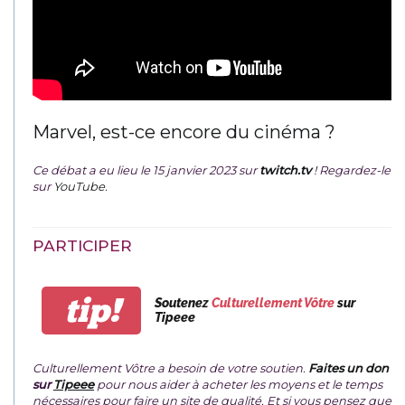
Marvel, est-ce encore du cinéma ?
Ce débat a eu lieu le 15 janvier 2023 sur
twitch.tv
! Regardez-le
sur
YouTube
.
PARTICIPER
tip!
Soutenez
Culturellement Vôtre
sur
Tipeee
Culturellement Vôtre a besoin de votre soutien.
Faites un don
sur
Tipeee
pour nous aider à acheter les moyens et le temps
nécessaires pour faire un site de qualité. Et si vous pensez que