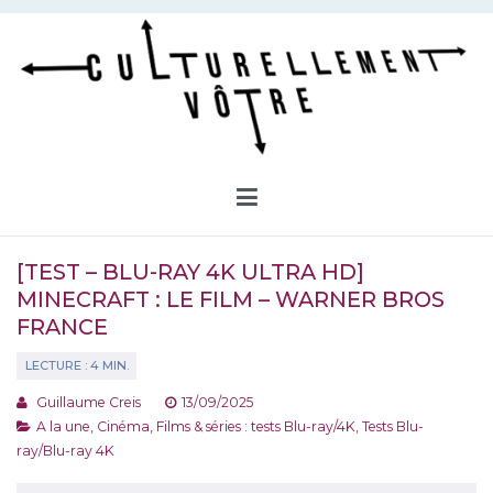
Aller
au
contenu
Culturellement Vôtre
Webzine Culturel
[TEST – BLU-RAY 4K ULTRA HD]
MINECRAFT : LE FILM – WARNER BROS
FRANCE
Guillaume Creis
13/09/2025
A la une
,
Cinéma
,
Films & séries : tests Blu-ray/4K
,
Tests Blu-
ray/Blu-ray 4K