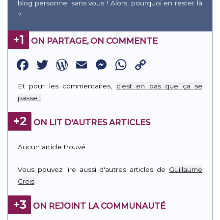
blog personnel sans vous ! Alors, pourquoi en rester là
?
+1
ON PARTAGE, ON COMMENTE
Facebook
Twitter
WordPress
Email
Messenger
WhatsApp
Copy
Link
Et pour les commentaires,
c'est en bas que ça se
passe !
+2
ON LIT D'AUTRES ARTICLES
Aucun article trouvé.
Vous pouvez lire aussi d'autres articles de
Guillaume
Creis
.
+3
ON REJOINT LA COMMUNAUTÉ