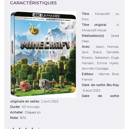
CARACTÉRISTIQUES
Titre
:
Minecraft : Le
Film
Titre original
:
A
Minecraft Movie
Réalisateur(s)
:
Jared
Hess
Avec
:
Jason Momoa,
Jack Black, Danielle
Brooks, Sebastian Euge
Hansen, Emma Myers,
Jennifer Coolidge...
Editeur
:
Warner Bros
France
Date de sortie Blu-Ray
: 6 aout 2025
Date de sortie
originale en salles
: 2 avril 2025
Durée
:
101 minutes
Acheter
:
Cliquez ici
Note
:
8
/
10