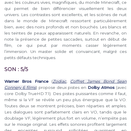
avec les couleurs vives, magnifiques, du monde Minecraft, ce
qui permet de bien différencier visuellement les deux
univers. Les contrastes sont excellents, et les scènes de nuit
dans le monde de Minecraft ressortent particulièrement
bien, avec des noirs profonds et non bouchés. Les blancs et
les teintes de peaux apparaissent naturels. En revanche, on
note la présence de petites saccades, surtout en début de
film, ce qui peut par moments casser légèrement
l’immersion. Un master solide et convaincant, malgré ces
petits défauts techniques.
SON : 5/5
Warner Bros France
(
Zodiac
,
Coffret James Bond Sean
Connery 6 films
) propose deux pistes en
Dolby Atmos
(avec
core Dolby TrueHD 7.1). Des pistes puissantes comme il faut,
même si la VF se révèle un peu plus énergique que la VO.
Toutes deux se montrent précises, bien réparties et amples.
Les dialogues sont parfaitement clairs en VO, tandis que le
doublage VF, légèrement plus fort en volume, n’empiète pas
sur le mixage original. Les effets sonores profitent largement
des enceintes surround, sollicitées quasiment en