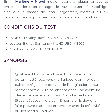
Enfin,
Marlène + Nitwit
met en avant la relation amusante
entre ces deux personnages, le travail de Jennifer Coolidge,
ainsi que le caméo de Jens Bergensten, créateur du jeu
vidéo. Un petit supplément sympathique pour conclure.
CONDITIONS DU TEST
TV 4K UHD Sony Bravia KD49XF7077SAEP
Lecteur Blu-ray Samsung 4K UHD UBD-M8500
Ampli Yamaha 4K UHD YHT-1840
SYNOPSIS
Quatre antihéros franchissent malgré eux un
portail mystérieux vers « la Surface », un monde
cubique régi par le pouvoir de l’imagination. Pour
rentrer chez eux, ils se lancent dans une aventure
pleine de magie aux côtés d’un allié inattendu,
Steve, bâtisseur hors pair. Ensemble, ils devront
faire preuve d’audace et renouer avec la créativité
qui les rend si uniques.