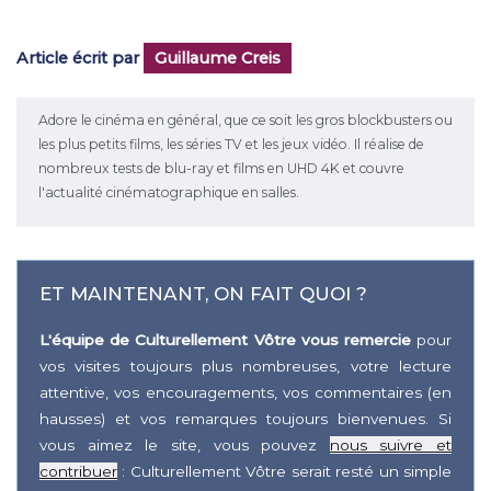
Article écrit par
Guillaume Creis
Adore le cinéma en général, que ce soit les gros blockbusters ou
les plus petits films, les séries TV et les jeux vidéo. Il réalise de
nombreux tests de blu-ray et films en UHD 4K et couvre
l'actualité cinématographique en salles.
ET MAINTENANT, ON FAIT QUOI ?
L'équipe de Culturellement Vôtre vous remercie
pour
vos visites toujours plus nombreuses, votre lecture
attentive, vos encouragements, vos commentaires (en
hausses) et vos remarques toujours bienvenues. Si
vous aimez le site, vous pouvez
nous suivre et
contribuer
: Culturellement Vôtre serait resté un simple