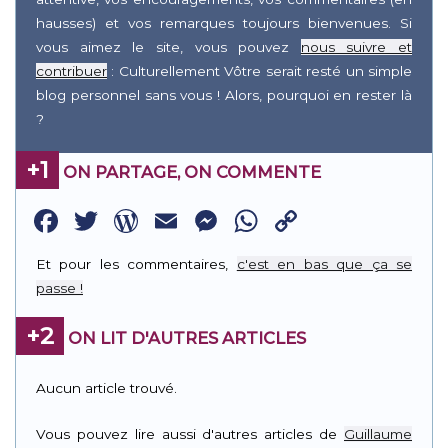
hausses) et vos remarques toujours bienvenues. Si
vous aimez le site, vous pouvez
nous suivre et
contribuer
: Culturellement Vôtre serait resté un simple
blog personnel sans vous ! Alors, pourquoi en rester là
?
+1
ON PARTAGE, ON COMMENTE
Facebook
Twitter
WordPress
Email
Messenger
WhatsApp
Copy
Link
Et pour les commentaires,
c'est en bas que ça se
passe !
+2
ON LIT D'AUTRES ARTICLES
Aucun article trouvé.
Vous pouvez lire aussi d'autres articles de
Guillaume