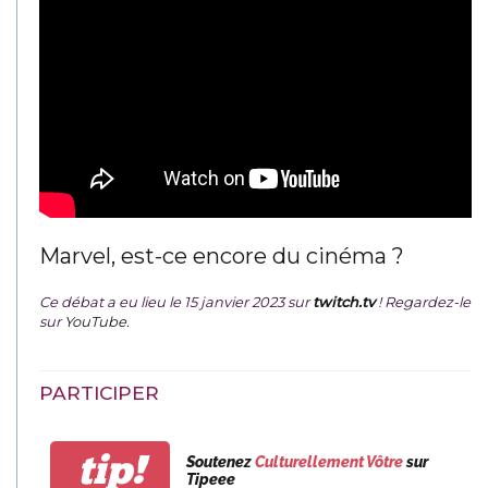
Marvel, est-ce encore du cinéma ?
Ce débat a eu lieu le 15 janvier 2023 sur
twitch.tv
! Regardez-le
sur
YouTube
.
PARTICIPER
tip!
Soutenez
Culturellement Vôtre
sur
Tipeee