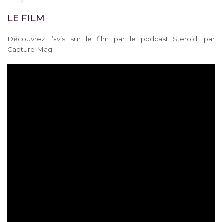
LE FILM
Découvrez l’avis sur le film par le podcast Steroid, par
Capture Mag :