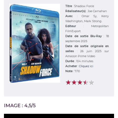
Titre
:
Shadow Force
Réalisateur(s)
:
Joe Carnahan
Avec
:
Omar Sy, Kerry
Washington, Mark Strong..
Editeur
:
Metropolitan
FilmExport
Date de sortie Blu-Ray
: 18
septembre 2025
Date de sortie originale en
salles
: 26 juin 2025 sur
Amazon Prime Video
Durée
:
104 minutes
Acheter
:
Cliquez ici
Note
:
7
/
10
★
★
★
★
★
★
★
★
★
★
IMAGE : 4,5/5