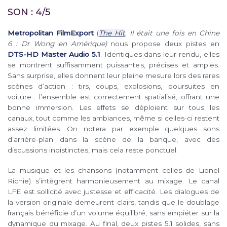
SON : 4/5
Metropolitan FilmExport
(
The Hit
, Il était une fois en Chine
6 : Dr Wong en Amérique
)
nous propose deux pistes en
DTS-HD Master Audio 5.1
. Identiques dans leur rendu, elles
se montrent suffisamment puissantes, précises et amples.
Sans surprise, elles donnent leur pleine mesure lors des rares
scènes d’action : tirs, coups, explosions, poursuites en
voiture… l’ensemble est correctement spatialisé, offrant une
bonne immersion. Les effets se déploient sur tous les
canaux, tout comme les ambiances, même si celles-ci restent
assez limitées. On notera par exemple quelques sons
d’arrière-plan dans la scène de la banque, avec des
discussions indistinctes, mais cela reste ponctuel.
La musique et les chansons (notamment celles de Lionel
Richie) s’intègrent harmonieusement au mixage. Le canal
LFE est sollicité avec justesse et efficacité. Les dialogues de
la version originale demeurent clairs, tandis que le doublage
français bénéficie d’un volume équilibré, sans empiéter sur la
dynamique du mixage. Au final, deux pistes 5.1 solides, sans