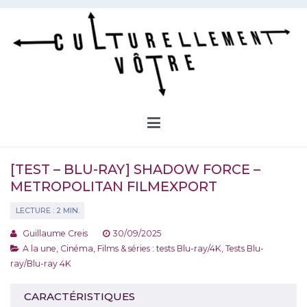
Aller
au
contenu
Culturellement Vôtre
Webzine Culturel
[TEST – BLU-RAY] SHADOW FORCE –
METROPOLITAN FILMEXPORT
Guillaume Creis
30/09/2025
A la une
,
Cinéma
,
Films & séries : tests Blu-ray/4K
,
Tests Blu-
ray/Blu-ray 4K
CARACTÉRISTIQUES