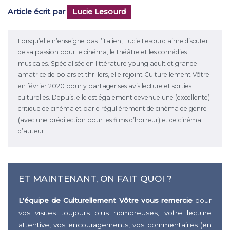
Article écrit par
Lucie Lesourd
Lorsqu’elle n’enseigne pas l’italien, Lucie Lesourd aime discuter
de sa passion pour le cinéma, le théâtre et les comédies
musicales. Spécialisée en littérature young adult et grande
amatrice de polars et thrillers, elle rejoint Culturellement Vôtre
en février 2020 pour y partager ses avis lecture et sorties
culturelles. Depuis, elle est également devenue une (excellente)
critique de cinéma et parle régulièrement de cinéma de genre
(avec une prédilection pour les films d’horreur) et de cinéma
d’auteur.
ET MAINTENANT, ON FAIT QUOI ?
L'équipe de Culturellement Vôtre vous remercie
pour
vos visites toujours plus nombreuses, votre lecture
attentive, vos encouragements, vos commentaires (en