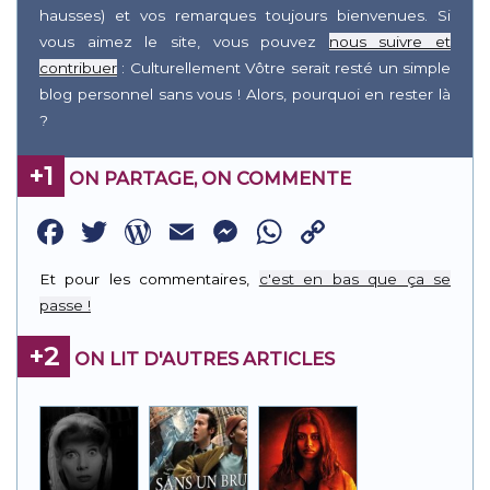
hausses) et vos remarques toujours bienvenues. Si
vous aimez le site, vous pouvez
nous suivre et
contribuer
: Culturellement Vôtre serait resté un simple
blog personnel sans vous ! Alors, pourquoi en rester là
?
+1
ON PARTAGE, ON COMMENTE
Facebook
Twitter
WordPress
Email
Messenger
WhatsApp
Copy
Link
Et pour les commentaires,
c'est en bas que ça se
passe !
+2
ON LIT D'AUTRES ARTICLES