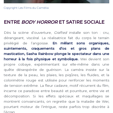
Copyright Les Films du Camélia
ENTRE
BODY HORROR
ET SATIRE SOCIALE
Dès la scène d’ouverture,
Grafted
installe son ton : cru,
dérangeant, viscéral. La réalisatrice fait du corps le terrain
privilégié de l’angoisse.
En mêlant sons organiques,
suintements, craquements d’os et gros plans de
mastication, Sasha Rainbow plonge le spectateur dans une
horreur à la fois physique et symbolique.
Wei devient son
propre cobaye, expérimentant sur elle-même dans une
quête désespérée de guérison. La caméra insiste sur la
texture de la peau, les plaies, les piqûres, les fluides, et la
colorimétrie rouge est utilisée pour renforcer les moments
de tension extrême. La fleur cadavre, motif récurrent du film,
incarne ce paradoxe entre beauté et pourriture, entre vie et
décomposition. Si les effets spéciaux et maquillages se
montrent convaincants, on regrette que la maladie de Wei,
pourtant moteur de l’intrigue, reste parfois trop discrète à
l’écran.