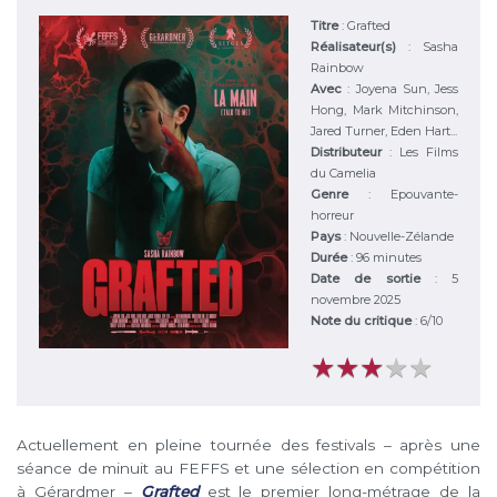
Titre
:
Grafted
Réalisateur(s)
:
Sasha
Rainbow
Avec
:
Joyena Sun, Jess
Hong, Mark Mitchinson,
Jared Turner, Eden Hart...
Distributeur
:
Les Films
du Camelia
Genre
:
Epouvante-
horreur
Pays
:
Nouvelle-Zélande
Durée
:
96 minutes
Date de sortie
: 5
novembre 2025
Note du critique
:
6
/
10
★
★
★
★
★
★
★
★
★
★
Actuellement en pleine tournée des festivals – après une
séance de minuit au FEFFS et une sélection en compétition
à Gérardmer –
Grafted
est le premier long-métrage de la