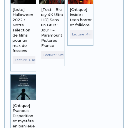
[Liste]
[Test – Blu-
[Critique]
Halloween
ray 4K Ultra
Inside :
2022 :
HD] Sans
teen horror
Notre
un Bruit :
et folklore
sélection
Jour 1 –
de films
Paramount
pour un
Pictures
max de
France
frissons
[Critique]
Évanouis :
Disparition
et mystère
en banlieue