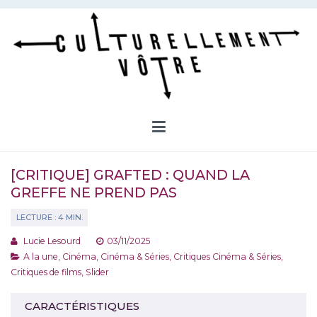
Aller
au
contenu
Culturellement Vôtre
Webzine Culturel
[CRITIQUE] GRAFTED : QUAND LA
GREFFE NE PREND PAS
Lucie Lesourd
03/11/2025
A la une
,
Cinéma
,
Cinéma & Séries
,
Critiques Cinéma & Séries
,
Critiques de films
,
Slider
CARACTÉRISTIQUES