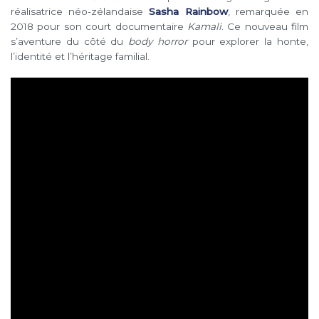
réalisatrice néo-zélandaise
Sasha Rainbow
, remarquée en
2018 pour son court documentaire
Kamali
. Ce nouveau film
s’aventure du côté du
body horror
pour explorer la honte,
l’identité et l’héritage familial.