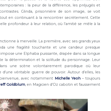
mporaines : la peur de la différence, les préjugés et
contrastes. Glinda, prisonnière de son image, se voit
ut en continuant à la rencontrer secrètement. Cette
e profondeur à leur relation, où l’amitié se mêle à la
nctionne à merveille. La première, avec ses grands yeux
inda une fragilité touchante et une candeur presque
, impose une Elphaba puissante, drapée dans sa longue
oute la détermination et la solitude du personnage. Leur
ne dans une scène volontairement parodique où leur
d’une véritable guerre de pouvoir. Autour d’elles, les
e bienvenue, avec notamment
Michelle Yeoh
– toujours
Jeff Goldblum
, en Magicien d’Oz cabotin et faussement