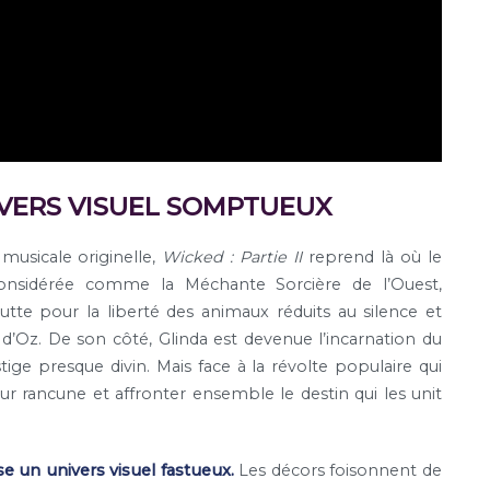
IVERS VISUEL SOMPTUEUX
usicale originelle,
Wicked : Partie II
reprend là où le
considérée comme la Méchante Sorcière de l’Ouest,
lutte pour la liberté des animaux réduits au silence et
d’Oz. De son côté, Glinda est devenue l’incarnation du
ige presque divin. Mais face à la révolte populaire qui
r rancune et affronter ensemble le destin qui les unit
 un univers visuel fastueux.
Les décors foisonnent de