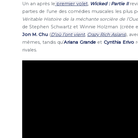
Un an après le
premier volet
,
Wicked : Partie II
rev
parties de l’une des comédies musicales les plus
Véritable Histoire de la méchante sorcière de l’Oue
de Stephen Schwartz et Winnie Holzman (créée en 
Jon M. Chu
(
D’où l’ont vient
,
Crazy Rich Asians
), av
mêmes, tandis qu’
Ariana Grande
et
Cynthia Erivo
r
rivales.