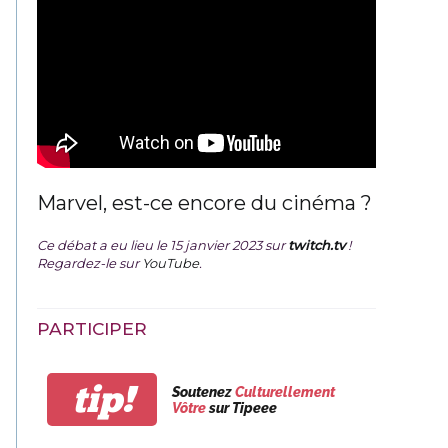
Marvel, est-ce encore du cinéma ?
Ce débat a eu lieu le 15 janvier 2023 sur
twitch.tv
!
Regardez-le sur
YouTube
.
PARTICIPER
tip!
Soutenez
Culturellement
Vôtre
sur Tipeee