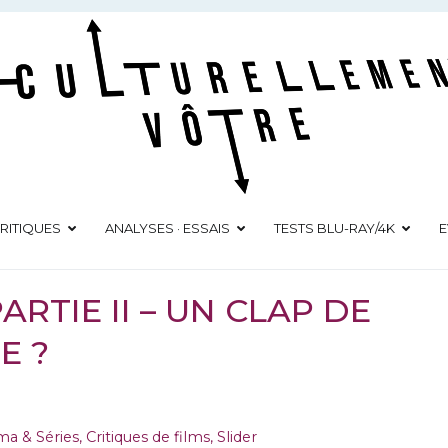
Culturellement Vôtre
Webzine Culturel
RITIQUES
ANALYSES · ESSAIS
TESTS BLU-RAY/4K
E
ARTIE II – UN CLAP DE
E ?
ma & Séries
,
Critiques de films
,
Slider