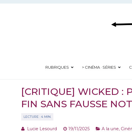
Aller
au
contenu
RUBRIQUES
> CINÉMA · SÉRIES
C
[CRITIQUE] WICKED : P
FIN SANS FAUSSE NOT
Lucie Lesourd
19/11/2025
A la une
,
Ciné