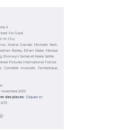
tie II
ked: For Good
on M. Chu
ivo, Ariana Grande, Michelle Yeoh,
nathan Bailey, Ethan Slater, Marissa
, Bronwyn James et Keala Settle.
ersal Pictures International France
e, Comédie musicale, Fantastique,
es
19 novembre 2025
ver des places
:
Cliquez ici
:
6
/
10
★
★