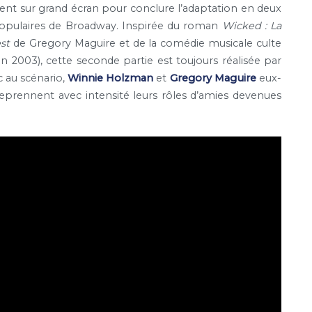
ient sur grand écran pour conclure l’adaptation en deux
 populaires de Broadway. Inspirée du roman
Wicked : La
st
de Gregory Maguire et de la comédie musicale culte
2003), cette seconde partie est toujours réalisée par
ec au scénario,
Winnie Holzman
et
Gregory Maguire
eux-
eprennent avec intensité leurs rôles d’amies devenues