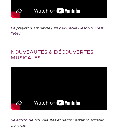
La
playlist du mois de juin
par Cécile Desbun. C’est
l’été !
NOUVEAUTÉS & DÉCOUVERTES
MUSICALES
Sélection de
nouveautés et découvertes musicales
du mois
.