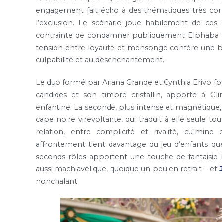
engagement fait écho à des thématiques très conte
l’exclusion. Le scénario joue habilement de ces 
contrainte de condamner publiquement Elphaba to
tension entre loyauté et mensonge confère une bell
culpabilité et au désenchantement.
Le duo formé par Ariana Grande et Cynthia Erivo fo
candides et son timbre cristallin, apporte à Gl
enfantine. La seconde, plus intense et magnétique
cape noire virevoltante, qui traduit à elle seule t
relation, entre complicité et rivalité, culmi
affrontement tient davantage du jeu d’enfants que 
seconds rôles apportent une touche de fantaisi
aussi machiavélique, quoique un peu en retrait – et
nonchalant.