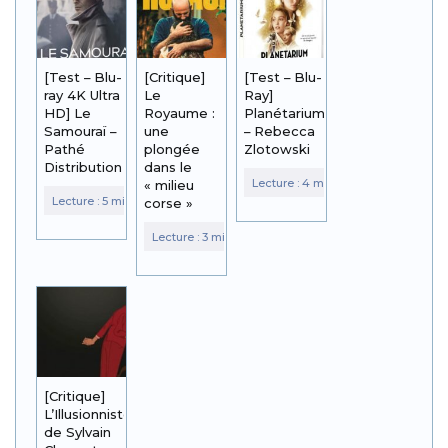
[Test – Blu-
[Critique]
[Test – Blu-
ray 4K Ultra
Le
Ray]
HD] Le
Royaume :
Planétarium
Samouraï –
une
– Rebecca
Pathé
plongée
Zlotowski
Distribution
dans le
« milieu
corse »
[Critique]
L’Illusionniste
de Sylvain