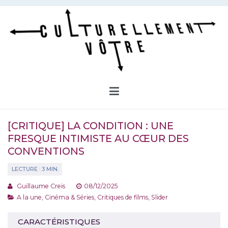
Aller
au
contenu
Culturellement Vôtre
Webzine Culturel
[CRITIQUE] LA CONDITION : UNE
FRESQUE INTIMISTE AU CŒUR DES
CONVENTIONS
Guillaume Creis
08/12/2025
A la une
,
Cinéma & Séries
,
Critiques de films
,
Slider
CARACTÉRISTIQUES