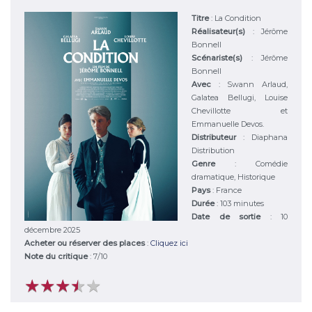
Titre
:
La Condition
Réalisateur(s)
:
Jérôme
Bonnell
Scénariste(s)
:
Jérôme
Bonnell
Avec
:
Swann Arlaud,
Galatea Bellugi, Louise
Chevillotte et
Emmanuelle Devos.
Distributeur
:
Diaphana
Distribution
Genre
:
Comédie
dramatique, Historique
Pays
:
France
Durée
:
103 minutes
Date de sortie
: 10
décembre 2025
Acheter ou réserver des places
:
Cliquez ici
Note du critique
:
7
/
10
★
★
★
★
★
★
★
★
★
★