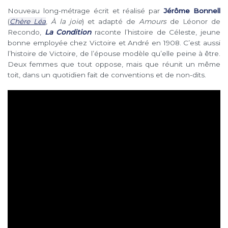
Nouveau long-métrage écrit et réalisé par
Jérôme Bonnell
(
Chère Léa
,
À la joie
) et adapté de
Amours
de Léonor de
Recondo,
La Condition
raconte l’histoire de Céleste, jeune
bonne employée chez Victoire et André en 1908. C’est aussi
l’histoire de Victoire, de l’épouse modèle qu’elle peine à être.
Deux femmes que tout oppose, mais que réunit un même
toit, dans un quotidien fait de conventions et de non-dits.