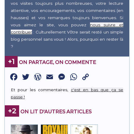
vos visites toujours plus nombreuses, votre lecture
attentive, vos encouragements, vos commentaires (en
hausses) et vos remarques toujours bienvenues. Si
vous aimez le site, vous pouvez
nous suivre et
contribuer
: Culturellement Vôtre serait resté un simple
blog personnel sans vous ! Alors, pourquoi en rester là
?
+1
ON PARTAGE, ON COMMENTE
Facebook
Twitter
WordPress
Email
Messenger
WhatsApp
Copy
Link
Et pour les commentaires,
c'est en bas que ça se
passe !
+2
ON LIT D'AUTRES ARTICLES