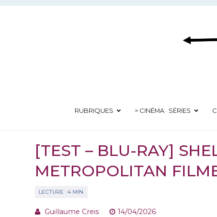
Aller
au
contenu
RUBRIQUES
> CINÉMA · SÉRIES
C
[TEST – BLU-RAY] SHE
METROPOLITAN FILM
Guillaume Creis
14/04/2026