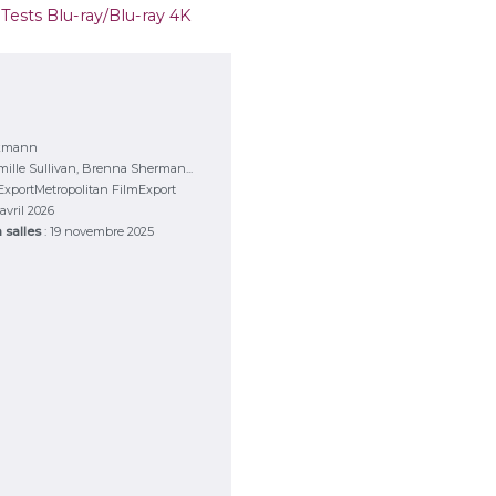
,
Tests Blu-ray/Blu-ray 4K
ckmann
ille Sullivan, Brenna Sherman...
ExportMetropolitan FilmExport
0 avril 2026
n salles
: 19 novembre 2025