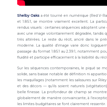
Shelby Oaks
a été tourné en numérique (Red V-Rapt
et 1.85:1, se montre vraiment excellent. La particu
rendus visuels : certaines séquences adoptent un
avec une image volontairement dégradée, tandis qu
très altérées. Le reste du récit, ancré dans le pr
moderne. La qualité d’image varie donc logiqueme
passage du format 1.85:1 au 2.39:1, notamment pou
fluidité et participe efficacement à la lisibilité du réci
Sur les séquences contemporaines, le piqué se mo
solide, sans baisse notable de définition ni apparitio
les maquillages (notamment les salissures sur Riley
et des décors — qu’ils soient naturels (végétation
belle finesse. La profondeur de champ se montre 
globalement de manière convaincante, à l’exception
les limites budgétaires se font clairement ressentir.