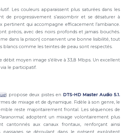
lutif. Les couleurs apparaissent plus saturées dans les
t de progressivement s’assombrir et se désaturer à
oix pertinent qui accompagne efficacement l’ambiance.
nt précis, avec des noirs profonds et jamais bouchés.
e dans la prison) conservent une bonne lisibilité, tout
 les blancs comme les teintes de peau sont respectés.
Le débit moyen image s’élève à 33,8 Mbps. Un excellent
a le participatif.
gue
) propose deux pistes en
DTS-HD Master Audio 5.1.
rmes de mixage et de dynamique. Fidèle à son genre, le
nsemble reste majoritairement frontal. Les séquences de
Paranormal
, adoptent un mixage volontairement plus
tent cantonnés aux canaux frontaux, renforçant ainsi
les passages se déroulant dans le présent exploitent