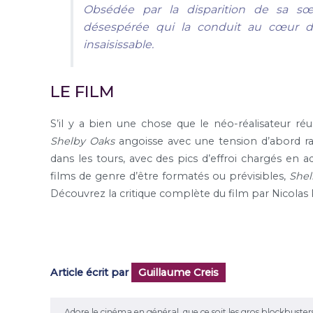
Obsédée par la disparition de sa 
désespérée qui la conduit au cœur d’
insaisissable.
LE FILM
S’il y a bien une chose que le néo-réalisateur réu
Shelby Oaks
angoisse avec une tension d’abord ra
dans les tours, avec des pics d’effroi chargés en a
films de genre d’être formatés ou prévisibles,
Shel
Découvrez la critique complète du film par Nicolas R
Article écrit par
Guillaume Creis
Adore le cinéma en général, que ce soit les gros blockbusters ou 