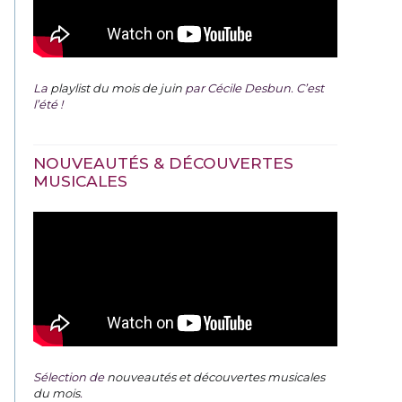
La
playlist du mois de juin
par Cécile Desbun. C’est
l’été !
NOUVEAUTÉS & DÉCOUVERTES
MUSICALES
Sélection de
nouveautés et découvertes musicales
du mois
.