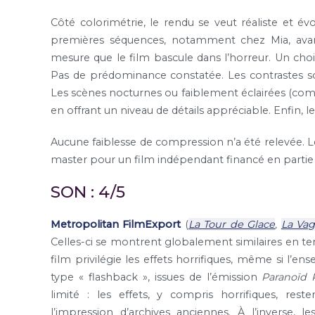
Côté colorimétrie, le rendu se veut réaliste et évo
premières séquences, notamment chez Mia, avan
mesure que le film bascule dans l’horreur. Un ch
Pas de prédominance constatée. Les contrastes so
Les scènes nocturnes ou faiblement éclairées (comm
en offrant un niveau de détails appréciable. Enfin,
Aucune faiblesse de compression n’a été relevée. 
master pour un film indépendant financé en partie vi
SON : 4/5
Metropolitan FilmExport
(
La Tour de Glace
,
La Va
Celles-ci se montrent globalement similaires en te
film privilégie les effets horrifiques, même si l’e
type « flashback », issues de l’émission
Paranoïd 
limité : les effets, y compris horrifiques, res
l’impression d’archives anciennes. À l’inverse, 