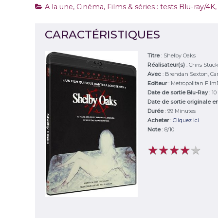
A la une
,
Cinéma
,
Films & séries : tests Blu-ray/4K
CARACTÉRISTIQUES
Titre
:
Shelby Oaks
Réalisateur(s)
:
Chris Stu
Avec
:
Brendan Sexton, Cam
Editeur
:
Metropolitan Film
Date de sortie Blu-Ray
: 1
Date de sortie originale e
Durée
:
99 Minutes
Acheter
:
Cliquez ici
Note
:
8
/
10
★
★
★
★
★
★
★
★
★
★