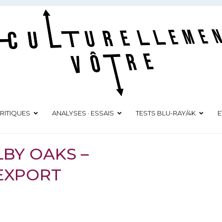
Culturellement Vôtre
Webzine Culturel
RITIQUES
ANALYSES · ESSAIS
TESTS BLU-RAY/4K
E
LBY OAKS –
EXPORT