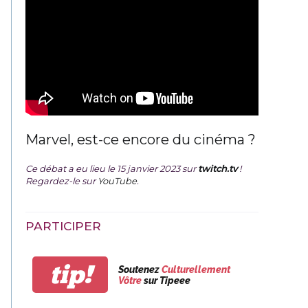
Marvel, est-ce encore du cinéma ?
Ce débat a eu lieu le 15 janvier 2023 sur
twitch.tv
!
Regardez-le sur
YouTube
.
PARTICIPER
tip!
Soutenez
Culturellement
Vôtre
sur Tipeee