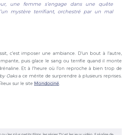
sœur, une femme s’engage dans une quête
un mystère terrifiant, orchestré par un mal
ssit, c’est imposer une ambiance. D’un bout à l’autre,
mpante, puis glace le sang ou terrifie quand il monte
drénaline. Et à l’heure où l’on reproche à bien trop de
by Oaks
a ce mérite de surprendre à plusieurs reprises.
ieux sur le site
Mondociné
.
les plus petits films, les séries TV et les jeux vidéo. Il réalise de