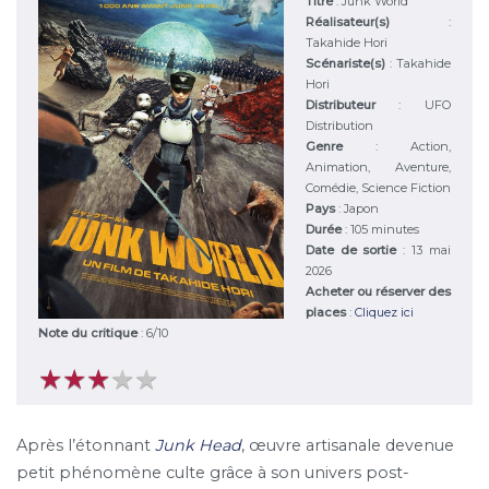
Titre
:
Junk World
Réalisateur(s)
:
Takahide Hori
Scénariste(s)
:
Takahide
Hori
Distributeur
:
UFO
Distribution
Genre
:
Action,
Animation, Aventure,
Comédie, Science Fiction
Pays
:
Japon
Durée
:
105 minutes
Date de sortie
: 13 mai
2026
Acheter ou réserver des
places
:
Cliquez ici
Note du critique
:
6
/
10
★
★
★
★
★
★
★
★
★
★
Après l’étonnant
Junk Head
, œuvre artisanale devenue
petit phénomène culte grâce à son univers post-