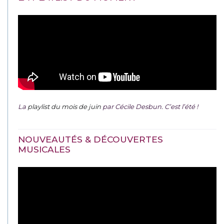
La
playlist du mois de juin
par Cécile Desbun. C’est l’été !
NOUVEAUTÉS & DÉCOUVERTES
MUSICALES