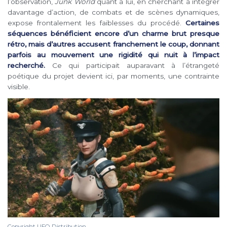
l’observation,
Junk World
quant à lui, en cherchant à intégrer
davantage d’action, de combats et de scènes dynamiques,
expose frontalement les faiblesses du procédé.
Certaines
séquences bénéficient encore d’un charme brut presque
rétro, mais d’autres accusent franchement le coup, donnant
parfois au mouvement une rigidité qui nuit à l’impact
recherché.
Ce qui participait auparavant à l’étrangeté
poétique du projet devient ici, par moments, une contrainte
visible.
Copyright UFO Distribution