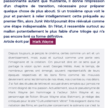
passionnante autant que frustrante, Il donne l’impression
d’un chapitre de transition, nécessaire pour préparer
quelque chose de plus abouti. Si un troisième opus voit le
jour et parvient à relier intelligemment cette préquelle au
premier film, alors
Junk World
pourrait être réévalué comme
une étape indispensable. En l’état, il ressemble surtout au
maillon potentiellement le plus faible d’une trilogie qui n’a
pas encore livré sa forme définitive.
Article écrit par
Mark Wayne
Depuis toujours, je perçois le cinéma, certes comme un art et un
divertissement, mais aussi et surtout comme une porte vers
l'imaginaire et la création. On pourrait dire en ce sens que je
partage la vision qu'en avait Georges Méliès. Avec le temps, de
nombreux genres ont émergé, souvent représentatifs de leurs
époques respectives et les bons films comme les mauvais
deviennent ainsi les témoins de nos rêves, nos craintes ou nos désirs.
J'ai fait des études de lettres et occupé divers emplois qui jamais ne
m'ont éloigné de ma passion. Actuellement, sous le pseudonyme de
Mark Wayne (en hommage à l'acteur John Wayne et au
personnage de fiction Bruce Wayne alias Batman), je rédige des
critiques pour le site "Culturellement Vôtre". Très exigeant dans ma
notation des films, en particulier concernant le scénario car c'est la