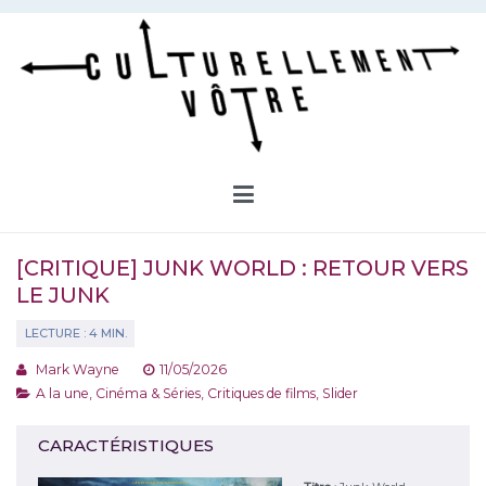
Aller
au
contenu
Culturellement Vôtre
Webzine Culturel
[CRITIQUE] JUNK WORLD : RETOUR VERS
LE JUNK
Mark Wayne
11/05/2026
A la une
,
Cinéma & Séries
,
Critiques de films
,
Slider
CARACTÉRISTIQUES