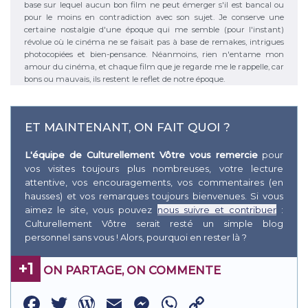
base sur lequel aucun bon film ne peut émerger s'il est bancal ou
pour le moins en contradiction avec son sujet. Je conserve une
certaine nostalgie d'une époque qui me semble (pour l'instant)
révolue où le cinéma ne se faisait pas à base de remakes, intrigues
photocopiées et bien-pensance. Néanmoins, rien n'entame mon
amour du cinéma, et chaque film que je regarde me le rappelle, car
bons ou mauvais, ils restent le reflet de notre époque.
ET MAINTENANT, ON FAIT QUOI ?
L'équipe de Culturellement Vôtre vous remercie
pour
vos visites toujours plus nombreuses, votre lecture
attentive, vos encouragements, vos commentaires (en
hausses) et vos remarques toujours bienvenues. Si vous
aimez le site, vous pouvez
nous suivre et contribuer
:
Culturellement Vôtre serait resté un simple blog
personnel sans vous ! Alors, pourquoi en rester là ?
+1
ON PARTAGE, ON COMMENTE
Facebook
Twitter
WordPress
Email
Messenger
WhatsApp
Copy