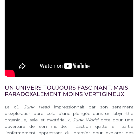
UN UNIVERS TOUJOURS FASCINANT, MAIS
PARADOXALEMENT MOINS VERTIGINEUX
Là où
Junk Head
impressionnait par son sentiment
d’exploration pure, celui d’une plongée dans un labyrinthe
organique, sale et mystérieux,
Junk World
opte pour une
ouverture de son monde. L’action quitte en partie
l’enfermement oppressant du premier pour explorer des