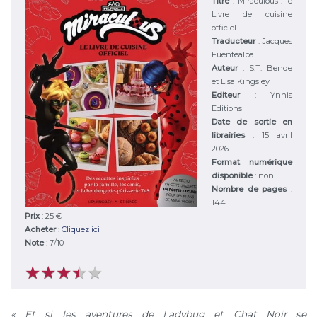
Titre
:
Miraculous : le
Livre de cuisine
officiel
Traducteur
: Jacques
Fuentealba
Auteur
:
S.T. Bende
et Lisa Kingsley
Editeur
:
Ynnis
Editions
Date de sortie en
librairies
: 15 avril
2026
Format numérique
disponible
: non
Nombre de pages
:
144
Prix
: 25 €
Acheter
:
Cliquez ici
Note
:
7
/
10
★
★
★
★
★
★
★
★
★
★
« Et si les aventures de Ladybug et Chat Noir se