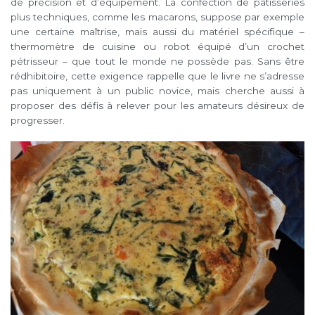
de précision et d’équipement. La confection de pâtisseries
plus techniques, comme les macarons, suppose par exemple
une certaine maîtrise, mais aussi du matériel spécifique –
thermomètre de cuisine ou robot équipé d’un crochet
pétrisseur – que tout le monde ne possède pas. Sans être
rédhibitoire, cette exigence rappelle que le livre ne s’adresse
pas uniquement à un public novice, mais cherche aussi à
proposer des défis à relever pour les amateurs désireux de
progresser.