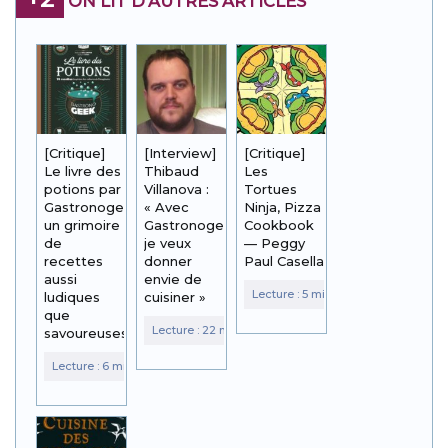
ON LIT D'AUTRES ARTICLES
[Critique]
[Interview]
[Critique]
Le livre des
Thibaud
Les
potions par
Villanova :
Tortues
Gastronogeek :
« Avec
Ninja, Pizza
un grimoire
Gastronogeek,
Cookbook
de
je veux
— Peggy
recettes
donner
Paul Casella
aussi
envie de
ludiques
cuisiner »
que
savoureuses