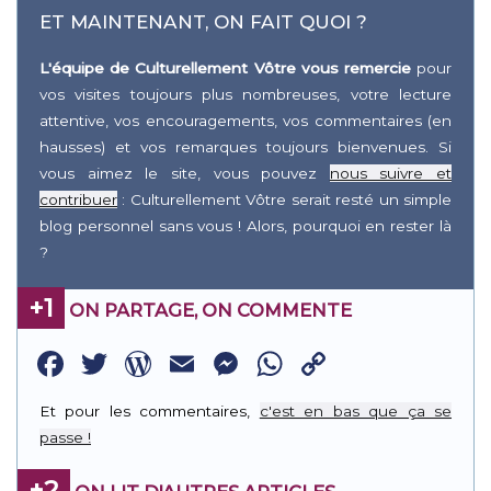
ET MAINTENANT, ON FAIT QUOI ?
L'équipe de Culturellement Vôtre vous remercie
pour
vos visites toujours plus nombreuses, votre lecture
attentive, vos encouragements, vos commentaires (en
hausses) et vos remarques toujours bienvenues. Si
vous aimez le site, vous pouvez
nous suivre et
contribuer
: Culturellement Vôtre serait resté un simple
blog personnel sans vous ! Alors, pourquoi en rester là
?
+1
ON PARTAGE, ON COMMENTE
Facebook
Twitter
WordPress
Email
Messenger
WhatsApp
Copy
Link
Et pour les commentaires,
c'est en bas que ça se
passe !
+2