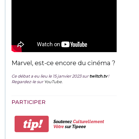
Marvel, est-ce encore du cinéma ?
Ce débat a eu lieu le 15 janvier 2023 sur
twitch.tv
!
Regardez-le sur
YouTube
.
PARTICIPER
tip!
Soutenez
Culturellement
Vôtre
sur Tipeee