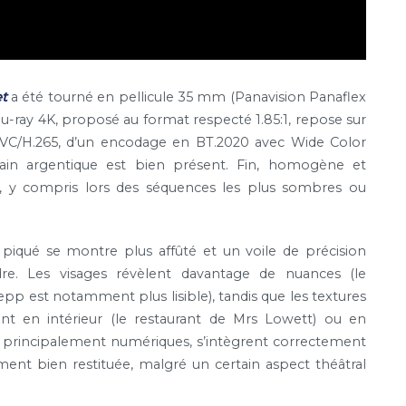
et
a été tourné en pellicule 35 mm (Panavision Panaflex
u-ray 4K, proposé au format respecté 1.85:1, repose sur
EVC/H.265, d’un encodage en BT.2020 avec Wide Color
ain argentique est bien présent. Fin, homogène et
té, y compris lors des séquences les plus sombres ou
 piqué se montre plus affûté et un voile de précision
dre. Les visages révèlent davantage de nuances (le
epp
est notamment plus lisible), tandis que les textures
ient en intérieur (le restaurant de Mrs Lowett) ou en
x, principalement numériques, s’intègrent correctement
nt bien restituée, malgré un certain aspect théâtral