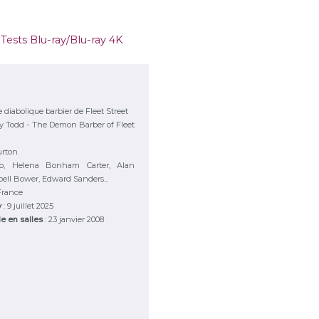
,
Tests Blu-ray/Blu-ray 4K
 diabolique barbier de Fleet Street
 Todd - The Demon Barber of Fleet
rton
p, Helena Bonham Carter, Alan
ll Bower, Edward Sanders...
France
y
: 9 juillet 2025
le en salles
: 23 janvier 2008