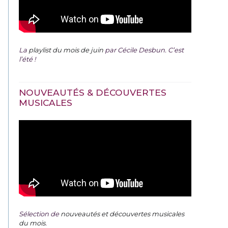
La
playlist du mois de juin
par Cécile Desbun. C’est
l’été !
NOUVEAUTÉS & DÉCOUVERTES
MUSICALES
Sélection de
nouveautés et découvertes musicales
du mois
.