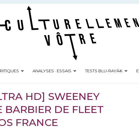
Culturellement Vôtre
Webzine Culturel
RITIQUES
ANALYSES · ESSAIS
TESTS BLU-RAY/4K
E
ULTRA HD] SWEENEY
 BARBIER DE FLEET
OS FRANCE