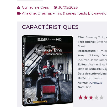
Guillaume Creis
30/05/2026
A la une
,
Cinéma
,
Films & séries : tests Blu-ray/4K
CARACTÉRISTIQUES
Titre
:
Sweeney Todd, le
Titre original
:
Sweeney
Street
Réalisateur(s)
:
Tim Bu
Avec
:
Johnny Dep
Rickman, Jamie Campbe
Editeur
:
Warner Bros 
Date de sortie Blu-Ra
Date de sortie origina
Durée
:
116 minutes
Acheter
:
Cliquez ici
Note
:
6
/
10
★
★
★
★
★
★
★
★
★
★