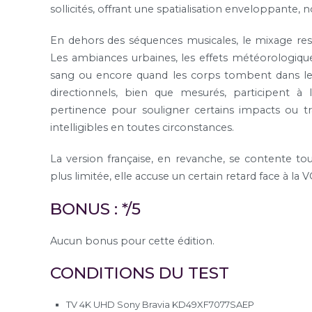
sollicités, offrant une spatialisation enveloppant
En dehors des séquences musicales, le mixage res
Les ambiances urbaines, les effets météorologique
sang ou encore quand les corps tombent dans le s
directionnels, bien que mesurés, participent à
pertinence pour souligner certains impacts ou tra
intelligibles en toutes circonstances.
La version française, en revanche, se contente to
plus limitée, elle accuse un certain retard face à la V
BONUS : */5
Aucun bonus pour cette édition.
CONDITIONS DU TEST
TV 4K UHD Sony Bravia KD49XF7077SAEP