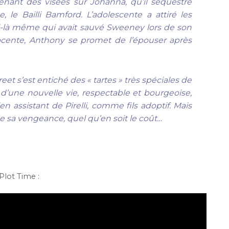
ant des visées sur Johanna, qu’il séquestre
le Bailli Bamford. L’adolescente a attiré les
i-là même qui avait sauvé Sweeney lors de son
ocente, Anthony se promet de l’épouser après
eet s’est entiché des « tartes » très spéciales de
 d’une nouvelle vie, respectable et bourgeoise,
 assistant de Pirelli, comme fils adoptif. Mais
 sa vengeance, quel qu’en soit le coût…
Plot Time :