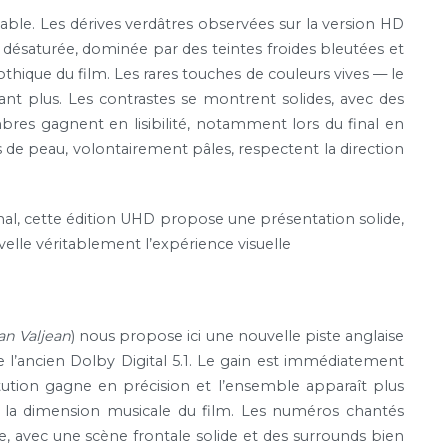
table. Les dérives verdâtres observées sur la version HD
 désaturée, dominée par des teintes froides bleutées et
othique du film. Les rares touches de couleurs vives — le
nt plus. Les contrastes se montrent solides, avec des
res gagnent en lisibilité, notamment lors du final en
es de peau, volontairement pâles, respectent la direction
nal, cette édition UHD propose une présentation solide,
elle véritablement l’expérience visuelle
an Valjean
) nous propose ici une nouvelle piste anglaise
l’ancien Dolby Digital 5.1. Le gain est immédiatement
titution gagne en précision et l’ensemble apparaît plus
 la dimension musicale du film. Les numéros chantés
e, avec une scène frontale solide et des surrounds bien