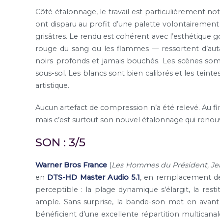
Côté étalonnage, le travail est particulièrement no
ont disparu au profit d’une palette volontairement
grisâtres. Le rendu est cohérent avec l’esthétique g
rouge du sang ou les flammes — ressortent d’auta
noirs profonds et jamais bouchés. Les scènes somb
sous-sol. Les blancs sont bien calibrés et les teint
artistique.
Aucun artefact de compression n’a été relevé. Au fi
mais c’est surtout son nouvel étalonnage qui renouv
SON : 3/5
Warner Bros France
(
Les Hommes du Président, Je
en
DTS-HD Master Audio 5.1
, en remplacement de 
perceptible : la plage dynamique s’élargit, la res
ample. Sans surprise, la bande-son met en avant
bénéficient d’une excellente répartition multicanal