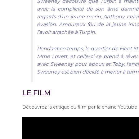
Sweeney découvre que Turpin a mainten
avec la complicité de son âme damnée, 
regards d’un jeune marin, Anthony, celu
évasion. Amoureux fou de la jeune inn
l’avoir arrachée à Turpin.
Pendant ce temps, le quartier de Fleet Str
Mme Lovett, et celle-ci se prend à rêver
avec Sweeney pour époux et Toby, l’ancien
Sweeney est bien décidé à mener à terme
LE FILM
Découvrez la critique du film par la chaine Youtube 