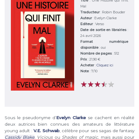
Titre
:
Une Histoire qui finit
Mal
Traducteur
: Robin Bouder
Auteur
:
Evelyn Clarke
Editeur
:
Verso
Date de sortie en librairies
:
24 avril 2026
Format numérique
disponible
: oui
Nombre de pages
: 512
Prix
: 21,90 €
Acheter
:
Cliquez ici
Note
:
7
/
10
★
★
★
★
★
★
★
★
★
★
Sous le pseudonyme d’
Evelyn Clarke
se cachent en réalité
deux autrices bien connues des amateurs de littérature
young adult :
V.E. Schwab
, célèbre pour ses sagas de fantasy
Cassidy Blake
,
Vicious
ou
Shades of magic
, mais aussi pour