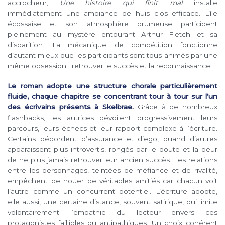
accrocheur,
Une histoire qui finit mal
installe
immédiatement une ambiance de huis clos efficace. L’île
écossaise et son atmosphère brumeuse participent
pleinement au mystère entourant Arthur Fletch et sa
disparition. La mécanique de compétition fonctionne
d’autant mieux que les participants sont tous animés par une
même obsession : retrouver le succès et la reconnaissance.
Le roman adopte une structure chorale particulièrement
fluide, chaque chapitre se concentrant tour à tour sur l’un
des écrivains présents à Skelbrae.
Grâce à de nombreux
flashbacks, les autrices dévoilent progressivement leurs
parcours, leurs échecs et leur rapport complexe à l’écriture.
Certains débordent d’assurance et d’ego, quand d’autres
apparaissent plus introvertis, rongés par le doute et la peur
de ne plus jamais retrouver leur ancien succès. Les relations
entre les personnages, teintées de méfiance et de rivalité,
empêchent de nouer de véritables amitiés car chacun voit
l’autre comme un concurrent potentiel. L’écriture adopte,
elle aussi, une certaine distance, souvent satirique, qui limite
volontairement l’empathie du lecteur envers ces
protagonistes faillibles ou antipathiques. Un choix cohérent