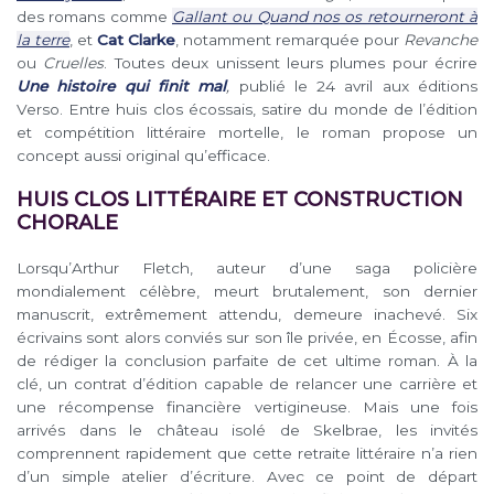
des romans comme
Gallant ou Quand nos os retourneront à
la terre
, et
Cat Clarke
, notamment remarquée pour
Revanche
ou
Cruelles
. Toutes deux unissent leurs plumes pour écrire
Une histoire qui finit mal
,
publié le 24 avril aux éditions
Verso. Entre huis clos écossais, satire du monde de l’édition
et compétition littéraire mortelle, le roman propose un
concept aussi original qu’efficace.
HUIS CLOS LITTÉRAIRE ET CONSTRUCTION
CHORALE
Lorsqu’Arthur Fletch, auteur d’une saga policière
mondialement célèbre, meurt brutalement, son dernier
manuscrit, extrêmement attendu, demeure inachevé. Six
écrivains sont alors conviés sur son île privée, en Écosse, afin
de rédiger la conclusion parfaite de cet ultime roman. À la
clé, un contrat d’édition capable de relancer une carrière et
une récompense financière vertigineuse. Mais une fois
arrivés dans le château isolé de Skelbrae, les invités
comprennent rapidement que cette retraite littéraire n’a rien
d’un simple atelier d’écriture. Avec ce point de départ