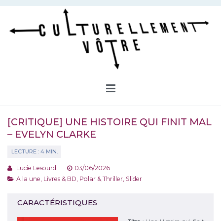
Aller
au
contenu
Culturellement Vôtre
Webzine Culturel
[CRITIQUE] UNE HISTOIRE QUI FINIT MAL
– EVELYN CLARKE
Lucie Lesourd
03/06/2026
A la une
,
Livres & BD
,
Polar & Thriller
,
Slider
CARACTÉRISTIQUES