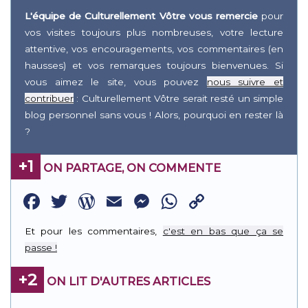
L'équipe de Culturellement Vôtre vous remercie
pour
vos visites toujours plus nombreuses, votre lecture
attentive, vos encouragements, vos commentaires (en
hausses) et vos remarques toujours bienvenues. Si
vous aimez le site, vous pouvez
nous suivre et
contribuer
: Culturellement Vôtre serait resté un simple
blog personnel sans vous ! Alors, pourquoi en rester là
?
+1
ON PARTAGE, ON COMMENTE
Facebook
Twitter
WordPress
Email
Messenger
WhatsApp
Copy
Link
Et pour les commentaires,
c'est en bas que ça se
passe !
+2
ON LIT D'AUTRES ARTICLES